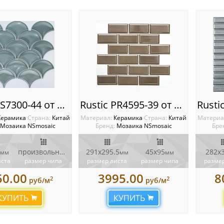
Rustic PS7300-44 от NSmosaic
Rustic PR4595-39 от NSmosaic
Керамика
Cтрана:
Китай
Материал:
Керамика
Cтрана:
Китай
Материа
Мозаика NSmosaic
Бренд:
Мозаика NSmosaic
Бре
произвольной формы
291x295.5
45x95
282х
мм
мм
мм
мм
иста
размер чипа
размер листа
размер чипа
размер
50.00
3995.00
8
2
2
руб/м
руб/м
КУПИТЬ
КУПИТЬ