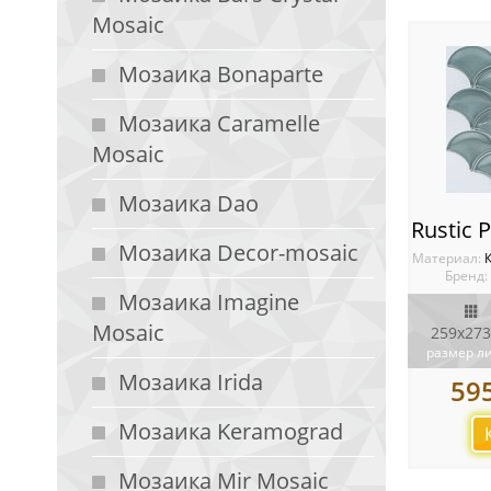
Mosaic
Мозаика Bonaparte
Мозаика Caramelle
Mosaic
Мозаика Dao
Мозаика Decor-mosaic
Материал:
Бренд:
Мозаика Imagine
Mosaic
259х273
размер л
Мозаика Irida
59
Мозаика Keramograd
Мозаика Mir Mosaic