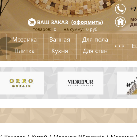
+7
Мо
(
оформить
)
ВАШ ЗАКАЗ
ДЕ
товаров:
0
на сумму:
0
руб
Мозаика
Ванная
Для пола
...
Е
Плитка
Кухня
Для стен