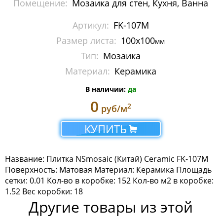
Помещение:
Мозаика для стен, Кухня, Ванна
Мозаика Imagine Mosaic
Артикул:
FK-107M
Мозаика Irida
Размер листа:
100x100
мм
Тип:
Мозаика
Мозаика Keramograd
Материал:
Керамика
Мозаика Mir Mosaic
В наличии:
да
Мозаика NSmosaic
0
2
руб/м
Мозаика Crystal Series
КУПИТЬ
Мозаика Econom Monocolor
Название: Плитка NSmosaic (Китай) Ceramic FK-107M
Мозаика Econom Смеси
Поверхность: Матовая Материал: Керамика Площадь
сетки: 0.01 Кол-во в коробке: 152 Кол-во м2 в коробке:
Мозаика Exclusive
1.52 Вес коробки: 18
Другие товары из этой
Мозаика Gold