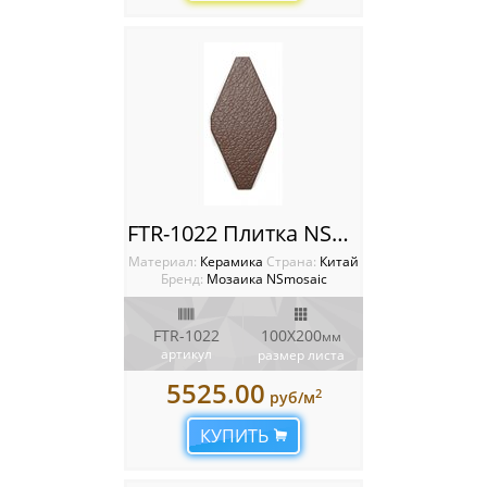
Мозаика Starmosaic
Мозаика Tonomosaic
Мозаика Опера Декора
Россия
FTR-1022 Плитка NSmosaic
Материал:
Керамика
Cтрана:
Китай
Бренд:
Мозаика NSmosaic
FTR-1022
100X200
мм
артикул
размер листа
5525.00
2
руб/м
КУПИТЬ