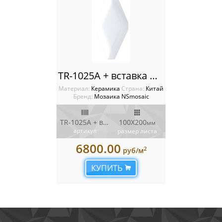
TR-1025A + вставка Плитка NSmosaic
Материал:
Керамика
Cтрана:
Китай
Бренд:
Мозаика NSmosaic
TR-1025A + вставка
100X200
мм
артикул
размер листа
6800.00
2
руб/м
КУПИТЬ