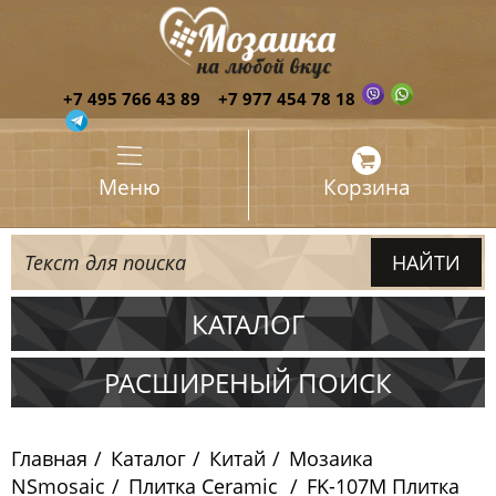
+7 495 766 43 89
+7 977 454 78 18
Меню
Корзина
КАТАЛОГ
Испания
РАСШИРЕНЫЙ ПОИСК
Италия
Главная
Каталог
Китай
Мозаика
Китай
NSmosaic
Плитка Ceramic
FK-107M Плитка