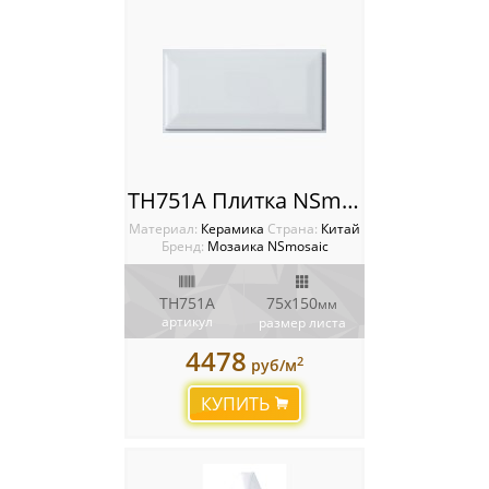
TH751A Плитка NSmosaic
Материал:
Керамика
Cтрана:
Китай
Бренд:
Мозаика NSmosaic
TH751A
75x150
мм
артикул
размер листа
4478
2
руб/м
КУПИТЬ