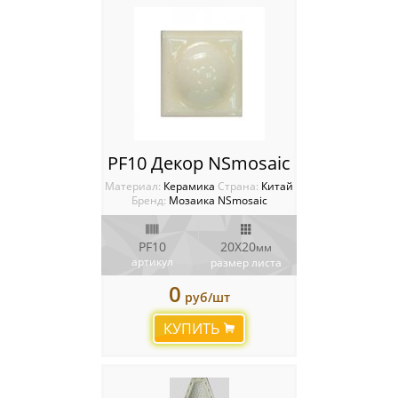
PF10 Декор NSmosaic
Материал:
Керамика
Cтрана:
Китай
Бренд:
Мозаика NSmosaic
PF10
20X20
мм
артикул
размер листа
0
руб/шт
КУПИТЬ