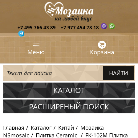
+7 495 766 43 89
+7 977 454 78 18
Меню
Корзина
КАТАЛОГ
Испания
РАСШИРЕНЫЙ ПОИСК
Италия
Главная
Каталог
Китай
Мозаика
Китай
NSmosaic
Плитка Ceramic
FK-102M Плитка