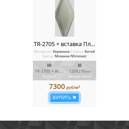
TR-2705 + вставка Плитка NSmosaic
Материал:
Керамика
Cтрана:
Китай
Бренд:
Мозаика NSmosaic
TR-2705 + вставка
120X270
мм
артикул
размер листа
7300
2
руб/м
КУПИТЬ