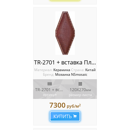
Мозаика Starmosaic
Мозаика Tonomosaic
Мозаика Опера Декора
Россия
TR-2701 + вставка Плитка NSmosaic
Материал:
Керамика
Cтрана:
Китай
Бренд:
Мозаика NSmosaic
TR-2701 + вставка
120X270
мм
артикул
размер листа
7300
2
руб/м
КУПИТЬ