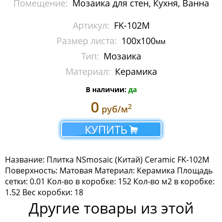
Помещение:
Мозаика для стен, Кухня, Ванна
Мозаика Imagine Mosaic
Артикул:
FK-102M
Мозаика Irida
Размер листа:
100x100
мм
Тип:
Мозаика
Мозаика Keramograd
Материал:
Керамика
Мозаика Mir Mosaic
В наличии:
да
Мозаика NSmosaic
0
2
руб/м
Мозаика Crystal Series
КУПИТЬ
Мозаика Econom Monocolor
Название: Плитка NSmosaic (Китай) Ceramic FK-102M
Мозаика Econom Смеси
Поверхность: Матовая Материал: Керамика Площадь
сетки: 0.01 Кол-во в коробке: 152 Кол-во м2 в коробке:
Мозаика Exclusive
1.52 Вес коробки: 18
Другие товары из этой
Мозаика Gold