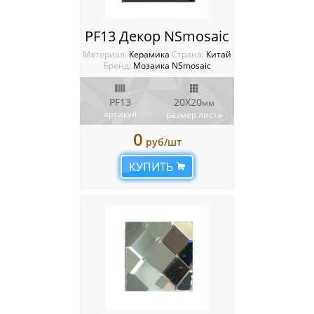
PF13 Декор NSmosaic
Материал:
Керамика
Cтрана:
Китай
Бренд:
Мозаика NSmosaic
PF13
20X20
мм
артикул
размер листа
0
руб/шт
КУПИТЬ