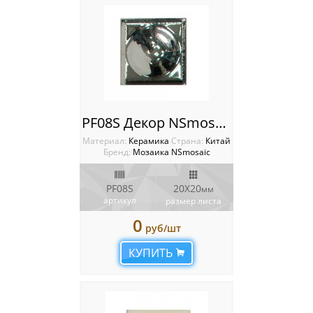
Мозаика Starmosaic
Мозаика Tonomosaic
Мозаика Опера Декора
Россия
PF08S Декор NSmosaic
Материал:
Керамика
Cтрана:
Китай
Бренд:
Мозаика NSmosaic
PF08S
20X20
мм
артикул
размер листа
0
руб/шт
КУПИТЬ