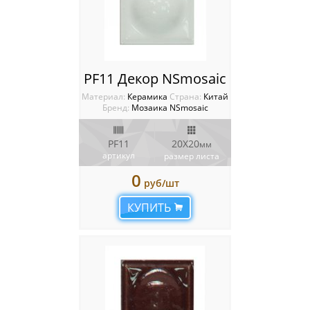
PF11 Декор NSmosaic
Материал:
Керамика
Cтрана:
Китай
Бренд:
Мозаика NSmosaic
PF11
20X20
мм
артикул
размер листа
0
руб/шт
КУПИТЬ