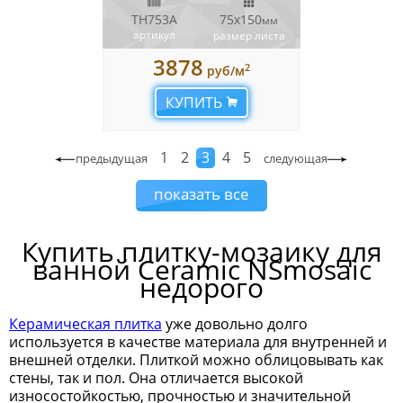
TH753A
75x150
мм
артикул
размер листа
3878
2
руб/м
КУПИТЬ
1
2
3
4
5
предыдущая
следующая
показать все
Купить плитку-мозаику для
ванной Ceramic NSmosaic
недорого
Керамическая плитка
уже довольно долго
используется в качестве материала для внутренней и
внешней отделки. Плиткой можно облицовывать как
стены, так и пол. Она отличается высокой
износостойкостью, прочностью и значительной