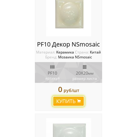
PF10 Декор NSmosaic
Материал:
Керамика
Cтрана:
Китай
Бренд:
Мозаика NSmosaic
PF10
20X20
мм
артикул
размер листа
0
руб/шт
КУПИТЬ