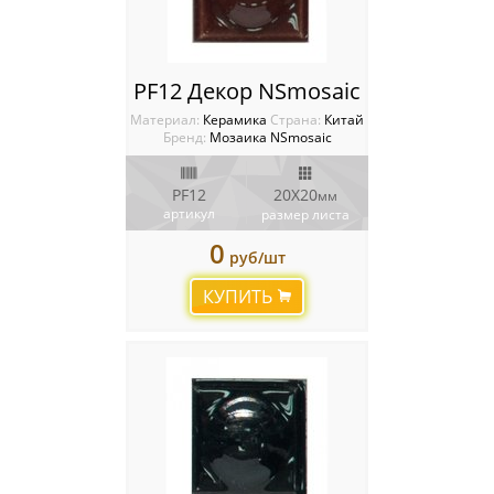
PF12 Декор NSmosaic
Материал:
Керамика
Cтрана:
Китай
Бренд:
Мозаика NSmosaic
PF12
20X20
мм
артикул
размер листа
0
руб/шт
КУПИТЬ