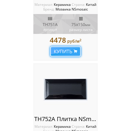
Материал:
Керамика
Cтрана:
Китай
Бренд:
Мозаика NSmosaic
TH751A
75x150
мм
артикул
размер листа
4478
2
руб/м
КУПИТЬ
TH752A Плитка NSmosaic
Материал:
Керамика
Cтрана:
Китай