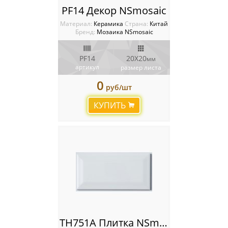
PF14 Декор NSmosaic
Материал:
Керамика
Cтрана:
Китай
Бренд:
Мозаика NSmosaic
PF14
20X20
мм
артикул
размер листа
0
руб/шт
КУПИТЬ
TH751A Плитка NSmosaic