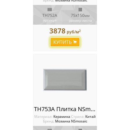
Бренд:
Мозаика NSmosaic
TH752A
75x150
мм
артикул
размер листа
3878
2
руб/м
КУПИТЬ
TH753A Плитка NSmosaic
Материал:
Керамика
Cтрана:
Китай
Бренд:
Мозаика NSmosaic