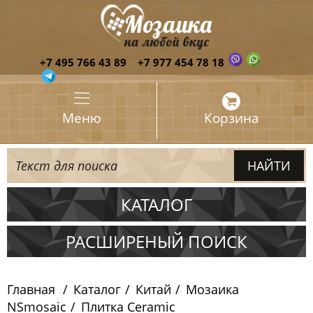
+7 495 766 43 89
+7 977 454 78 18
Меню
Корзина
КАТАЛОГ
Испания
РАСШИРЕНЫЙ ПОИСК
Италия
Главная
Каталог
Китай
Мозаика
Китай
NSmosaic
Плитка Ceramic