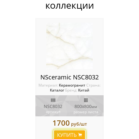
коллекции
Мозаика Опера Декора
Россия
NSceramic NSC8032
Материал:
Керамогранит
Cтрана:
Каталог
Бренд:
Китай
NSC8032
800x800
мм
артикул
размер листа
1700
руб/шт
КУПИТЬ