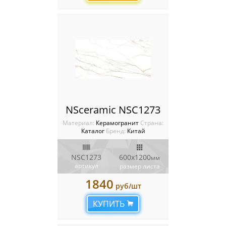
NSceramic NSC1273
Материал:
Керамогранит
Cтрана:
Каталог
Бренд:
Китай
NSC1273
600x1200
мм
артикул
размер листа
1840
руб/шт
КУПИТЬ