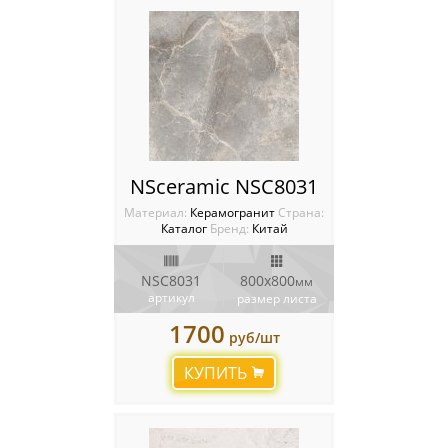
NSceramic NSC8031
Материал:
Керамогранит
Cтрана:
Каталог
Бренд:
Китай
NSC8031
800x800
мм
артикул
размер листа
1700
руб/шт
КУПИТЬ