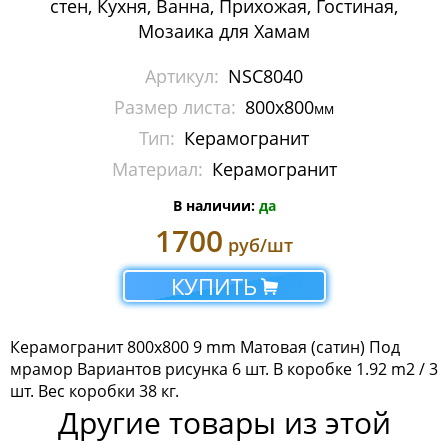
стен, Кухня, Ванна, Прихожая, Гостиная,
Мозаика Imagine Mosaic
Мозаика для Хамам
Мозаика Irida
Артикул:
NSC8040
Размер листа:
800x800
мм
Мозаика Keramograd
Тип:
Керамогранит
Мозаика Mir Mosaic
Материал:
Керамогранит
Мозаика NSmosaic
В наличии:
да
1700
руб/шт
Мозаика Orro Mosaic
КУПИТЬ
Мозаика Rose Mosaic
Мозаика Sekitei
Керамогранит 800x800 9 mm Матовая (сатин) Под
мрамор Вариантов рисунка 6 шт. В коробке 1.92 m2 / 3
Мозаика Starmosaic
шт. Вес коробки 38 кг.
Другие товары из этой
Мозаика Tonomosaic