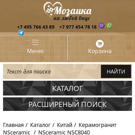
+7 495 766 43 89
+7 977 454 78 18
Меню
Корзина
КАТАЛОГ
Испания
РАСШИРЕНЫЙ ПОИСК
Италия
Главная
Каталог
Китай
Керамогранит
Китай
NSceramic
NSceramic NSC8040