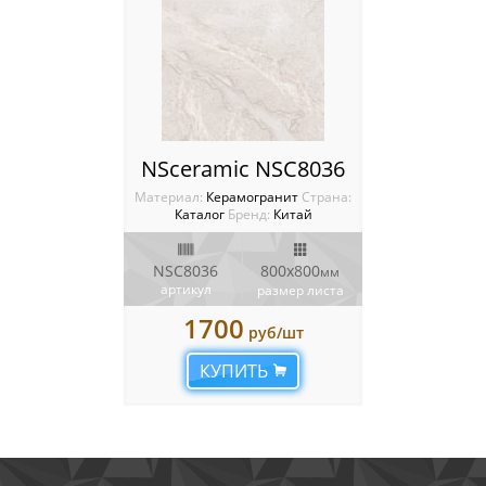
NSceramic NSC8036
Материал:
Керамогранит
Cтрана:
Каталог
Бренд:
Китай
NSC8036
800x800
мм
артикул
размер листа
1700
руб/шт
КУПИТЬ