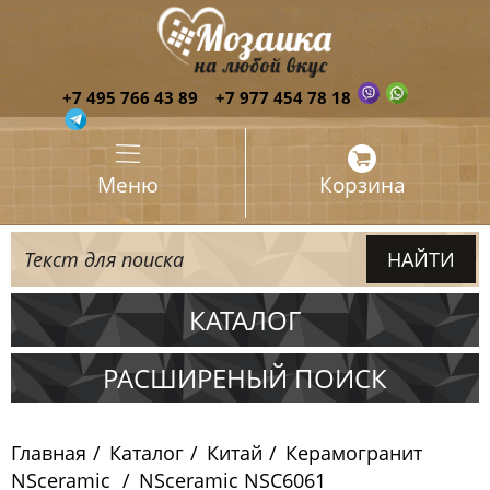
+7 495 766 43 89
+7 977 454 78 18
Меню
Корзина
КАТАЛОГ
Испания
РАСШИРЕНЫЙ ПОИСК
Италия
Главная
Каталог
Китай
Керамогранит
Китай
NSceramic
NSceramic NSC6061