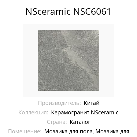
Pixelmosaic
NSceramic NSC6061
Зеркала NS Bath
Керамогранит NSceramic
Керамогранит Staro
Мозаика ArtMoment
Мозаика Bars Crystal Mosaic
Мозаика Bonaparte
Производитель:
Китай
Мозаика Caramelle Mosaic
Коллекция:
Керамогранит NSceramic
Мозаика Dao
Страна:
Каталог
Помещение:
Мозаика Decor-mosaic
Мозаика для пола, Мозаика для