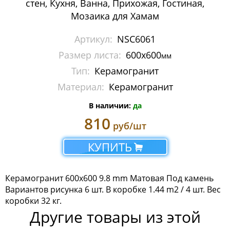
стен, Кухня, Ванна, Прихожая, Гостиная,
Мозаика Imagine Mosaic
Мозаика для Хамам
Мозаика Irida
Артикул:
NSC6061
Размер листа:
600x600
мм
Мозаика Keramograd
Тип:
Керамогранит
Мозаика Mir Mosaic
Материал:
Керамогранит
Мозаика NSmosaic
В наличии:
да
810
руб/шт
Мозаика Orro Mosaic
КУПИТЬ
Мозаика Rose Mosaic
Мозаика Sekitei
Керамогранит 600x600 9.8 mm Матовая Под камень
Вариантов рисунка 6 шт. В коробке 1.44 m2 / 4 шт. Вес
Мозаика Starmosaic
коробки 32 кг.
Другие товары из этой
Мозаика Tonomosaic