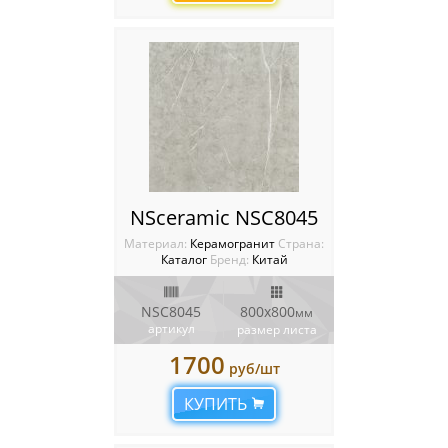
NSceramic NSC8045
Материал:
Керамогранит
Cтрана:
Каталог
Бренд:
Китай
NSC8045
800x800
мм
артикул
размер листа
1700
руб/шт
КУПИТЬ