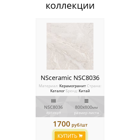
коллекции
Мозаика Опера Декора
Россия
NSceramic NSC8036
Материал:
Керамогранит
Cтрана:
Каталог
Бренд:
Китай
NSC8036
800x800
мм
артикул
размер листа
1700
руб/шт
КУПИТЬ