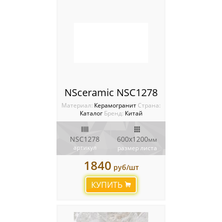
NSceramic NSC1278
Материал:
Керамогранит
Cтрана:
Каталог
Бренд:
Китай
NSC1278
600x1200
мм
артикул
размер листа
1840
руб/шт
КУПИТЬ