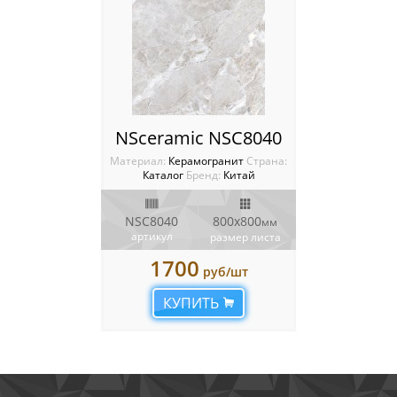
NSceramic NSC8040
Материал:
Керамогранит
Cтрана:
Каталог
Бренд:
Китай
NSC8040
800x800
мм
артикул
размер листа
1700
руб/шт
КУПИТЬ