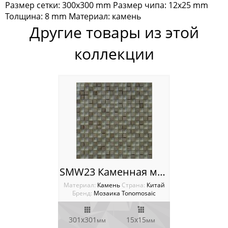
Размер сетки: 300x300 mm Размер чипа: 12х25 mm
Каменная мозаика
Толщина: 8 mm Материал: камень
Другие товары из этой
Керамическая мозаика
коллекции
Мозаика из камня и стекла
Мозаика из стекла
Мозаика Опера Декора
Россия
SMW23 Каменная мозаика Tonomosaic
Материал:
Камень
Cтрана:
Китай
Бренд:
Мозаика Tonomosaic
301х301
15х15
мм
мм