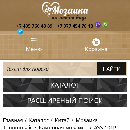
+7 495 766 43 89
+7 977 454 78 18
Меню
Корзина
КАТАЛОГ
Испания
РАСШИРЕНЫЙ ПОИСК
Италия
Главная
Каталог
Китай
Мозаика
Китай
Tonomosaic
Каменная мозаика
ASS 101P