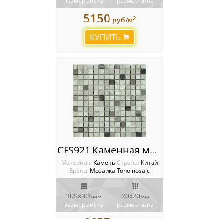
размер листа
размер чипа
5150
2
руб/м
КУПИТЬ
CFS921 Каменная мозаика Tonomosaic
Материал:
Камень
Cтрана:
Китай
Бренд:
Мозаика Tonomosaic
305x305
20х20
мм
мм
размер листа
размер чипа