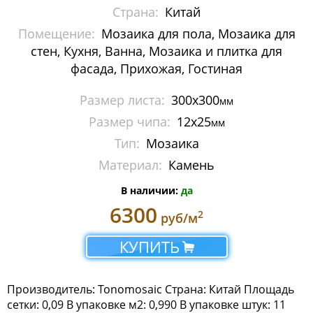
Страна:
Китай
Мозаика Imagine Mosaic
Помещение:
Мозаика для пола, Мозаика для
Мозаика Irida
стен, Кухня, Ванна, Мозаика и плитка для
фасада, Прихожая, Гостиная
Мозаика Keramograd
Размер листа:
300х300
мм
Мозаика Mir Mosaic
Размер чипа:
12х25
мм
Тип:
Мозаика
Мозаика NSmosaic
Материал:
Камень
Мозаика Orro Mosaic
В наличии:
да
Мозаика Rose Mosaic
6300
2
руб/м
Мозаика Sekitei
КУПИТЬ
Мозаика Starmosaic
Производитель: Tonomosaic Страна: Китай Площадь
Мозаика Tonomosaic
сетки: 0,09 В упаковке м2: 0,990 В упаковке штук: 11