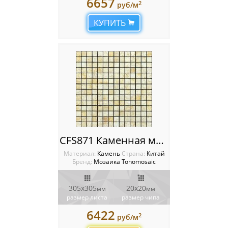
6657
2
руб/м
КУПИТЬ
CFS871 Каменная мозаика Tonomosaic
Материал:
Камень
Cтрана:
Китай
Бренд:
Мозаика Tonomosaic
305x305
20х20
мм
мм
размер листа
размер чипа
6422
2
руб/м