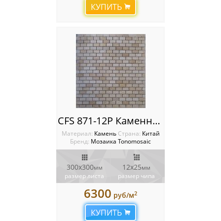
КУПИТЬ
CFS 871-12P Каменная мозаика Tonomosaic
Материал:
Камень
Cтрана:
Китай
Бренд:
Мозаика Tonomosaic
300х300
12х25
мм
мм
размер листа
размер чипа
6300
2
руб/м
КУПИТЬ