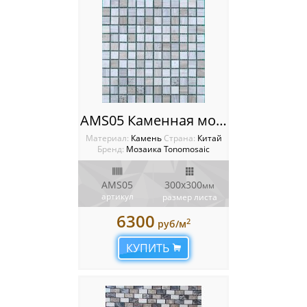
AMS05 Каменная мозаика Tonomosaic
Материал:
Камень
Cтрана:
Китай
Бренд:
Мозаика Tonomosaic
AMS05
300х300
мм
артикул
размер листа
6300
2
руб/м
КУПИТЬ