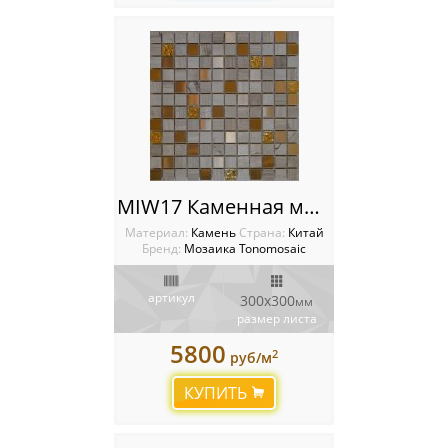
Каменная мозаика
Керамическая мозаика
Мозаика из камня и стекла
Мозаика из стекла
MIW17 Каменная мозаика Tonomosaic
Мозаика Опера Декора
Материал:
Камень
Cтрана:
Китай
Бренд:
Мозаика Tonomosaic
Россия
артикул
300х300
мм
размер листа
5800
2
руб/м
КУПИТЬ