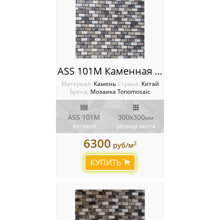
ASS 101M Каменная мозаика Tonomosaic
Материал:
Камень
Cтрана:
Китай
Бренд:
Мозаика Tonomosaic
ASS 101M
300х300
мм
артикул
размер листа
6300
2
руб/м
КУПИТЬ