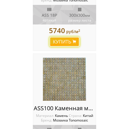
Бренд:
Мозаика Tonomosaic
ASS 18P
300х300
мм
артикул
размер листа
5740
2
руб/м
КУПИТЬ
ASS100 Каменная мозаика Tonomosaic
Материал:
Камень
Cтрана:
Китай
Бренд:
Мозаика Tonomosaic