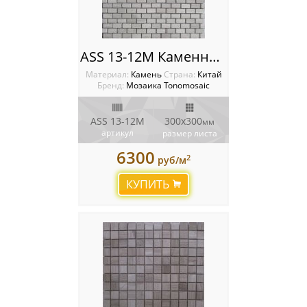
ASS 13-12M Каменная мозаика Tonomosaic
Материал:
Камень
Cтрана:
Китай
Бренд:
Мозаика Tonomosaic
ASS 13-12M
300х300
мм
артикул
размер листа
6300
2
руб/м
КУПИТЬ