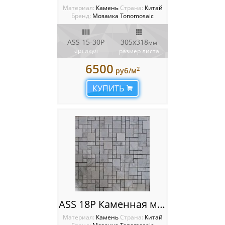
Материал:
Камень
Cтрана:
Китай
Бренд:
Мозаика Tonomosaic
ASS 15-30P
305х318
мм
артикул
размер листа
6500
2
руб/м
КУПИТЬ
ASS 18P Каменная мозаика Tonomosaic
Материал:
Камень
Cтрана:
Китай