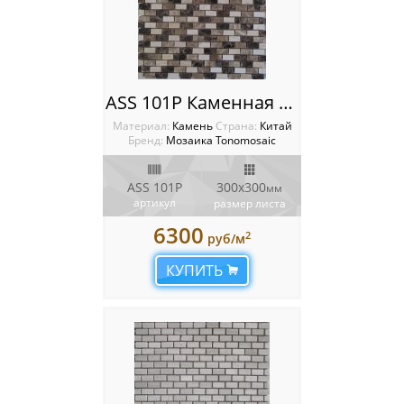
ASS 101P Каменная мозаика Tonomosaic
Материал:
Камень
Cтрана:
Китай
Бренд:
Мозаика Tonomosaic
ASS 101P
300х300
мм
артикул
размер листа
6300
2
руб/м
КУПИТЬ