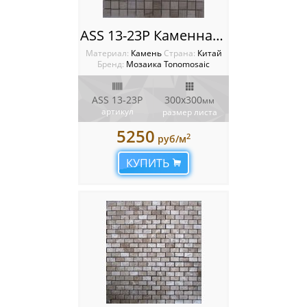
ASS 13-23P Каменная мозаика Tonomosaic
Материал:
Камень
Cтрана:
Китай
Бренд:
Мозаика Tonomosaic
ASS 13-23P
300х300
мм
артикул
размер листа
5250
2
руб/м
КУПИТЬ