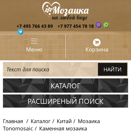
+7 495 766 43 89
+7 977 454 78 18
Меню
Корзина
КАТАЛОГ
Испания
РАСШИРЕНЫЙ ПОИСК
Италия
Главная
Каталог
Китай
Мозаика
Китай
Tonomosaic
Каменная мозаика