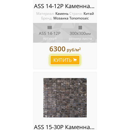
ASS 14-12P Каменная мозаика Tonomosaic
Материал:
Камень
Cтрана:
Китай
Бренд:
Мозаика Tonomosaic
ASS 14-12P
300х300
мм
артикул
размер листа
6300
2
руб/м
КУПИТЬ
ASS 15-30P Каменная мозаика Tonomosaic