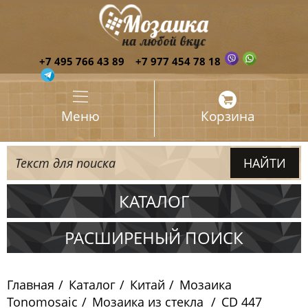
+7 495 766 43 89
+7 977 454 78 18
Меню
Корзина
КАТАЛОГ
Испания
РАСШИРЕНЫЙ ПОИСК
Италия
Главная
Каталог
Китай
Мозаика
Китай
Tonomosaic
Мозаика из стекла
CD 447