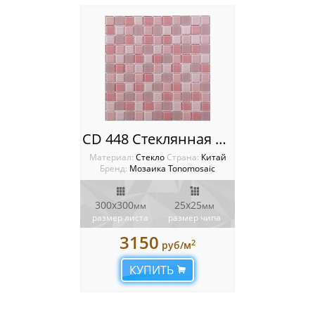
CD 448 Стеклянная мозаика Tonomosaic
Материал:
Стекло
Cтрана:
Китай
Бренд:
Мозаика Tonomosaic
300х300
25х25
мм
мм
размер листа
размер чипа
3150
2
руб/м
КУПИТЬ