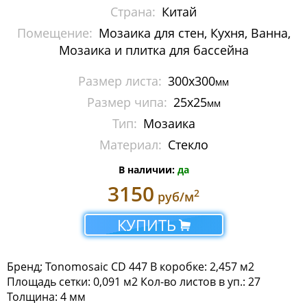
Страна:
Китай
Мозаика Imagine Mosaic
Помещение:
Мозаика для стен, Кухня, Ванна,
Мозаика Irida
Мозаика и плитка для бассейна
Мозаика Keramograd
Размер листа:
300х300
мм
Размер чипа:
25х25
мм
Мозаика Mir Mosaic
Тип:
Мозаика
Мозаика NSmosaic
Материал:
Стекло
В наличии:
да
Мозаика Orro Mosaic
3150
2
руб/м
Мозаика Rose Mosaic
КУПИТЬ
Мозаика Sekitei
Мозаика Starmosaic
Бренд; Tonomosaic CD 447 В коробке: 2,457 м2
Площадь сетки: 0,091 м2 Кол-во листов в уп.: 27
Мозаика Tonomosaic
Толщина: 4 мм