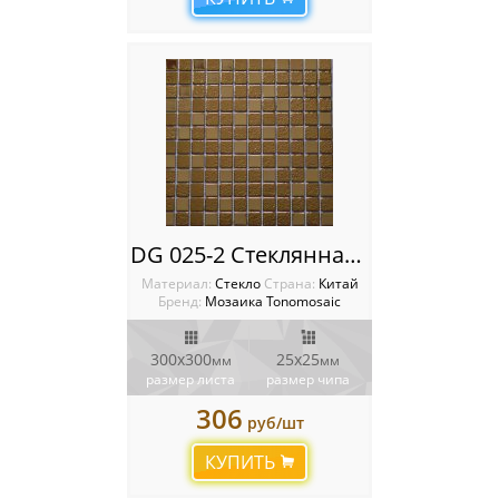
DG 025-2 Стеклянная мозаика Tonomosaic
Материал:
Стекло
Cтрана:
Китай
Бренд:
Мозаика Tonomosaic
300х300
25х25
мм
мм
размер листа
размер чипа
306
руб/шт
КУПИТЬ