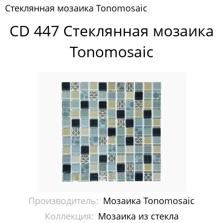
Стеклянная мозаика Tonomosaic
Pixelmosaic
CD 447 Стеклянная мозаика
Зеркала NS Bath
Tonomosaic
Керамогранит NSceramic
Керамогранит Staro
Мозаика ArtMoment
Мозаика Bars Crystal Mosaic
Мозаика Bonaparte
Мозаика Caramelle Mosaic
Мозаика Dao
Производитель:
Мозаика Tonomosaic
Мозаика Decor-mosaic
Коллекция:
Мозаика из стекла