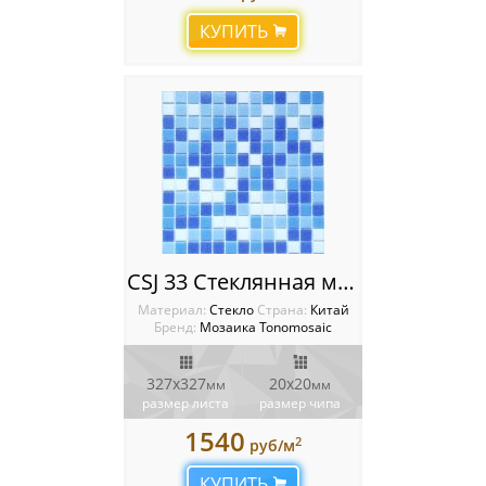
КУПИТЬ
CSJ 33 Стеклянная мозаика Tonomosaic
Материал:
Стекло
Cтрана:
Китай
Бренд:
Мозаика Tonomosaic
327х327
20х20
мм
мм
размер листа
размер чипа
1540
2
руб/м
КУПИТЬ