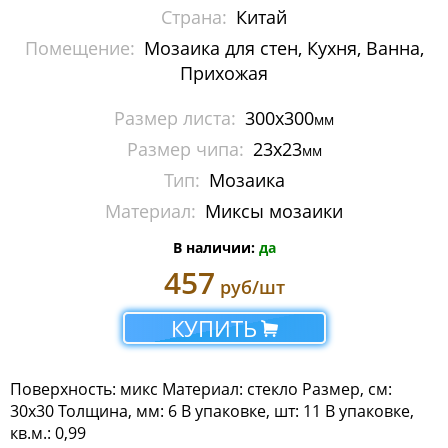
Страна:
Китай
Мозаика Imagine Mosaic
Помещение:
Мозаика для стен, Кухня, Ванна,
Мозаика Irida
Прихожая
Мозаика Keramograd
Размер листа:
300х300
мм
Размер чипа:
23x23
мм
Мозаика Mir Mosaic
Тип:
Мозаика
Мозаика NSmosaic
Материал:
Миксы мозаики
В наличии:
да
Мозаика Orro Mosaic
457
руб/шт
Мозаика Rose Mosaic
КУПИТЬ
Мозаика Sekitei
Мозаика Starmosaic
Поверхность: микс Материал: стекло Размер, см:
30x30 Толщина, мм: 6 В упаковке, шт: 11 В упаковке,
Мозаика Tonomosaic
кв.м.: 0,99