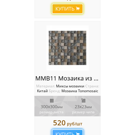
КУПИТЬ
MMB11 Мозаика из камня и стекла
Материал:
Миксы мозаики
Cтрана:
Китай
Бренд:
Мозаика Tonomosaic
300х300
23х23
мм
мм
размер листа
размер чипа
520
руб/шт
КУПИТЬ