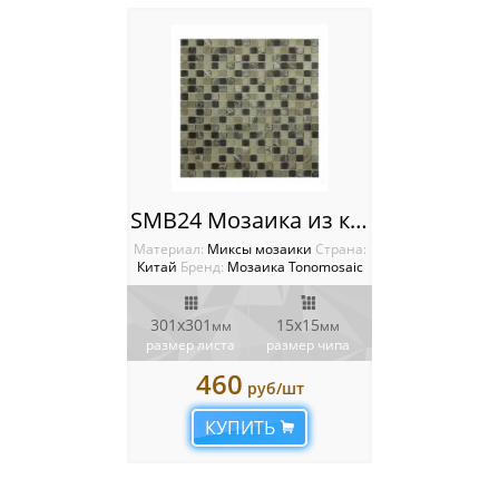
SMB24 Мозаика из камня и стекла
Материал:
Миксы мозаики
Cтрана:
Китай
Бренд:
Мозаика Tonomosaic
301х301
15х15
мм
мм
размер листа
размер чипа
460
руб/шт
КУПИТЬ