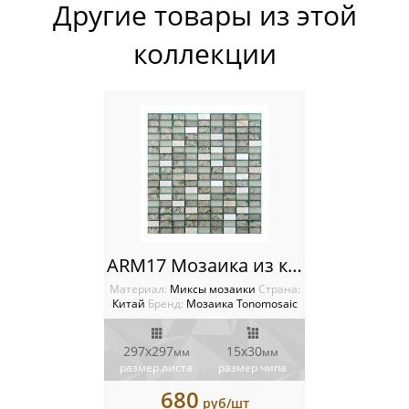
Другие товары из этой
Каменная мозаика
коллекции
Керамическая мозаика
Мозаика из камня и стекла
Мозаика из стекла
Мозаика Опера Декора
Россия
ARM17 Мозаика из камня и стекла
Материал:
Миксы мозаики
Cтрана:
Китай
Бренд:
Мозаика Tonomosaic
297х297
15х30
мм
мм
размер листа
размер чипа
680
руб/шт