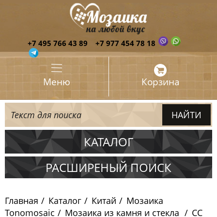
+7 495 766 43 89
+7 977 454 78 18
Меню
Корзина
КАТАЛОГ
Испания
РАСШИРЕНЫЙ ПОИСК
Италия
Главная
Каталог
Китай
Мозаика
Китай
Tonomosaic
Мозаика из камня и стекла
CC