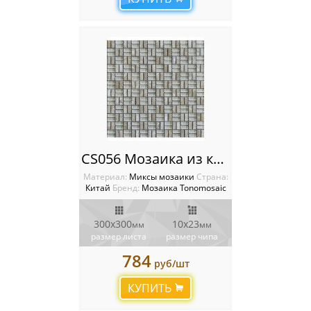
CS056 Мозаика из камня и стекла
Материал:
Миксы мозаики
Cтрана:
Китай
Бренд:
Мозаика Tonomosaic
300х300
10х23
мм
мм
размер листа
размер чипа
784
руб/шт
КУПИТЬ