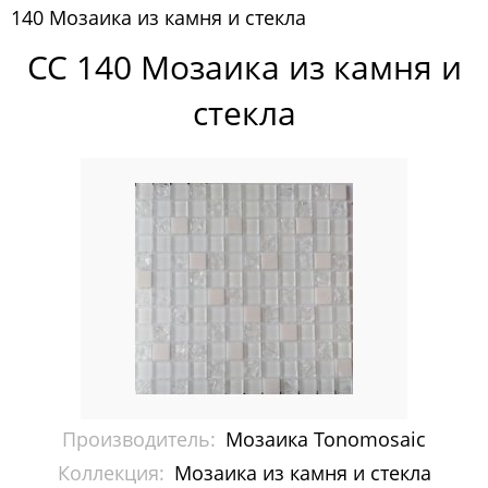
140 Мозаика из камня и стекла
Pixelmosaic
CC 140 Мозаика из камня и
Зеркала NS Bath
стекла
Керамогранит NSceramic
Керамогранит Staro
Мозаика ArtMoment
Мозаика Bars Crystal Mosaic
Мозаика Bonaparte
Мозаика Caramelle Mosaic
Мозаика Dao
Производитель:
Мозаика Tonomosaic
Мозаика Decor-mosaic
Коллекция:
Мозаика из камня и стекла