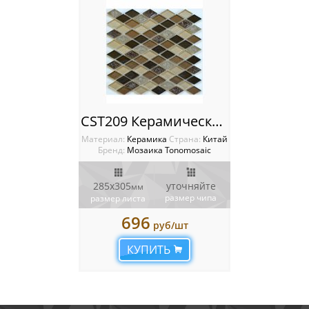
CST209 Керамическая мозаика Tonomosaic
Материал:
Керамика
Cтрана:
Китай
Бренд:
Мозаика Tonomosaic
285x305
уточняйте
мм
размер чипа
размер листа
696
руб/шт
КУПИТЬ