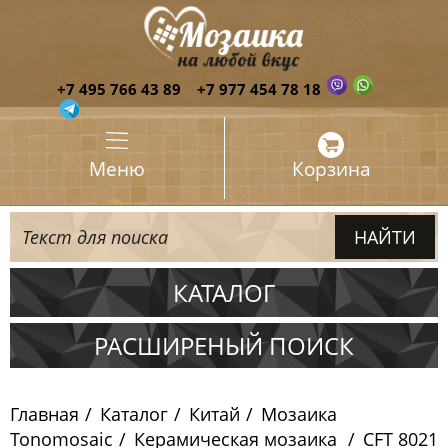
+7 495 766 43 89
+7 977 454 78 18
Меню
Корзина
КАТАЛОГ
Испания
РАСШИРЕНЫЙ ПОИСК
Италия
Главная
Каталог
Китай
Мозаика
Китай
Tonomosaic
Керамическая мозаика
CFT 8021