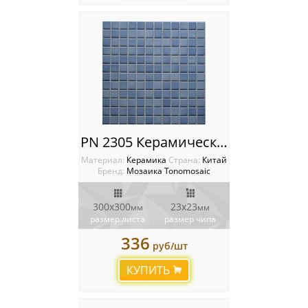
PN 2305 Керамическая мозаика Tonomosaic
Материал:
Керамика
Cтрана:
Китай
Бренд:
Мозаика Tonomosaic
300х300
23х23
мм
мм
размер листа
размер чипа
336
руб/шт
КУПИТЬ