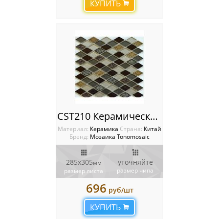
КУПИТЬ
CST210 Керамическая мозаика Tonomosaic
Материал:
Керамика
Cтрана:
Китай
Бренд:
Мозаика Tonomosaic
285x305
уточняйте
мм
размер чипа
размер листа
696
руб/шт
КУПИТЬ