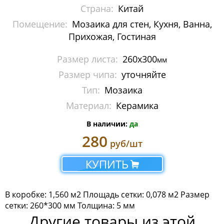
Страна:
Китай
Мозаика Imagine Mosaic
Помещение:
Мозаика для стен, Кухня, Ванна,
Мозаика Irida
Прихожая, Гостиная
Мозаика Keramograd
Размер листа:
260x300
мм
Размер чипа:
уточняйте
Мозаика Mir Mosaic
Тип:
Мозаика
Мозаика NSmosaic
Материал:
Керамика
В наличии:
да
Мозаика Orro Mosaic
280
руб/шт
Мозаика Rose Mosaic
КУПИТЬ
Мозаика Sekitei
Мозаика Starmosaic
В коробке: 1,560 м2 Площадь сетки: 0,078 м2 Размер
сетки: 260*300 мм Толщина: 5 мм
Мозаика Tonomosaic
Другие товары из этой