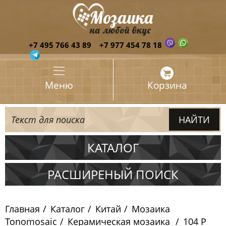
+7 495 766 43 89
+7 977 454 78 18
Меню
Корзина
КАТАЛОГ
Испания
РАСШИРЕНЫЙ ПОИСК
Италия
Главная
Каталог
Китай
Мозаика
Китай
Tonomosaic
Керамическая мозаика
104 P