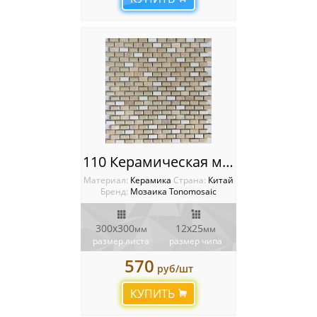
110 Керамическая мозаика Tonomosaic
Материал:
Керамика
Cтрана:
Китай
Бренд:
Мозаика Tonomosaic
300x300
12х25
мм
мм
размер листа
размер чипа
570
руб/шт
КУПИТЬ