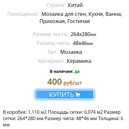
Страна:
Китай
Мозаика Imagine Mosaic
Помещение:
Мозаика для стен, Кухня, Ванна,
Мозаика Irida
Прихожая, Гостиная
Мозаика Keramograd
Размер листа:
264x280
мм
Размер чипа:
48х46
мм
Мозаика Mir Mosaic
Тип:
Мозаика
Мозаика NSmosaic
Материал:
Керамика
В наличии:
да
Мозаика Orro Mosaic
400
руб/шт
Мозаика Rose Mosaic
КУПИТЬ
Мозаика Sekitei
Мозаика Starmosaic
В коробке: 1,110 м2 Площадь сетки: 0,074 м2 Размер
сетки: 264*280 мм Размер чипа: 48*46 мм Толщина: 6
Мозаика Tonomosaic
мм