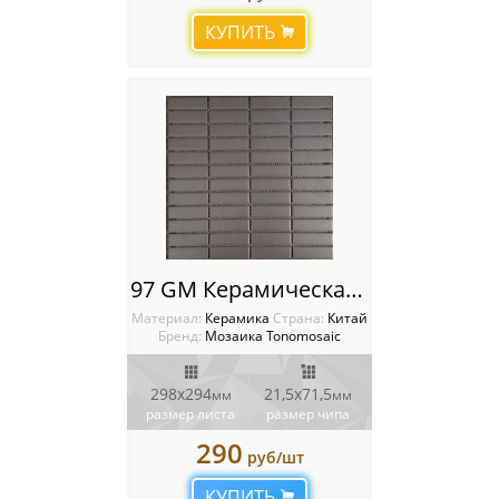
КУПИТЬ
97 GM Керамическая мозаика Tonomosaic
Материал:
Керамика
Cтрана:
Китай
Бренд:
Мозаика Tonomosaic
298x294
21,5х71,5
мм
мм
размер листа
размер чипа
290
руб/шт
КУПИТЬ