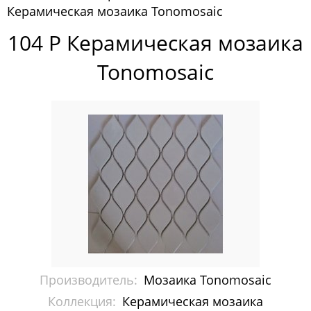
Керамическая мозаика Tonomosaic
Pixelmosaic
104 P Керамическая мозаика
Зеркала NS Bath
Tonomosaic
Керамогранит NSceramic
Керамогранит Staro
Мозаика ArtMoment
Мозаика Bars Crystal Mosaic
Мозаика Bonaparte
Мозаика Caramelle Mosaic
Мозаика Dao
Производитель:
Мозаика Tonomosaic
Мозаика Decor-mosaic
Коллекция:
Керамическая мозаика