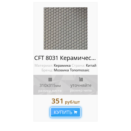
CFT 8031 Керамическая мозаика Tonomosaic
Материал:
Керамика
Cтрана:
Китай
Бренд:
Мозаика Tonomosaic
310х315
уточняйте
мм
размер чипа
размер листа
351
руб/шт
КУПИТЬ