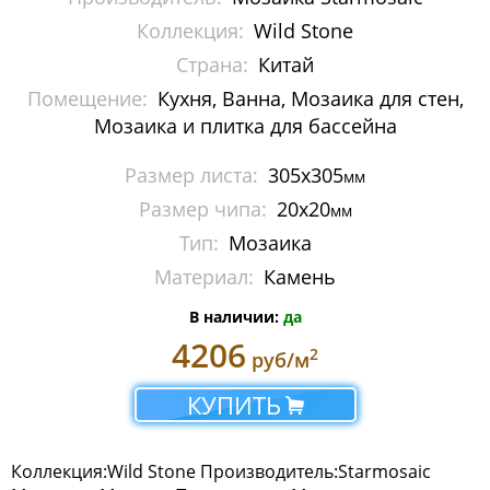
Мозаика Imagine Mosaic
Коллекция:
Wild Stone
Страна:
Китай
Мозаика Irida
Помещение:
Кухня, Ванна, Мозаика для стен,
Мозаика и плитка для бассейна
Мозаика Keramograd
Размер листа:
305х305
Мозаика Mir Mosaic
мм
Размер чипа:
20х20
мм
Мозаика NSmosaic
Тип:
Мозаика
Мозаика Orro Mosaic
Материал:
Камень
В наличии:
да
Мозаика Rose Mosaic
4206
2
руб/м
Мозаика Sekitei
КУПИТЬ
Мозаика Starmosaic
Albion
Коллекция:Wild Stone Производитель:Starmosaic