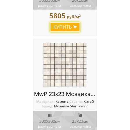
305х305
20х20
мм
мм
размер листа
размер чипа
5805
2
руб/м
КУПИТЬ
MwP 23x23 Мозаика Starmosaic Wild Stone
Материал:
Камень
Cтрана:
Китай
Бренд:
Мозаика Starmosaic
300х300
23x23
мм
мм
размер листа
размер чипа