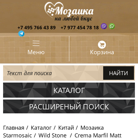
+7 495 766 43 89
+7 977 454 78 18
Меню
Корзина
КАТАЛОГ
Испания
РАСШИРЕНЫЙ ПОИСК
Италия
Главная
Каталог
Китай
Мозаика
Китай
Starmosaic
Wild Stone
Crema Marfil Matt