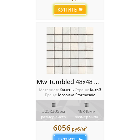
КУПИТЬ
Mw Tumbled 48x48 Мозаика Starmosaic Wild Stone
Материал:
Камень
Cтрана:
Китай
Бренд:
Мозаика Starmosaic
305х305
48х48
мм
мм
размер листа
размер чипа
6056
2
руб/м