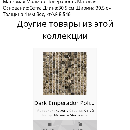
Материал:Мрамор Поверхность:Матовая
Основание:Сетка Длина:30,5 см Ширина:30,5 см
Homework
Толщина:4 мм Вес, кг/м² 8.546
Другие товары из этой
Wild Stone
коллекции
Мозаика Tonomosaic
Мозаика Опера Декора
Россия
Dark Emperador Polished 20х20 Мозаика Starmosaic Wild Stone
Материал:
Камень
Cтрана:
Китай
Бренд:
Мозаика Starmosaic