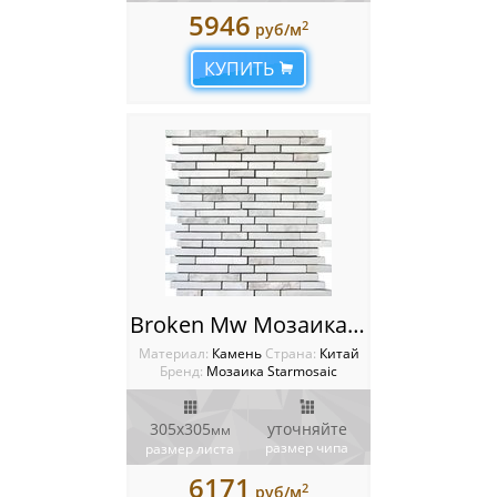
5946
2
руб/м
КУПИТЬ
Broken Mw Мозаика Starmosaic Wild Stone
Материал:
Камень
Cтрана:
Китай
Бренд:
Мозаика Starmosaic
305х305
уточняйте
мм
размер чипа
размер листа
6171
2
руб/м