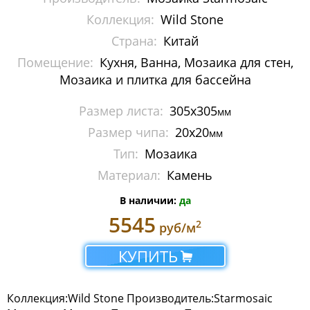
Мозаика Imagine Mosaic
Коллекция:
Wild Stone
Страна:
Китай
Мозаика Irida
Помещение:
Кухня, Ванна, Мозаика для стен,
Мозаика и плитка для бассейна
Мозаика Keramograd
Размер листа:
305х305
Мозаика Mir Mosaic
мм
Размер чипа:
20х20
мм
Мозаика NSmosaic
Тип:
Мозаика
Мозаика Orro Mosaic
Материал:
Камень
В наличии:
да
Мозаика Rose Mosaic
5545
2
руб/м
Мозаика Sekitei
КУПИТЬ
Мозаика Starmosaic
Albion
Коллекция:Wild Stone Производитель:Starmosaic