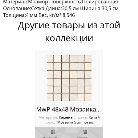
Материал:Мрамор Поверхность:Полированная
Основание:Сетка Длина:30,5 см Ширина:30,5 см
Homework
Толщина:4 мм Вес, кг/м² 8.546
Другие товары из этой
Wild Stone
коллекции
Мозаика Tonomosaic
Мозаика Опера Декора
Россия
MwP 48x48 Мозаика Starmosaic Wild Stone
Материал:
Камень
Cтрана:
Китай
Бренд:
Мозаика Starmosaic