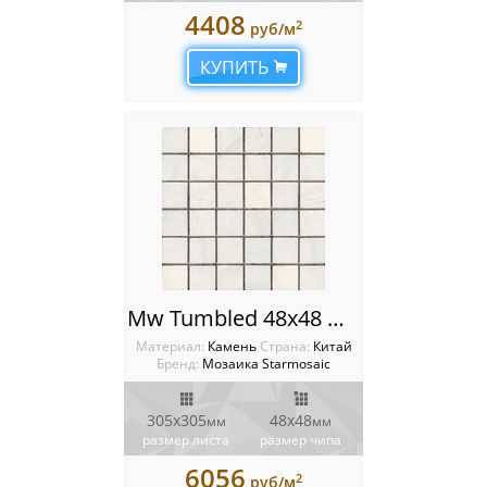
4408
2
руб/м
КУПИТЬ
Mw Tumbled 48x48 Мозаика Starmosaic Wild Stone
Материал:
Камень
Cтрана:
Китай
Бренд:
Мозаика Starmosaic
305х305
48х48
мм
мм
размер листа
размер чипа
6056
2
руб/м