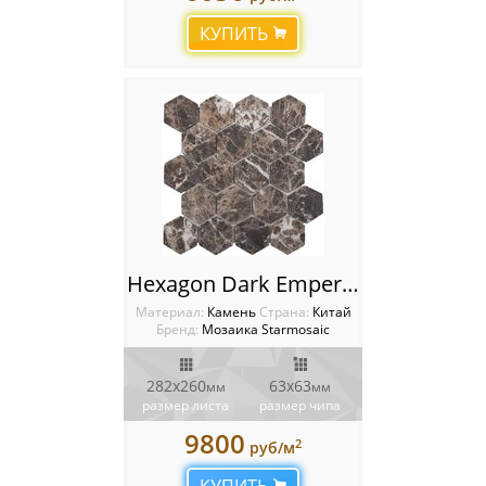
КУПИТЬ
Hexagon Dark Emperador Tumbled 63x63 Мозаика Starmosaic Wild Stone
Материал:
Камень
Cтрана:
Китай
Бренд:
Мозаика Starmosaic
282х260
63х63
мм
мм
размер листа
размер чипа
9800
2
руб/м