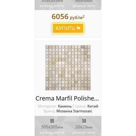
305х305
48х48
мм
мм
размер листа
размер чипа
6056
2
руб/м
КУПИТЬ
Crema Marfil Polished 20х20 Мозаика Starmosaic Wild Stone
Материал:
Камень
Cтрана:
Китай
Бренд:
Мозаика Starmosaic
305х305
20х20
мм
мм
размер листа
размер чипа