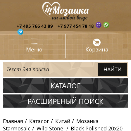
+7 495 766 43 89
+7 977 454 78 18
Меню
Корзина
КАТАЛОГ
Испания
РАСШИРЕНЫЙ ПОИСК
Италия
Главная
Каталог
Китай
Мозаика
Китай
Starmosaic
Wild Stone
Black Polished 20х20