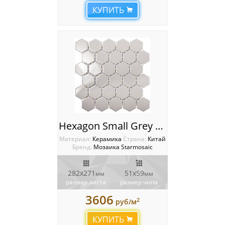
КУПИТЬ
Hexagon Small Grey Glossy 51х59mm Мозаика Starmosaic Homework
Материал:
Керамика
Cтрана:
Китай
Бренд:
Мозаика Starmosaic
282х271
51х59
мм
мм
размер листа
размер чипа
3606
2
руб/м
КУПИТЬ