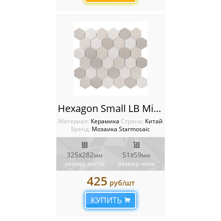
Hexagon Small LB Mix Antislip 51х59 Мозаика Starmosaic Homework
Материал:
Керамика
Cтрана:
Китай
Бренд:
Мозаика Starmosaic
325х282
51х59
мм
мм
размер листа
размер чипа
425
руб/шт
КУПИТЬ