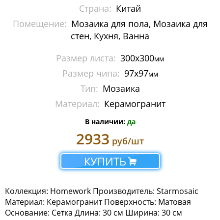
Страна:
Китай
Мозаика Imagine Mosaic
Помещение:
Мозаика для пола, Мозаика для
Мозаика Irida
стен, Кухня, Ванна
Мозаика Keramograd
Размер листа:
300х300
мм
Размер чипа:
97х97
мм
Мозаика Mir Mosaic
Тип:
Мозаика
Мозаика NSmosaic
Материал:
Керамогранит
В наличии:
да
Мозаика Orro Mosaic
2933
руб/шт
Мозаика Rose Mosaic
КУПИТЬ
Мозаика Sekitei
Мозаика Starmosaic
Коллекция: Homework Производитель: Starmosaic
Материал: Керамогранит Поверхность: Матовая
Albion
Основание: Сетка Длина: 30 см Ширина: 30 см