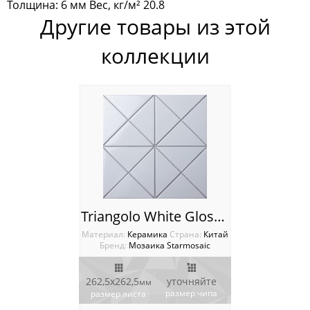
Толщина: 6 мм Вес, кг/м² 20.8
Homework
Другие товары из этой
коллекции
Wild Stone
Мозаика Tonomosaic
Мозаика Опера Декора
Россия
Triangolo White Glossy Мозаика Starmosaic Homework
Материал:
Керамика
Cтрана:
Китай
Бренд:
Мозаика Starmosaic
262,5x262,5
уточняйте
мм
размер чипа
размер листа