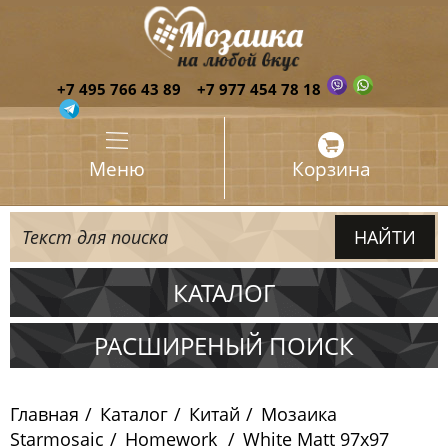
+7 495 766 43 89
+7 977 454 78 18
Меню
Корзина
КАТАЛОГ
Испания
РАСШИРЕНЫЙ ПОИСК
Италия
Главная
Каталог
Китай
Мозаика
Китай
Starmosaic
Homework
White Matt 97х97