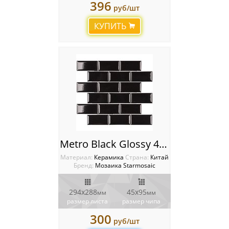
396
руб/шт
КУПИТЬ
Metro Black Glossy 45х95 Мозаика Starmosaic Homework
Материал:
Керамика
Cтрана:
Китай
Бренд:
Мозаика Starmosaic
294х288
45х95
мм
мм
размер листа
размер чипа
300
руб/шт