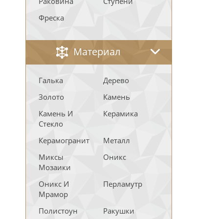
Раковина
Ступени
Фреска
Материал
Галька
Дерево
Золото
Камень
Камень И
Керамика
Стекло
Керамогранит
Металл
Миксы
Оникс
Мозаики
Оникс И
Перламутр
Мрамор
Полистоун
Ракушки