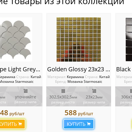
ие товары из этой коллекции
Fan Shape Light Grey Glossy (BF1912) 90.5х83.5mm Мозаика Starmosaic Homework
Golden Glossy 23х23 Мозаика Starmosaic Homework
Керамика
Cтрана:
Китай
Материал:
Керамика
Cтрана:
Китай
Материа
Мозаика Starmosaic
Бренд:
Мозаика Starmosaic
Брен
уточняйте
302,5x302,5
23х23
306х
мм
мм
мм
размер чипа
иста
размер листа
размер чипа
размер
48
588
руб/шт
руб/шт
КУПИТЬ
КУПИТЬ