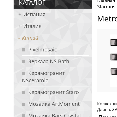
Главная
КАТАЛОГ
Starmos
Испания
Metr
Италия
Китай
Pixelmosaic
Зеркала NS Bath
Керамогранит
NSceramic
Керамогранит Staro
Мозаика ArtMoment
Коллекци
Длина: 29
Мозаика Bars Crystal