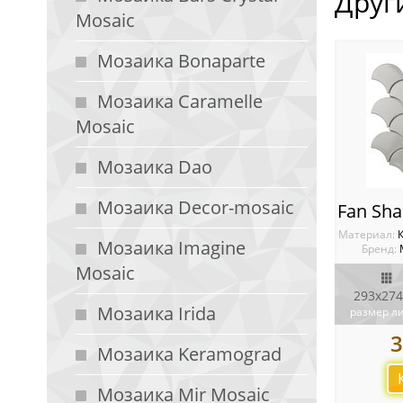
Друг
Mosaic
Мозаика Bonaparte
Мозаика Caramelle
Mosaic
Мозаика Dao
Мозаика Decor-mosaic
Материал:
Мозаика Imagine
Бренд:
Mosaic
293x274
Мозаика Irida
размер л
3
Мозаика Keramograd
Мозаика Mir Mosaic