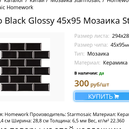
Каталог
Китай
Мозаика Starmosaic
Homewo
aic Homework
o Black Glossy 45х95 Мозаика 
Размер листа:
294х2
Размер чипа:
45х95
м
Тип:
Мозаика
Материал:
Керамика
В наличии:
да
300
руб/шт
КУПИТЬ
я: Homework Производитель: Starmosaic Материал: Кера
,4 см Ширина: 28,8 см Толщина: 6,5 мм Вес, кг/м² 22.360