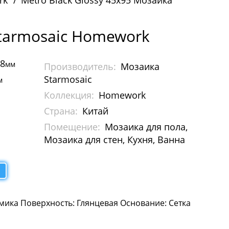
rk
Metro Black Glossy 45х95 Мозаика
Starmosaic Homework
88
мм
Производитель:
Мозаика
Starmosaic
м
Коллекция:
Homework
Страна:
Китай
Помещение:
Мозаика для пола,
Мозаика для стен, Кухня, Ванна
мика Поверхность: Глянцевая Основание: Сетка