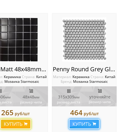
Black Matt 48х48mm Мозаика Starmosaic Homework
Penny Round Grey Glossy Мозаика Starmosaic Homework
л:
Керамика
Cтрана:
Китай
Материал:
Керамика
Cтрана:
Китай
д:
Мозаика Starmosaic
Бренд:
Мозаика Starmosaic
306
48х48
315х309
уточняйте
мм
мм
мм
размер чипа
 листа
размер чипа
размер листа
265
464
руб/шт
руб/шт
КУПИТЬ
КУПИТЬ