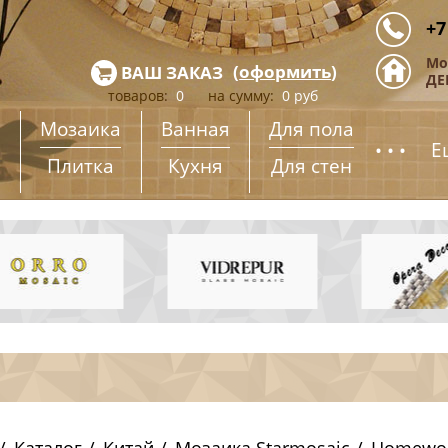
+7
Мо
(
оформить
)
ВАШ ЗАКАЗ
ДЕ
товаров:
0
на сумму:
0
руб
Мозаика
Ванная
Для пола
...
Е
Плитка
Кухня
Для стен