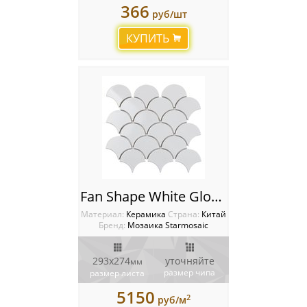
366
руб/шт
КУПИТЬ
Fan Shape White Glossy (BF1911) 90.5х83.5mm Мозаика Starmosaic Homework
Материал:
Керамика
Cтрана:
Китай
Бренд:
Мозаика Starmosaic
293x274
уточняйте
мм
размер чипа
размер листа
5150
2
руб/м