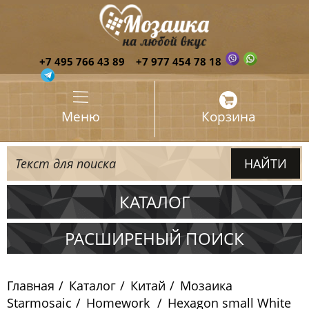
+7 495 766 43 89
+7 977 454 78 18
Меню
Корзина
КАТАЛОГ
Испания
РАСШИРЕНЫЙ ПОИСК
Италия
Главная
Каталог
Китай
Мозаика
Китай
Starmosaic
Homework
Hexagon small White