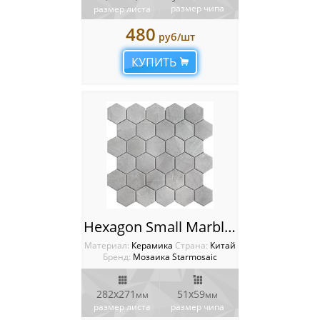
размер чипа
размер листа
480
руб/шт
КУПИТЬ
Hexagon Small Marble Grey Matt 51х59mm Мозаика Starmosaic Homework
Материал:
Керамика
Cтрана:
Китай
Бренд:
Мозаика Starmosaic
282х271
51х59
мм
мм
размер листа
размер чипа