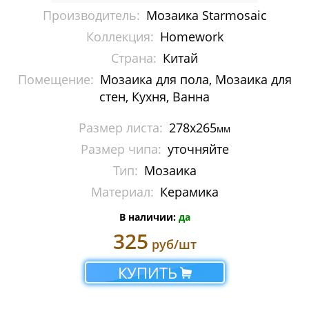
Производитель:
Мозаика Starmosaic
Мозаика Imagine Mosaic
Коллекция:
Homework
Мозаика Irida
Страна:
Китай
Помещение:
Мозаика для пола, Мозаика для
Мозаика Keramograd
стен, Кухня, Ванна
Мозаика Mir Mosaic
Размер листа:
278x265
мм
Мозаика NSmosaic
Размер чипа:
уточняйте
Тип:
Мозаика
Мозаика Orro Mosaic
Материал:
Керамика
Мозаика Rose Mosaic
В наличии:
да
Мозаика Sekitei
325
руб/шт
Мозаика Starmosaic
КУПИТЬ
Albion