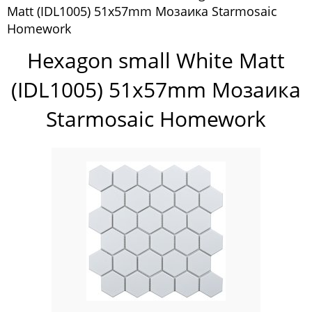
Matt (IDL1005) 51х57mm Мозаика Starmosaic
Pixelmosaic
Homework
Зеркала NS Bath
Hexagon small White Matt
Керамогранит NSceramic
(IDL1005) 51х57mm Мозаика
Керамогранит Staro
Starmosaic Homework
Мозаика ArtMoment
Мозаика Bars Crystal Mosaic
Мозаика Bonaparte
Мозаика Caramelle Mosaic
Мозаика Dao
Мозаика Decor-mosaic