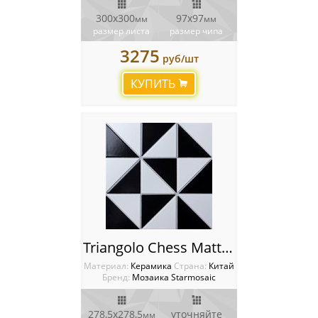
300х300
97х97
мм
мм
размер листа
размер чипа
3275
руб/шт
КУПИТЬ
Triangolo Chess Matt. Мозаика Starmosaic Homework
Материал:
Керамика
Cтрана:
Китай
Бренд:
Мозаика Starmosaic
278,5x278,5
уточняйте
мм