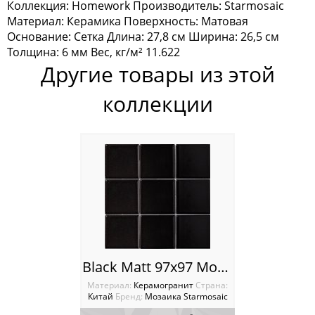
Коллекция: Homework Производитель: Starmosaic
Homework
Материал: Керамика Поверхность: Матовая
Основание: Сетка Длина: 27,8 см Ширина: 26,5 см
Wild Stone
Толщина: 6 мм Вес, кг/м² 11.622
Другие товары из этой
Мозаика Tonomosaic
коллекции
Мозаика Опера Декора
Россия
Black Matt 97х97 Мозаика Starmosaic Homework
Материал:
Керамогранит
Cтрана:
Китай
Бренд:
Мозаика Starmosaic