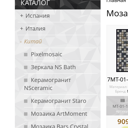
Главная
КАТАЛОГ
Моза
Испания
Италия
Китай
Pixelmosaic
Зеркала NS Bath
Керамогранит
NSceramic
Материал
Бренд:
Керамогранит Staro
MT-01-
артику
Мозаика ArtMoment
90
Мозаика Bars Crystal