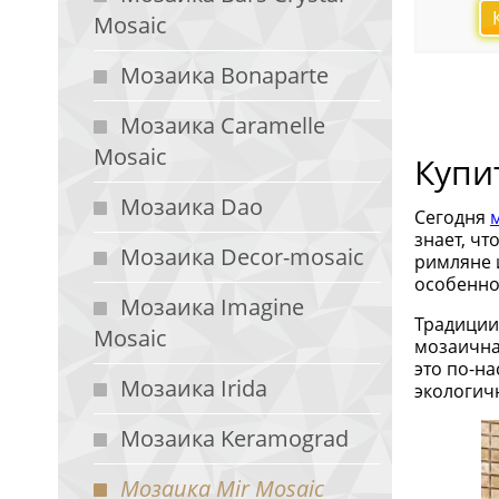
Mosaic
Мозаика Bonaparte
Мозаика Caramelle
Mosaic
Купи
Мозаика Dao
Сегодня
знает, чт
Мозаика Decor-mosaic
римляне 
особенно
Мозаика Imagine
Традиции
Mosaic
мозаична
это по-н
Мозаика Irida
экологич
Мозаика Keramograd
Мозаика Mir Mosaic