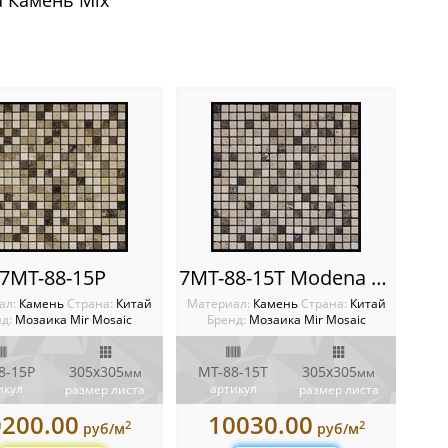
 Камень Mix
7MT-88-15P
7MT-88-15T Modena Emperador MIX
ал:
Камень
Cтрана:
Китай
Материал:
Камень
Cтрана:
Китай
д:
Мозаика Mir Mosaic
Бренд:
Мозаика Mir Mosaic
8-15P
305x305
MT-88-15T
305x305
мм
мм
икул
артикул
размер листа
размер листа
0200.00
10030.00
2
2
руб/м
руб/м