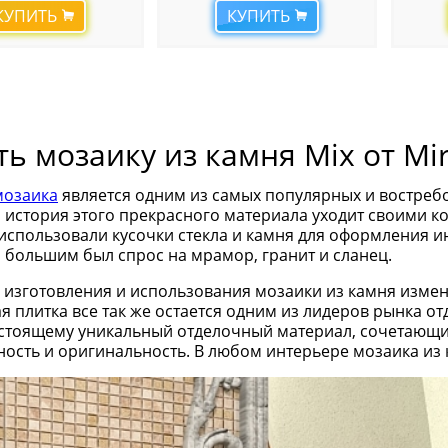
КУПИТЬ
КУПИТЬ
ть мозаику из камня Mix от Mi
мозаика
является одним из самых популярных и востреб
о история этого прекрасного материала уходит своими к
использовали кусочки стекла и камня для оформления и
 большим был спрос на мрамор, гранит и сланец.
 изготовления и использования мозаики из камня измен
я плитка все так же остается одним из лидеров рынка о
астоящему уникальный отделочный материал, сочетающий 
ность и оригинальность. В любом интерьере мозаика из 