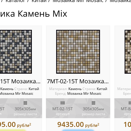
Каталог
Китай
Мозаика Mir Mosaic
Мозаика
ика Камень Mix
7MT-01-15T Мозаика Mir mosaic
7MT-02-15T Мозаика Mir mosaic
:
Камень
Cтрана:
Китай
Материал:
Камень
Cтрана:
Китай
Матери
Мозаика Mir Mosaic
Бренд:
Мозаика Mir Mosaic
Брен
15T
305x305
MT-02-15T
305x305
MT-8
мм
мм
л
артикул
арт
размер листа
размер листа
95.00
9435.00
1
2
2
руб/м
руб/м