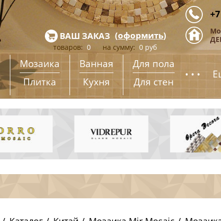
+7
Мо
(
оформить
)
ВАШ ЗАКАЗ
ДЕ
товаров:
0
на сумму:
0
руб
Мозаика
Ванная
Для пола
...
Е
Плитка
Кухня
Для стен