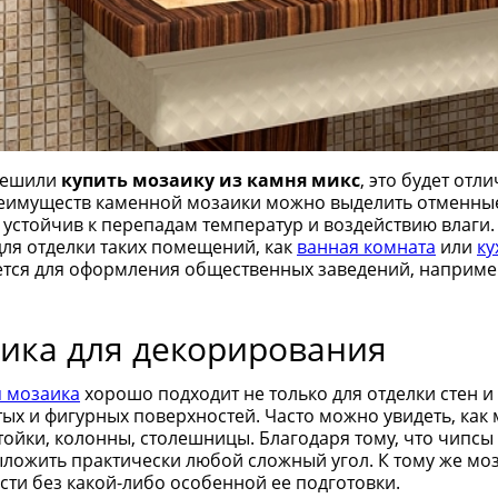
решили
купить мозаику из камня микс
, это будет от
еимуществ каменной мозаики можно выделить отменные 
 устойчив к перепадам температур и воздействию влаги
для отделки таких помещений, как
ванная комната
или
ку
тся для оформления общественных заведений, например
ика для декорирования
 мозаика
хорошо подходит не только для отделки стен и
тых и фигурных поверхностей. Часто можно увидеть, ка
тойки, колонны, столешницы. Благодаря тому, что чип
ложить практически любой сложный угол. К тому же моз
сти без какой-либо особенной ее подготовки.