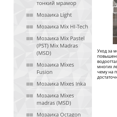
тонкий мрамор
Мозаика Light
Мозаика Mix HI-Tech
Мозаика Mix Pastel
(PST) Mix Madras
Уход за 
(MSD)
повышенн
водоотта
Мозаика Mixes
многих л
Fusion
чему на 
достаточ
Мозаика Mixes Inka
Мозаика Mixes
madras (MSD)
Мозаика Octagon