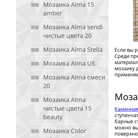
Мозаика Alma 15
amber
Мозаика Alma sendi
чистые цвета 20
Мозаика Alma Stella
Если вы 
Среди пр
материал
Мозаика Alma US
мозаику 
применяе
Мозаика Alma смеси
20
Моза
Мозаика Alma
чистые цвета 15
Каменная
ступенча
beauty
барные с
можно вы
Мозаика Color
поверхно