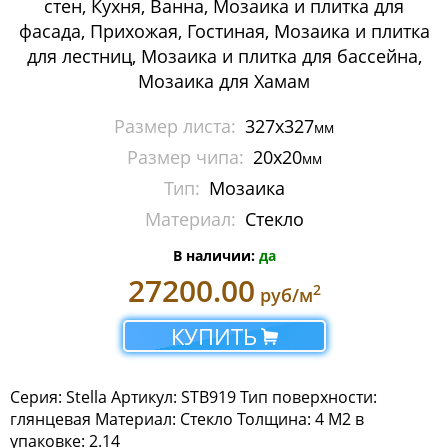
стен, Кухня, Ванна, Мозаика и плитка для
Мозаика Imagine Mosaic
фасада, Прихожая, Гостиная, Мозаика и плитка
для лестниц, Мозаика и плитка для бассейна,
Мозаика Irida
Мозаика для Хамам
Мозаика Keramograd
Размер листа:
327x327
мм
Размер чипа:
20х20
Мозаика Mir Mosaic
мм
Тип:
Мозаика
Art бордюры и плинтуса
Материал:
Стекло
Art мозаичные ковры
В наличии:
да
27200.00
2
руб/м
Art мозаичные розоны
КУПИТЬ
Бордюры и стекло Alma
Курны
Серия: Stella Артикул: STB919 Тип поверхности:
глянцевая Материал: Стекло Толщина: 4 М2 в
Мозаика Metall
упаковке: 2.14