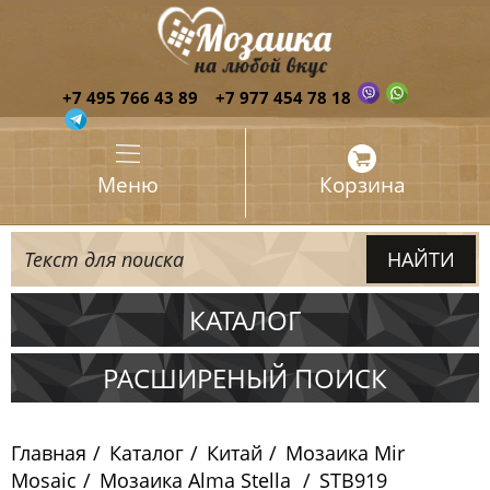
+7 495 766 43 89
+7 977 454 78 18
Меню
Корзина
КАТАЛОГ
Испания
РАСШИРЕНЫЙ ПОИСК
Италия
Главная
Каталог
Китай
Мозаика Mir
Китай
Mosaic
Мозаика Alma Stella
STB919