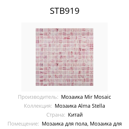
Pixelmosaic
STB919
Зеркала NS Bath
Керамогранит NSceramic
Керамогранит Staro
Мозаика ArtMoment
Мозаика Bars Crystal Mosaic
Мозаика Bonaparte
Производитель:
Мозаика Mir Mosaic
Мозаика Caramelle Mosaic
Коллекция:
Мозаика Alma Stella
Мозаика Dao
Страна:
Китай
Помещение:
Мозаика Decor-mosaic
Мозаика для пола, Мозаика для