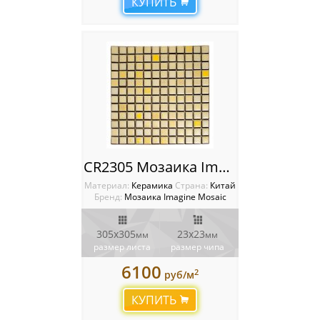
КУПИТЬ
CR2305 Мозаика Imagine
Материал:
Керамика
Cтрана:
Китай
Бренд:
Мозаика Imagine Mosaic
305х305
23х23
мм
мм
размер листа
размер чипа
6100
2
руб/м
КУПИТЬ