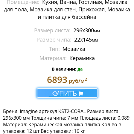
Помещение:
Кухня, Ванна, Гостиная, Мозаика
Мозаика Imagine Mosaic
для пола, Мозаика для стен, Прихожая, Мозаика
и плитка для бассейна
Бассейны и хамам
Размер листа:
296x300
мм
Камень
Размер чипа:
22x145
мм
Керамика
Тип:
Мозаика
Материал:
Керамика
Миксы
В наличии:
да
Стекло
6893
2
руб/м
Мозаика Irida
КУПИТЬ
Мозаика Keramograd
Бренд: Imagine артикул KST2-CORAL Размер листа:
Мозаика Mir Mosaic
296x300 мм Толщина чипа: 7 мм Площадь листа: 0,089
Материал: Керамическая мозаика плитка Кол-во в
Мозаика NSmosaic
упаковке: 12 шт Вес упаковки: 16 кг