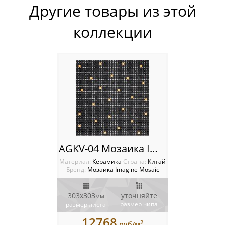
Другие товары из этой
Мозаика Orro Mosaic
коллекции
Мозаика Rose Mosaic
Мозаика Sekitei
Мозаика Starmosaic
Мозаика Tonomosaic
Мозаика Опера Декора
AGKV-04 Мозаика Imagine
Россия
Материал:
Керамика
Cтрана:
Китай
Бренд:
Мозаика Imagine Mosaic
303x303
уточняйте
мм
размер чипа
размер листа
12768
2
руб/м