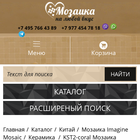
+7 495 766 43 89
+7 977 454 78 18
Меню
Корзина
КАТАЛОГ
Испания
РАСШИРЕНЫЙ ПОИСК
Италия
Главная
Каталог
Китай
Мозаика Imagine
Китай
Mosaic
Керамика
KST2-coral Мозаика