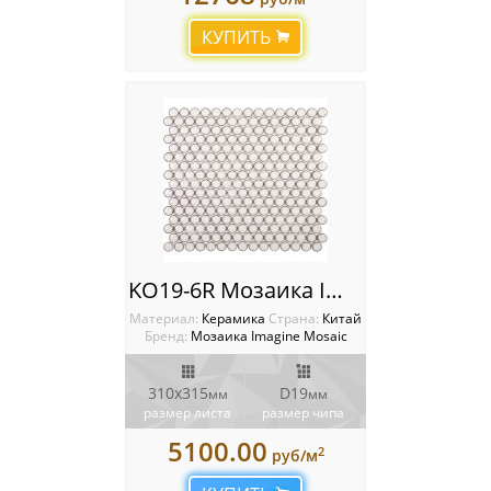
КУПИТЬ
KO19-6R Мозаика Imagine
Материал:
Керамика
Cтрана:
Китай
Бренд:
Мозаика Imagine Mosaic
310x315
D19
мм
мм
размер листа
размер чипа
5100.00
2
руб/м