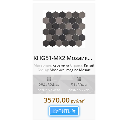
KHG51-MX2 Мозаика Imagine
Материал:
Керамика
Cтрана:
Китай
Бренд:
Мозаика Imagine Mosaic
284х324
51х59
мм
мм
размер листа
размер чипа
3570.00
2
руб/м
КУПИТЬ