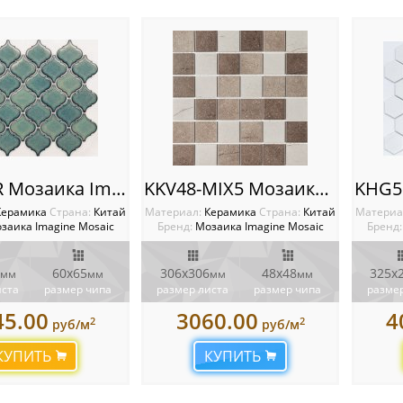
KAR4-8R Мозаика Imagine
KKV48-MIX5 Мозаика Imagine
Керамика
Cтрана:
Китай
Материал:
Керамика
Cтрана:
Китай
Материа
заика Imagine Mosaic
Бренд:
Мозаика Imagine Mosaic
Бренд:
60х65
306х306
48х48
325х
мм
мм
мм
мм
иста
размер чипа
размер листа
размер чипа
размер
45.00
3060.00
4
2
2
руб/м
руб/м
КУПИТЬ
КУПИТЬ