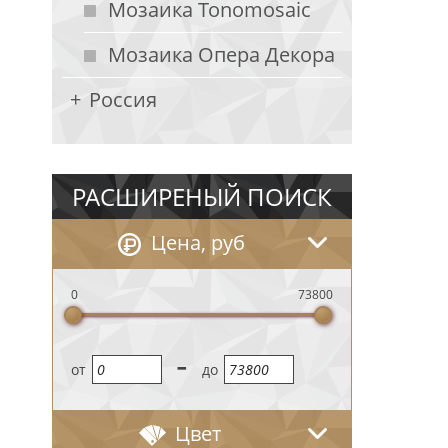
Мозаика Tonomosaic
Мозаика Опера Декора
Россия
РАСШИРЕНЫЙ ПОИСК
Цена, руб
0
73800
-
oт
до
Цвет