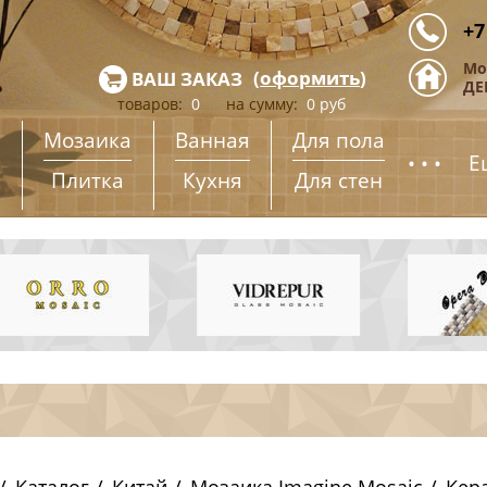
+7
Мо
(
оформить
)
ВАШ ЗАКАЗ
ДЕ
товаров:
0
на сумму:
0
руб
Мозаика
Ванная
Для пола
...
Е
Плитка
Кухня
Для стен