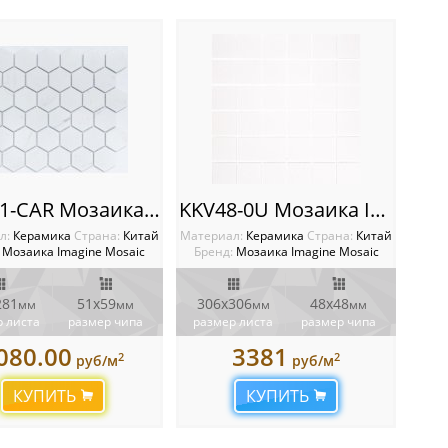
KHG51-CAR Мозаика Imagine
KKV48-0U Мозаика Imagine
л:
Керамика
Cтрана:
Китай
Материал:
Керамика
Cтрана:
Китай
Мозаика Imagine Mosaic
Бренд:
Мозаика Imagine Mosaic
281
51х59
306х306
48х48
мм
мм
мм
мм
 листа
размер чипа
размер листа
размер чипа
080.00
3381
2
2
руб/м
руб/м
КУПИТЬ
КУПИТЬ