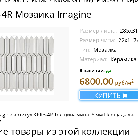
Каталог
Китай
Мозаика Imagine Mosaic
Кер
-4R Мозаика Imagine
Размер листа:
285х3
Размер чипа:
22х117
Тип:
Мозаика
Материал:
Керамика
В наличии:
да
6800.00
2
руб/м
КУПИТЬ
agine артикул KPK3-4R Толщина чипа: 6 мм Площадь лист
я
ие товары из этой коллекции