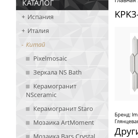
Главная
КАТАЛОГ
KPK3
Испания
Италия
Китай
Pixelmosaic
Зеркала NS Bath
Керамогранит
NSceramic
Керамогранит Staro
Бренд: Im
Глянцева
Мозаика ArtMoment
Друг
Мозаика Bars Crystal