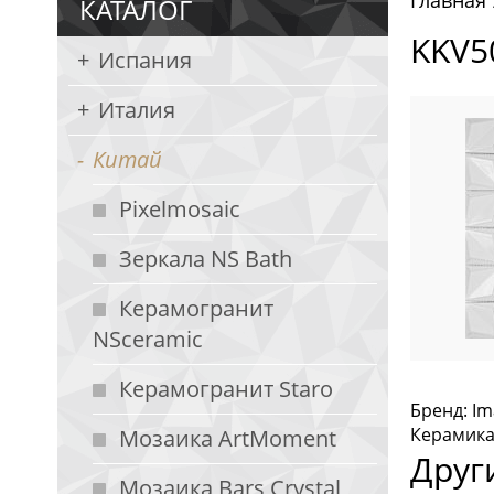
Главная
КАТАЛОГ
KKV5
Испания
Италия
Китай
Pixelmosaic
Зеркала NS Bath
Керамогранит
NSceramic
Керамогранит Staro
Бренд: Im
Керамика
Мозаика ArtMoment
Друг
Мозаика Bars Crystal