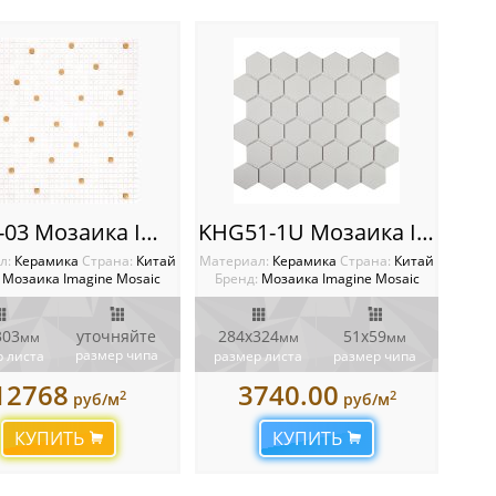
AGKV-03 Мозаика Imagine
KHG51-1U Мозаика Imagine
л:
Керамика
Cтрана:
Китай
Материал:
Керамика
Cтрана:
Китай
Мозаика Imagine Mosaic
Бренд:
Мозаика Imagine Mosaic
303
уточняйте
284х324
51х59
мм
мм
мм
размер чипа
 листа
размер листа
размер чипа
12768
3740.00
2
2
руб/м
руб/м
КУПИТЬ
КУПИТЬ