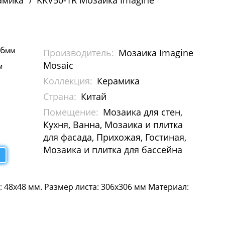
амика
KKV50-1R Мозаика Imagine
06
мм
Производитель:
Мозаика Imagine
Mosaic
м
Коллекция:
Керамика
Страна:
Китай
Помещение:
Мозаика для стен,
Кухня, Ванна, Мозаика и плитка
для фасада, Прихожая, Гостиная,
Мозаика и плитка для бассейна
: 48х48 мм. Размер листа: 306х306 мм Материал: