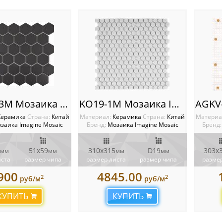
KHG51-3M Мозаика Imagine
KO19-1M Мозаика Imagine
Керамика
Cтрана:
Китай
Материал:
Керамика
Cтрана:
Китай
Материа
заика Imagine Mosaic
Бренд:
Мозаика Imagine Mosaic
Бренд:
51x59
310х315
D19
303x
мм
мм
мм
мм
иста
размер чипа
размер листа
размер чипа
размер
900
4845.00
2
2
руб/м
руб/м
КУПИТЬ
КУПИТЬ