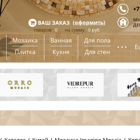
+7
Мо
(
оформить
)
ВАШ ЗАКАЗ
ДЕ
товаров:
0
на сумму:
0
руб
Мозаика
Ванная
Для пола
...
Е
Плитка
Кухня
Для стен