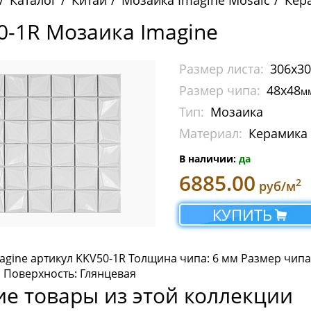
Каталог
Китай
Мозаика Imagine Mosaic
Кер
0-1R Мозаика Imagine
Размер листа:
306х3
Размер чипа:
48х48
м
Тип:
Мозаика
Материал:
Керамика
В наличии:
да
6885.00
2
руб/м
КУПИТЬ
agine артикул KKV50-1R Толщина чипа: 6 мм Размер чипа
 Поверхность: Глянцевая
ие товары из этой коллекции