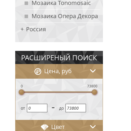
Мозаика Tonomosaic
Мозаика Опера Декора
Россия
РАСШИРЕНЫЙ ПОИСК
Цена, руб
0
73800
-
oт
до
Цвет