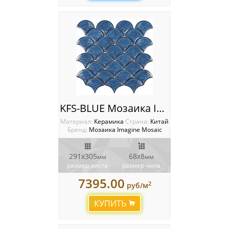
KFS-BLUE Мозаика Imagine
Материал:
Керамика
Cтрана:
Китай
Бренд:
Мозаика Imagine Mosaic
291х305
68х8
мм
мм
размер листа
размер чипа
7395.00
2
руб/м
КУПИТЬ