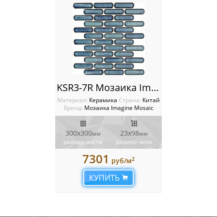
KSR3-7R Мозаика Imagine
Материал:
Керамика
Cтрана:
Китай
Бренд:
Мозаика Imagine Mosaic
300x300
23x98
мм
мм
размер листа
размер чипа
7301
2
руб/м
КУПИТЬ