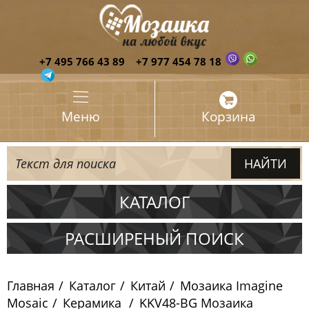
+7 495 766 43 89
+7 977 454 78 18
Меню
Корзина
КАТАЛОГ
Испания
РАСШИРЕНЫЙ ПОИСК
Италия
Главная
Каталог
Китай
Мозаика Imagine
Китай
Mosaic
Керамика
KKV48-BG Мозаика