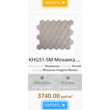
КУПИТЬ
KHG51-5M Мозаика Imagine
Материал:
Керамика
Cтрана:
Китай
Бренд:
Мозаика Imagine Mosaic
284х324
51х59
мм
мм
размер листа
размер чипа
3740.00
2
руб/м
КУПИТЬ