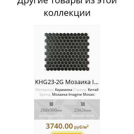
Мозаика Orro Mosaic
коллекции
Мозаика Rose Mosaic
Мозаика Sekitei
Мозаика Starmosaic
Мозаика Tonomosaic
Мозаика Опера Декора
KHG23-2G Мозаика Imagine
Россия
Материал:
Керамика
Cтрана:
Китай
Бренд:
Мозаика Imagine Mosaic
260х300
23х26
мм
мм
размер листа
размер чипа
3740.00
2
руб/м