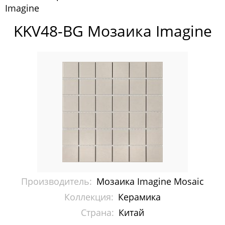
Imagine
Pixelmosaic
KKV48-BG Мозаика Imagine
Зеркала NS Bath
Керамогранит NSceramic
Керамогранит Staro
Мозаика ArtMoment
Мозаика Bars Crystal Mosaic
Мозаика Bonaparte
Мозаика Caramelle Mosaic
Производитель:
Мозаика Imagine Mosaic
Мозаика Dao
Коллекция:
Керамика
Страна:
Китай
Мозаика Decor-mosaic