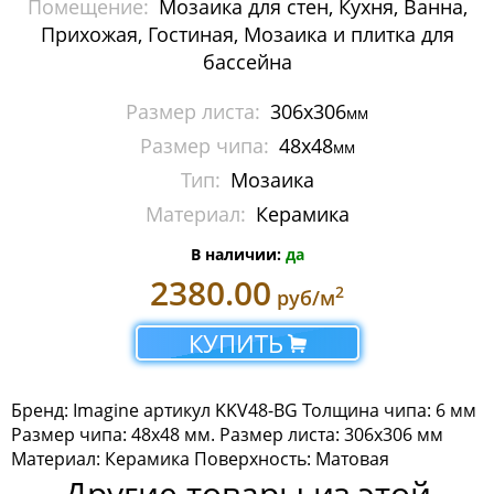
Помещение:
Мозаика для стен, Кухня, Ванна,
Мозаика Imagine Mosaic
Прихожая, Гостиная, Мозаика и плитка для
бассейна
Бассейны и хамам
Размер листа:
306х306
мм
Камень
Размер чипа:
48х48
мм
Керамика
Тип:
Мозаика
Материал:
Керамика
Миксы
В наличии:
да
Стекло
2380.00
2
руб/м
Мозаика Irida
КУПИТЬ
Мозаика Keramograd
Бренд: Imagine артикул KKV48-BG Толщина чипа: 6 мм
Мозаика Mir Mosaic
Размер чипа: 48х48 мм. Размер листа: 306х306 мм
Материал: Керамика Поверхность: Матовая
Мозаика NSmosaic
Другие товары из этой