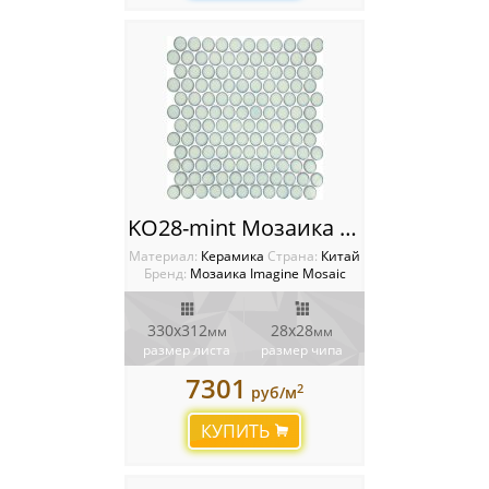
KO28-mint Мозаика Imagine
Материал:
Керамика
Cтрана:
Китай
Бренд:
Мозаика Imagine Mosaic
330x312
28x28
мм
мм
размер листа
размер чипа
7301
2
руб/м
КУПИТЬ