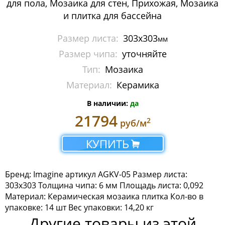
для пола, Мозаика для стен, Прихожая, Мозаика
Мозаика Imagine Mosaic
и плитка для бассейна
Бассейны и хамам
Размер листа:
303x303
мм
Размер чипа:
уточняйте
Камень
Тип:
Мозаика
Керамика
Материал:
Керамика
Миксы
В наличии:
да
21794
2
руб/м
Стекло
КУПИТЬ
Мозаика Irida
Мозаика Keramograd
Бренд: Imagine артикул AGKV-05 Размер листа:
303x303 Толщина чипа: 6 мм Площадь листа: 0,092
Мозаика Mir Mosaic
Материал: Керамическая мозаика плитка Кол-во в
упаковке: 14 шт Вес упаковки: 14,20 кг
Мозаика NSmosaic
Другие товары из этой