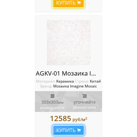
КУПИТЬ
AGKV-01 Мозаика Imagine
Материал:
Керамика
Cтрана:
Китай
Бренд:
Мозаика Imagine Mosaic
303x303
уточняйте
мм
размер чипа
размер листа
12585
2
руб/м
КУПИТЬ