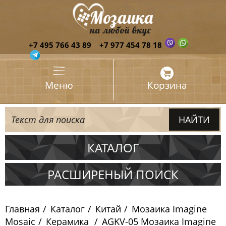
+7 495 766 43 89
+7 977 454 78 18
Меню
Корзина
КАТАЛОГ
Испания
РАСШИРЕНЫЙ ПОИСК
Италия
Главная
Каталог
Китай
Мозаика Imagine
Китай
Mosaic
Керамика
AGKV-05 Мозаика Imagine