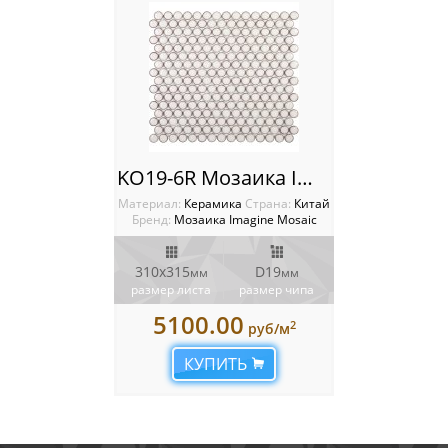
KO19-6R Мозаика Imagine
Материал:
Керамика
Cтрана:
Китай
Бренд:
Мозаика Imagine Mosaic
310x315
D19
мм
мм
размер листа
размер чипа
5100.00
2
руб/м
КУПИТЬ