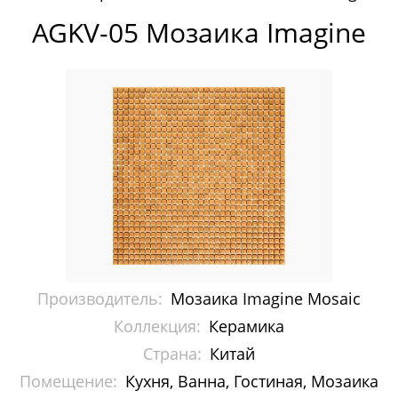
Pixelmosaic
AGKV-05 Мозаика Imagine
Зеркала NS Bath
Керамогранит NSceramic
Керамогранит Staro
Мозаика ArtMoment
Мозаика Bars Crystal Mosaic
Мозаика Bonaparte
Производитель:
Мозаика Imagine Mosaic
Мозаика Caramelle Mosaic
Коллекция:
Керамика
Мозаика Dao
Страна:
Китай
Помещение:
Мозаика Decor-mosaic
Кухня, Ванна, Гостиная, Мозаика