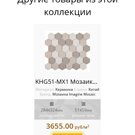
Мозаика Orro Mosaic
коллекции
Мозаика Rose Mosaic
Мозаика Sekitei
Мозаика Starmosaic
Мозаика Tonomosaic
Мозаика Опера Декора
KHG51-MX1 Мозаика Imagine
Россия
Материал:
Керамика
Cтрана:
Китай
Бренд:
Мозаика Imagine Mosaic
284х324
51х59
мм
мм
размер листа
размер чипа
3655.00
2
руб/м