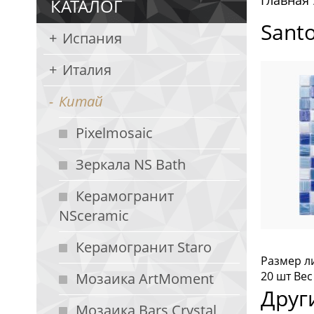
Главная
КАТАЛОГ
Sant
Испания
Италия
Китай
Pixelmosaic
Зеркала NS Bath
Керамогранит
NSceramic
Керамогранит Staro
Размер ли
20 шт Вес
Мозаика ArtMoment
Друг
Мозаика Bars Crystal