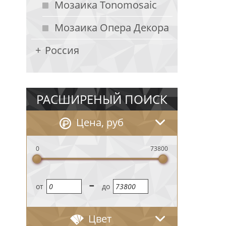
Мозаика Tonomosaic
Мозаика Опера Декора
Россия
РАСШИРЕНЫЙ ПОИСК
Цена, руб
0
73800
-
oт
до
Цвет