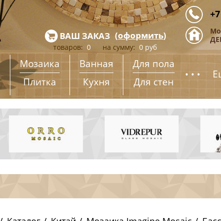
+7
Мо
(
оформить
)
ВАШ ЗАКАЗ
ДЕ
товаров:
0
на сумму:
0
руб
Мозаика
Ванная
Для пола
...
Е
Плитка
Кухня
Для стен