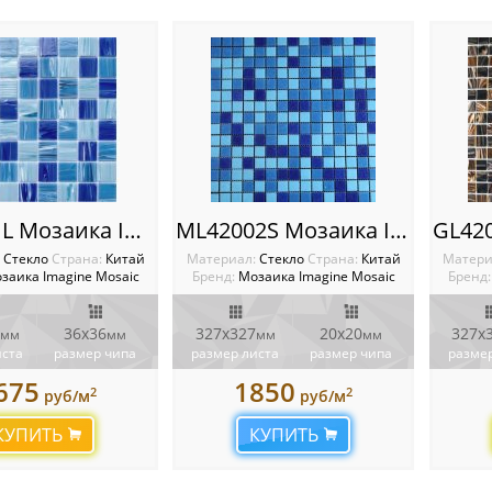
Caribes L Мозаика Imagine
ML42002S Мозаика Imagine
:
Стекло
Cтрана:
Китай
Материал:
Стекло
Cтрана:
Китай
Матери
заика Imagine Mosaic
Бренд:
Мозаика Imagine Mosaic
Бренд:
36х36
327х327
20х20
327х
мм
мм
мм
мм
иста
размер чипа
размер листа
размер чипа
размер
675
1850
2
2
руб/м
руб/м
КУПИТЬ
КУПИТЬ