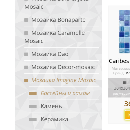
Mosaic
Мозаика Bonaparte
Мозаика Caramelle
Mosaic
Мозаика Dao
Мозаика Decor-mosaic
Материал
Бренд:
Мо
Мозаика Imagine Mosaic
304х304
Бассейны и хамам
размер л
3
Камень
Керамика