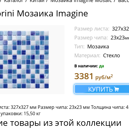
Каталог
Китай
Мозаика Imagine Mosaic
Бас
orini Мозаика Imagine
Размер листа:
327x3
Размер чипа:
23х23
м
Тип:
Мозаика
Материал:
Стекло
В наличии:
да
3381
2
руб/м
КУПИТЬ
ста: 327х327 мм Размер чипа: 23х23 мм Толщина чипа: 4
 упаковки: 15,50 кг
ие товары из этой коллекции