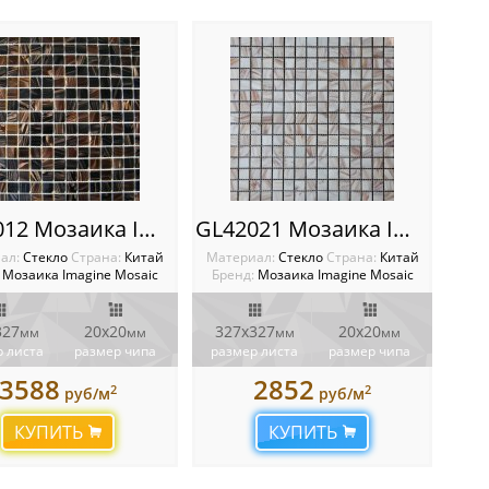
GL42012 Мозаика Imagine
GL42021 Мозаика Imagine
ал:
Стекло
Cтрана:
Китай
Материал:
Стекло
Cтрана:
Китай
Мозаика Imagine Mosaic
Бренд:
Мозаика Imagine Mosaic
327
20х20
327х327
20х20
мм
мм
мм
мм
 листа
размер чипа
размер листа
размер чипа
3588
2852
2
2
руб/м
руб/м
КУПИТЬ
КУПИТЬ