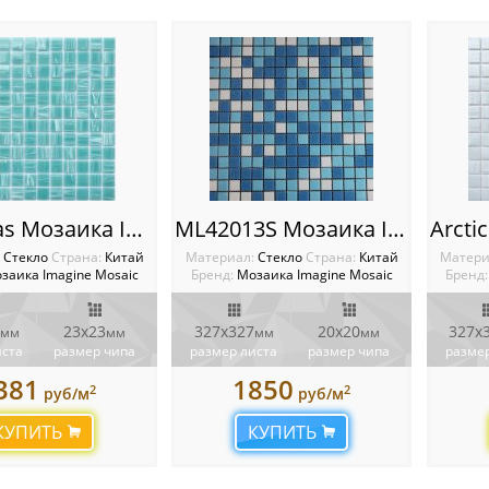
Bahamas Мозаика Imagine
ML42013S Мозаика Imagine
:
Стекло
Cтрана:
Китай
Материал:
Стекло
Cтрана:
Китай
Матери
заика Imagine Mosaic
Бренд:
Мозаика Imagine Mosaic
Бренд:
23х23
327х327
20х20
327x
мм
мм
мм
мм
иста
размер чипа
размер листа
размер чипа
размер
381
1850
2
2
руб/м
руб/м
КУПИТЬ
КУПИТЬ