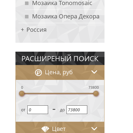
Мозаика Tonomosaic
Мозаика Опера Декора
Россия
РАСШИРЕНЫЙ ПОИСК
Цена, руб
0
73800
-
oт
до
Цвет