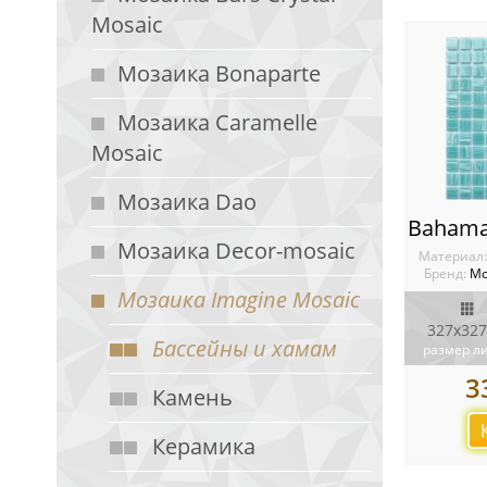
Mosaic
Мозаика Bonaparte
Мозаика Caramelle
Mosaic
Мозаика Dao
Мозаика Decor-mosaic
Материал
Бренд:
Мо
Мозаика Imagine Mosaic
327х327
Бассейны и хамам
размер л
3
Камень
Керамика