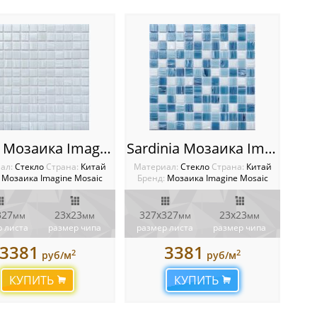
Arctic Мозаика Imagine
Sardinia Мозаика Imagine
ал:
Стекло
Cтрана:
Китай
Материал:
Стекло
Cтрана:
Китай
Мозаика Imagine Mosaic
Бренд:
Мозаика Imagine Mosaic
327
23x23
327x327
23x23
мм
мм
мм
мм
 листа
размер чипа
размер листа
размер чипа
3381
3381
2
2
руб/м
руб/м
КУПИТЬ
КУПИТЬ