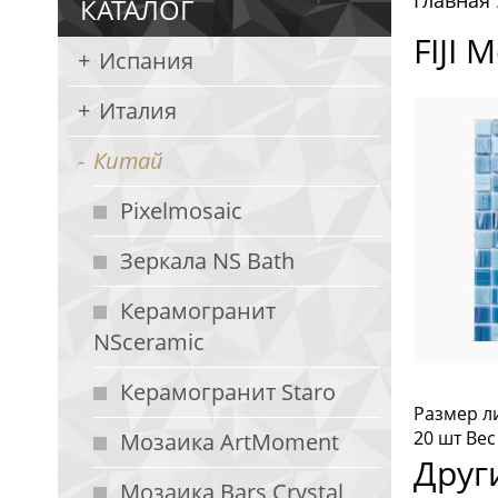
Главная
КАТАЛОГ
FIJI 
Испания
Италия
Китай
Pixelmosaic
Зеркала NS Bath
Керамогранит
NSceramic
Керамогранит Staro
Размер ли
20 шт Вес
Мозаика ArtMoment
Друг
Мозаика Bars Crystal