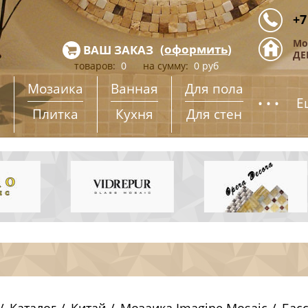
+7
Мо
(
оформить
)
ВАШ ЗАКАЗ
ДЕ
товаров:
0
на сумму:
0
руб
Мозаика
Ванная
Для пола
...
Е
Плитка
Кухня
Для стен