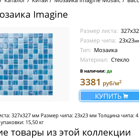
Каталог
Китай
Мозаика Imagine Mosaic
Бас
Мозаика Imagine
Размер листа:
327x3
Размер чипа:
23x23
м
Тип:
Мозаика
Материал:
Стекло
В наличии:
да
3381
2
руб/м
КУПИТЬ
ста: 327х327 мм Размер чипа: 23х23 мм Толщина чипа: 4
 упаковки: 15,50 кг
ие товары из этой коллекции