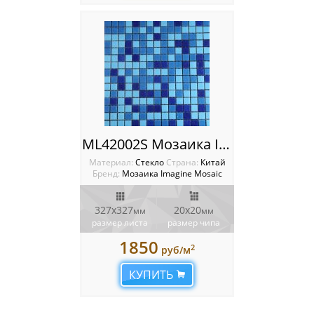
ML42002S Мозаика Imagine
Материал:
Стекло
Cтрана:
Китай
Бренд:
Мозаика Imagine Mosaic
327х327
20х20
мм
мм
размер листа
размер чипа
1850
2
руб/м
КУПИТЬ