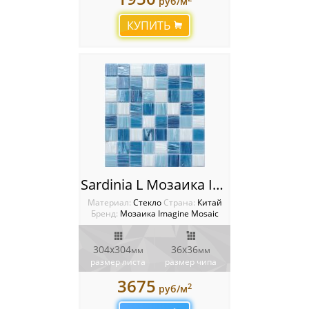
руб/м
КУПИТЬ
Sardinia L Мозаика Imagine
Материал:
Стекло
Cтрана:
Китай
Бренд:
Мозаика Imagine Mosaic
304х304
36х36
мм
мм
размер листа
размер чипа
3675
2
руб/м