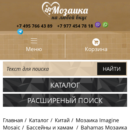
+7 495 766 43 89
+7 977 454 78 18
Меню
Корзина
КАТАЛОГ
Испания
РАСШИРЕНЫЙ ПОИСК
Италия
Главная
Каталог
Китай
Мозаика Imagine
Китай
Mosaic
Бассейны и хамам
Bahamas Мозаика