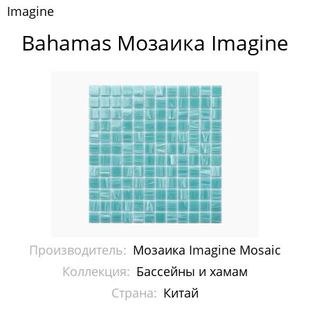
Imagine
Pixelmosaic
Bahamas Мозаика Imagine
Зеркала NS Bath
Керамогранит NSceramic
Керамогранит Staro
Мозаика ArtMoment
Мозаика Bars Crystal Mosaic
Мозаика Bonaparte
Мозаика Caramelle Mosaic
Производитель:
Мозаика Imagine Mosaic
Мозаика Dao
Коллекция:
Бассейны и хамам
Страна:
Китай
Мозаика Decor-mosaic