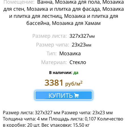
Помещение:
Ванна, Мозаика для пола, Мозаика
Мозаика Imagine Mosaic
для стен, Мозаика и плитка для фасада, Мозаика
и плитка для лестниц, Мозаика и плитка для
Бассейны и хамам
бассейна, Мозаика для Хамам
Камень
Размер листа:
327х327
мм
Размер чипа:
23х23
Керамика
мм
Тип:
Мозаика
Миксы
Материал:
Стекло
Стекло
В наличии:
да
3381
2
руб/м
Мозаика Irida
КУПИТЬ
Мозаика Keramograd
Мозаика Mir Mosaic
Размер листа: 327х327 мм Размер чипа: 23х23 мм
Толщина чипа: 4 мм Площадь листа: 0,107 Количество
Мозаика NSmosaic
в коробке: 20 шт. Вес упаковки: 15,50 кг