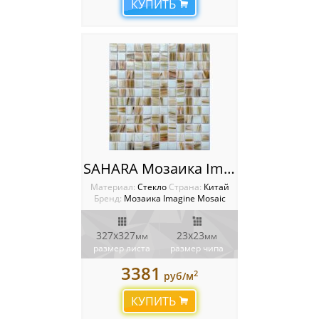
КУПИТЬ
SAHARA Мозаика Imagine
Материал:
Стекло
Cтрана:
Китай
Бренд:
Мозаика Imagine Mosaic
327x327
23x23
мм
мм
размер листа
размер чипа
3381
2
руб/м
КУПИТЬ