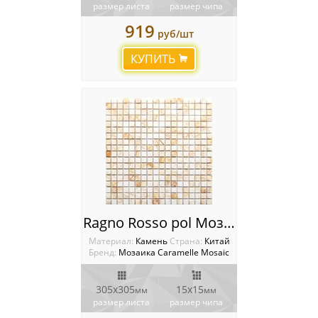
размер листа
размер чипа
919
руб/шт
КУПИТЬ
Ragno Rosso pol Мозаика Caramelle mosaic Pietrine
Материал:
Камень
Cтрана:
Китай
Бренд:
Мозаика Caramelle Mosaic
305х305
15x15
мм
мм
размер листа
размер чипа