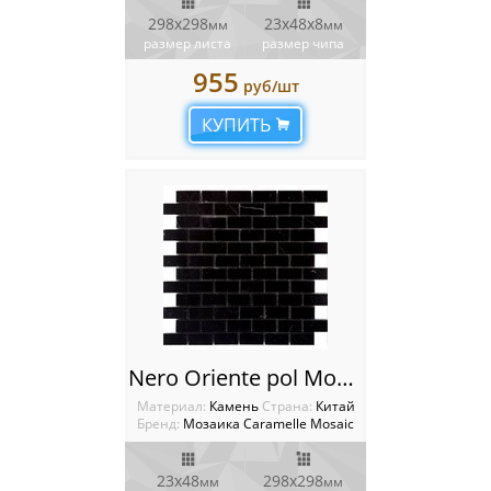
298х298
23x48x8
мм
мм
Россия
размер листа
размер чипа
955
руб/шт
КУПИТЬ
Nero Oriente pol Мозаика Caramelle mosaica мрамор
Материал:
Камень
Cтрана:
Китай
Бренд:
Мозаика Caramelle Mosaic
23x48
298х298
мм
мм