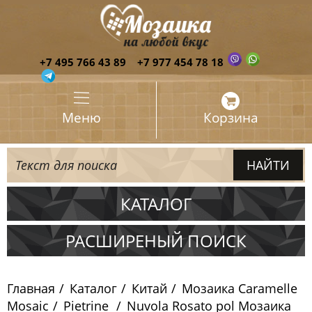
+7 495 766 43 89
+7 977 454 78 18
Меню
Корзина
КАТАЛОГ
Испания
РАСШИРЕНЫЙ ПОИСК
Италия
Главная
Каталог
Китай
Мозаика Caramelle
Китай
Mosaic
Pietrine
Nuvola Rosato pol Мозаика