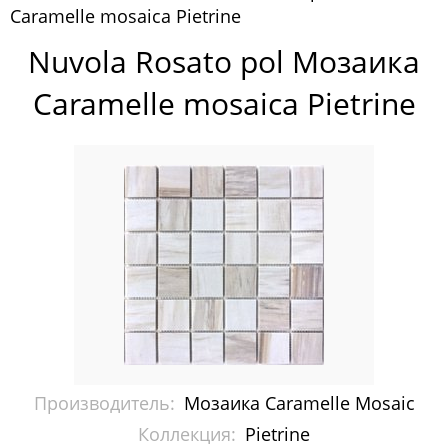
Caramelle mosaica Pietrine
Pixelmosaic
Nuvola Rosato pol Мозаика
Зеркала NS Bath
Caramelle mosaica Pietrine
Керамогранит NSceramic
Керамогранит Staro
Мозаика ArtMoment
Мозаика Bars Crystal Mosaic
Мозаика Bonaparte
Мозаика Caramelle Mosaic
Acquarelle Мозаика
Производитель:
Мозаика Caramelle Mosaic
Alchimia
Коллекция:
Pietrine