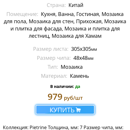
Страна:
Китай
Arlecchino Мозаика
Помещение:
Кухня, Ванна, Гостиная, Мозаика
Art Stone
для пола, Мозаика для стен, Прихожая, Мозаика
и плитка для фасада, Мозаика и плитка для
Candylike
лестниц, Мозаика для Хамам
Impressioni мозаика
Размер листа:
305x305
мм
Размер чипа:
48x48
мм
L UNIVERSO
Тип:
Мозаика
Monalisa Thin Marble
Материал:
Камень
Naturelle мозаика
В наличии:
да
979
руб/шт
Pietrine
КУПИТЬ
Pietrine Hexagonal
Sabbia
Коллекция: Pietrine Толщина, мм: 7 Размер чипа, мм: