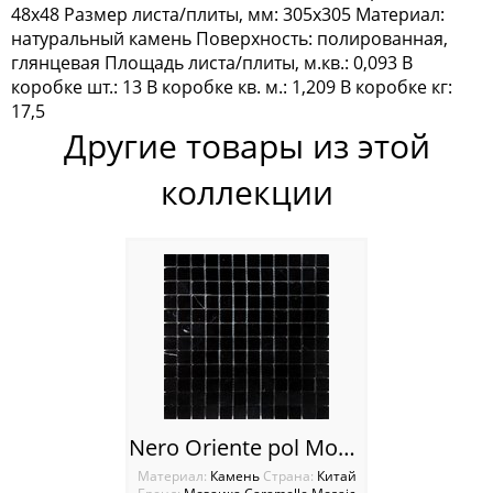
48x48 Размер листа/плиты, мм: 305x305 Материал:
Silk Way
натуральный камень Поверхность: полированная,
глянцевая Площадь листа/плиты, м.кв.: 0,093 В
Керамогранит Marble
коробке шт.: 13 В коробке кв. м.: 1,209 В коробке кг:
17,5
Керамогранит Marble Porcelian
Другие товары из этой
Керамогранит Rosewood
коллекции
Керамогранит Venezia
Мозаика Antichita Classica
Мозаика La passion
Мозаика Dao
Мозаика Decor-mosaic
Nero Oriente pol Мозаика Caramelle mosaica мрамор
Мозаика Imagine Mosaic
Материал:
Камень
Cтрана:
Китай