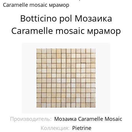
Caramelle mosaic мрамор
Pixelmosaic
Botticino pol Мозаика
Зеркала NS Bath
Caramelle mosaic мрамор
Керамогранит NSceramic
Керамогранит Staro
Мозаика ArtMoment
Мозаика Bars Crystal Mosaic
Мозаика Bonaparte
Мозаика Caramelle Mosaic
Acquarelle Мозаика
Производитель:
Мозаика Caramelle Mosaic
Alchimia
Коллекция:
Pietrine