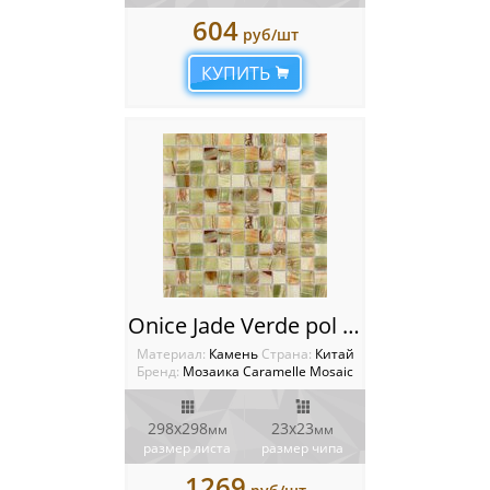
604
Россия
руб/шт
КУПИТЬ
Onice Jade Verde pol Мозаика Caramelle mosaic Pietrine
Материал:
Камень
Cтрана:
Китай
Бренд:
Мозаика Caramelle Mosaic
298x298
23x23
мм
мм
размер листа
размер чипа
1269