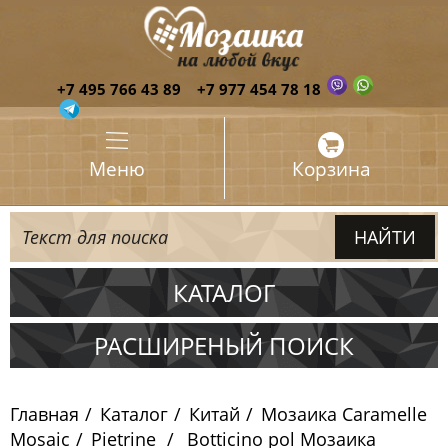
+7 495 766 43 89
+7 977 454 78 18
Меню
Корзина
КАТАЛОГ
Испания
РАСШИРЕНЫЙ ПОИСК
Италия
Главная
Каталог
Китай
Мозаика Caramelle
Китай
Mosaic
Pietrine
Botticino pol Мозаика