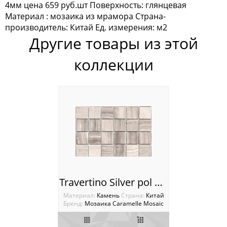
4мм цена 659 руб.шт Поверхность: глянцевая
Silk Way
Материал : мозаика из мрамора Страна-
производитель: Китай Ед. измерения: м2
Керамогранит Marble
Другие товары из этой
Керамогранит Marble Porcelian
коллекции
Керамогранит Rosewood
Керамогранит Venezia
Мозаика Antichita Classica
Мозаика La passion
Мозаика Dao
Travertino Silver pol Мозаика Caramelle mosaica Pietrine
Мозаика Decor-mosaic
Материал:
Камень
Cтрана:
Китай
Бренд:
Мозаика Caramelle Mosaic
Мозаика Imagine Mosaic