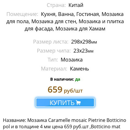
Страна:
Китай
Arlecchino Мозаика
Помещение:
Кухня, Ванна, Гостиная, Мозаика
Art Stone
для пола, Мозаика для стен, Мозаика и плитка
для фасада, Мозаика для Хамам
Candylike
Размер листа:
298х298
мм
Impressioni мозаика
Размер чипа:
23x23
мм
Тип:
Мозаика
L UNIVERSO
Материал:
Камень
Monalisa Thin Marble
В наличии:
да
Naturelle мозаика
659
руб/шт
Pietrine
КУПИТЬ
Pietrine Hexagonal
Название: Мозаика Caramelle mosaic Pietrine Botticino
Sabbia
pol и в толщине 4 мм цена 659 руб.шт ,Botticino mat