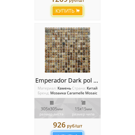
руб/шт
КУПИТЬ
Emperador Dark pol Мозаика Caramelle mosaic Pietrine
Материал:
Камень
Cтрана:
Китай
Бренд:
Мозаика Caramelle Mosaic
305х305
15x15
мм
мм
размер листа
размер чипа
926
руб/шт