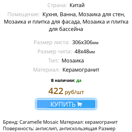
Страна:
Китай
Arlecchino Мозаика
Помещение:
Кухня, Ванна, Мозаика для стен,
Art Stone
Мозаика и плитка для фасада, Мозаика и плитка
для бассейна
Candylike
Размер листа:
306х306
мм
Impressioni мозаика
Размер чипа:
48х48
мм
Тип:
Мозаика
L UNIVERSO
Материал:
Керамогранит
Monalisa Thin Marble
В наличии:
да
Naturelle мозаика
422
руб/шт
Pietrine
КУПИТЬ
Pietrine Hexagonal
Бренд: Caramelle Mosaic Материал: керамогранит
Sabbia
Поверхность: антислип, антискользящая Размер