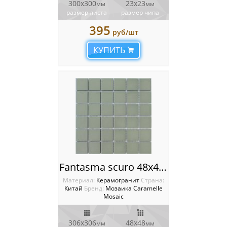
300x300
23x23
мм
мм
размер листа
размер чипа
Россия
395
руб/шт
КУПИТЬ
Fantasma scuro 48х48х6 Caramelle mosaic L’Universo
Материал:
Керамогранит
Cтрана:
Китай
Бренд:
Мозаика Caramelle
Mosaic
306х306
48х48
мм
мм