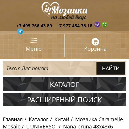
+7 495 766 43 89
+7 977 454 78 18
Меню
Корзина
КАТАЛОГ
Испания
РАСШИРЕНЫЙ ПОИСК
Италия
Главная
Каталог
Китай
Мозаика Caramelle
Китай
Mosaic
L UNIVERSO
Nana bruna 48х48х6