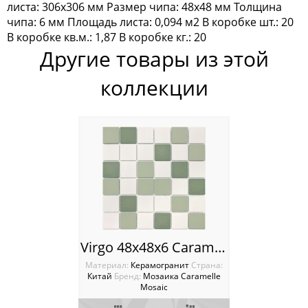
листа: 306х306 мм Размер чипа: 48х48 мм Толщина
Silk Way
чипа: 6 мм Площадь листа: 0,094 м2 В коробке шт.: 20
В коробке кв.м.: 1,87 В коробке кг.: 20
Керамогранит Marble
Другие товары из этой
Керамогранит Marble Porcelian
коллекции
Керамогранит Rosewood
Керамогранит Venezia
Мозаика Antichita Classica
Мозаика La passion
Мозаика Dao
Virgo 48х48х6 Caramelle mosaic L’Universo
Мозаика Decor-mosaic
Материал:
Керамогранит
Cтрана:
Китай
Бренд:
Мозаика Caramelle
Mosaic
Мозаика Imagine Mosaic