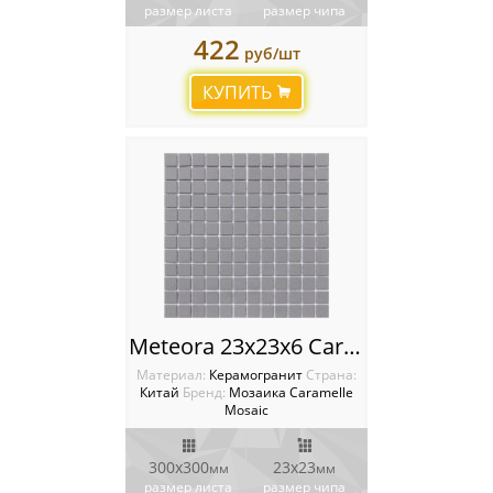
размер листа
размер чипа
422
руб/шт
КУПИТЬ
Meteora 23х23х6 Caramelle mosaic L’Universo
Материал:
Керамогранит
Cтрана:
Китай
Бренд:
Мозаика Caramelle
Mosaic
300x300
23x23
мм
мм
размер листа
размер чипа