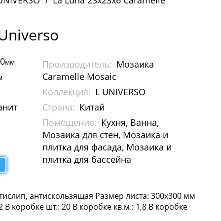
UNIVERSO
La Luna 23х23х6 Caramelle
Universo
00
мм
Производитель:
Мозаика
Caramelle Mosaic
м
Коллекция:
L UNIVERSO
анит
Страна:
Китай
Помещение:
Кухня, Ванна,
Мозаика для стен, Мозаика и
плитка для фасада, Мозаика и
плитка для бассейна
тислип, антискользящая Размер листа: 300х300 мм
В коробке шт.: 20 В коробке кв.м.: 1,8 В коробке