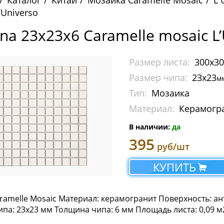
Каталог
Китай
Мозаика Caramelle Mosaic
L 
’Universo
na 23х23х6 Caramelle mosaic L’
Размер листа:
300x3
Размер чипа:
23x23
м
Тип:
Мозаика
Материал:
Керамогр
В наличии:
да
395
руб/шт
КУПИТЬ
ramelle Mosaic Материал: керамогранит Поверхность: ан
па: 23х23 мм Толщина чипа: 6 мм Площадь листа: 0,09 м2 