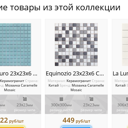
ие товары из этой коллекции
Cielo scuro 23х23х6 Caramelle mosaic L’Universo
Equinozio 23х23х6 Caramelle mosaic L’Universo
Керамогранит
Cтрана:
Материал:
Керамогранит
Cтрана:
Матери
нд:
Мозаика Caramelle
Китай
Бренд:
Мозаика Caramelle
Китай
Mosaic
Mosaic
23x23
300x300
23x23
306х
мм
мм
мм
мм
иста
размер чипа
размер листа
размер чипа
размер
22
449
руб/шт
руб/шт