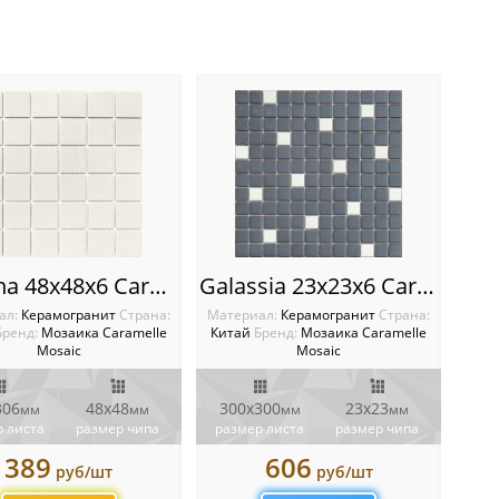
La Luna 48х48х6 Caramelle mosaic L’Universo
Galassia 23х23х6 Caramelle mosaic L’Universo
ал:
Керамогранит
Cтрана:
Материал:
Керамогранит
Cтрана:
Бренд:
Мозаика Caramelle
Китай
Бренд:
Мозаика Caramelle
Mosaic
Mosaic
306
48х48
300x300
23x23
мм
мм
мм
мм
 листа
размер чипа
размер листа
размер чипа
389
606
руб/шт
руб/шт