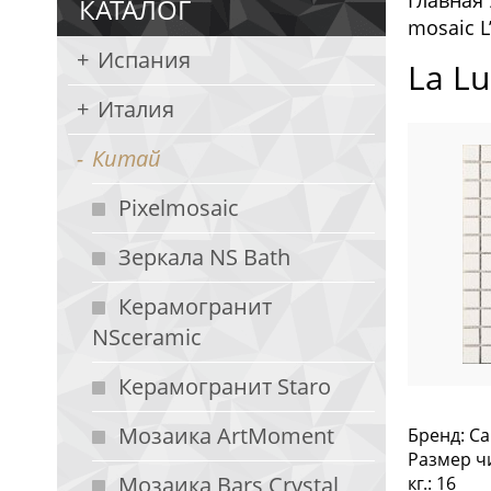
Главная
КАТАЛОГ
mosaic L
Испания
La Lu
Италия
Китай
Pixelmosaic
Зеркала NS Bath
Керамогранит
NSceramic
Керамогранит Staro
Мозаика ArtMoment
Бренд: Ca
Размер чи
Мозаика Bars Crystal
кг.: 16