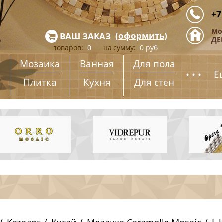
+7
Мо
(
оформить
)
ВАШ ЗАКАЗ
ДЕ
товаров:
0
на сумму:
0
руб
Мозаика
Ванная
Для пола
...
Е
Плитка
Кухня
Для стен