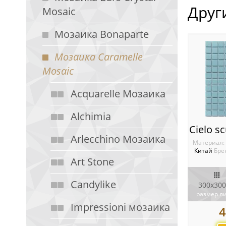
Друг
Mosaic
Мозаика Bonaparte
Мозаика Caramelle
Mosaic
Acquarelle Мозаика
Alchimia
Arlecchino Мозаика
Материал:
Китай
Бре
Art Stone
Candylike
300x300
размер л
Impressioni мозаика
4