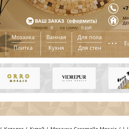
+7
Мо
(
оформить
)
ВАШ ЗАКАЗ
ДЕ
товаров:
0
на сумму:
0
руб
Мозаика
Ванная
Для пола
...
Е
Плитка
Кухня
Для стен