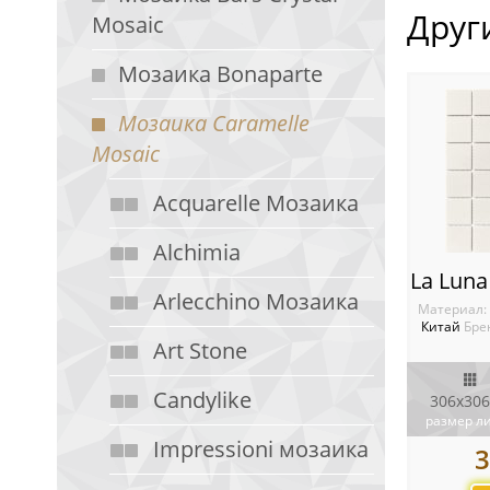
Друг
Mosaic
Мозаика Bonaparte
Мозаика Caramelle
Mosaic
Acquarelle Мозаика
Alchimia
Arlecchino Мозаика
Материал:
Китай
Бре
Art Stone
Candylike
306х306
размер л
Impressioni мозаика
3