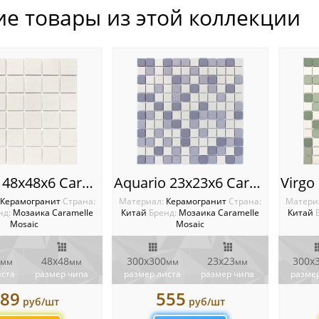
ие товары из этой коллекции
La Luna 48х48х6 Caramelle mosaic L’Universo
Aquario 23х23х6 Caramelle mosaic L’Universo
Керамогранит
Cтрана:
Материал:
Керамогранит
Cтрана:
Матери
нд:
Мозаика Caramelle
Китай
Бренд:
Мозаика Caramelle
Китай
Mosaic
Mosaic
48х48
300x300
23x23
300x
мм
мм
мм
мм
иста
размер чипа
размер листа
размер чипа
размер
89
555
руб/шт
руб/шт