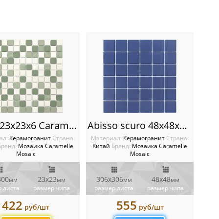
Virgo 23х23х6 Caramelle mosaic L’Universo
Abisso scuro 48х48х6 Caramelle mosaic L’Universo
ал:
Керамогранит
Cтрана:
Материал:
Керамогранит
Cтрана:
Бренд:
Мозаика Caramelle
Китай
Бренд:
Мозаика Caramelle
Mosaic
Mosaic
300
23x23
306х306
48х48
мм
мм
мм
мм
 листа
размер чипа
размер листа
размер чипа
422
555
руб/шт
руб/шт