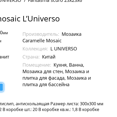
UNIVERSO
Fantasma scuro 23х23х6
osaic L’Universo
00
мм
Производитель:
Мозаика
Caramelle Mosaic
м
Коллекция:
L UNIVERSO
анит
Страна:
Китай
Помещение:
Кухня, Ванна,
Мозаика для стен, Мозаика и
плитка для фасада, Мозаика и
плитка для бассейна
тислип, антискользящая Размер листа: 300х300 мм
В коробке шт.: 20 В коробке кв.м.: 1,8 В коробке