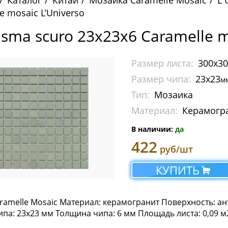
Каталог
Китай
Мозаика Caramelle Mosaic
L 
e mosaic L’Universo
sma scuro 23х23х6 Caramelle m
Размер листа:
300x3
Размер чипа:
23x23
м
Тип:
Мозаика
Материал:
Керамогр
В наличии:
да
422
руб/шт
КУПИТЬ
ramelle Mosaic Материал: керамогранит Поверхность: ан
па: 23х23 мм Толщина чипа: 6 мм Площадь листа: 0,09 м2 