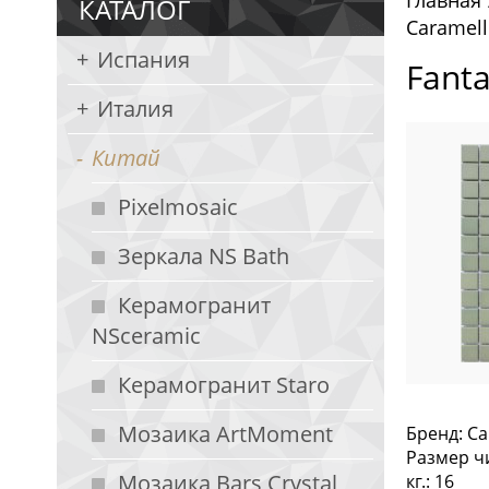
Главная
КАТАЛОГ
Caramell
Испания
Fanta
Италия
Китай
Pixelmosaic
Зеркала NS Bath
Керамогранит
NSceramic
Керамогранит Staro
Мозаика ArtMoment
Бренд: Ca
Размер чи
Мозаика Bars Crystal
кг.: 16