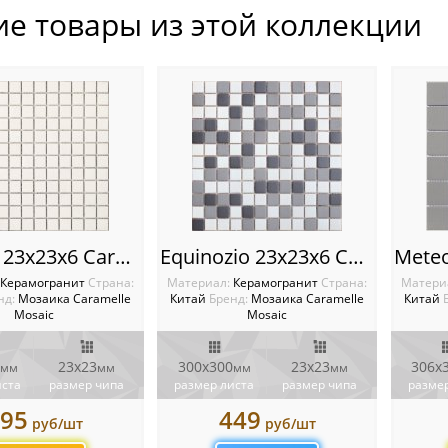
ие товары из этой коллекции
La Luna 23х23х6 Caramelle mosaic L’Universo
Equinozio 23х23х6 Caramelle mosaic L’Universo
Керамогранит
Cтрана:
Материал:
Керамогранит
Cтрана:
Матери
нд:
Мозаика Caramelle
Китай
Бренд:
Мозаика Caramelle
Китай
Mosaic
Mosaic
23x23
300x300
23x23
306х
мм
мм
мм
мм
иста
размер чипа
размер листа
размер чипа
размер
95
449
руб/шт
руб/шт