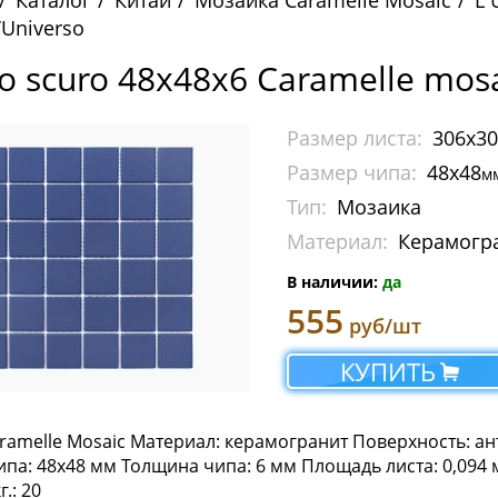
Каталог
Китай
Мозаика Caramelle Mosaic
L 
’Universo
o scuro 48х48х6 Caramelle mosa
Размер листа:
306х3
Размер чипа:
48х48
м
Тип:
Мозаика
Материал:
Керамогр
В наличии:
да
555
руб/шт
КУПИТЬ
ramelle Mosaic Материал: керамогранит Поверхность: ан
па: 48х48 мм Толщина чипа: 6 мм Площадь листа: 0,094 м2 
.: 20