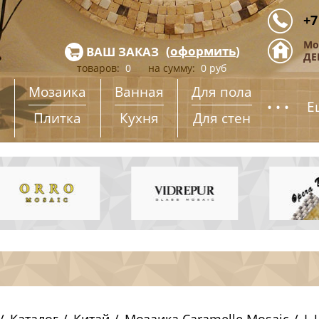
+7
Мо
(
оформить
)
ВАШ ЗАКАЗ
ДЕ
товаров:
0
на сумму:
0
руб
Мозаика
Ванная
Для пола
...
Е
Плитка
Кухня
Для стен