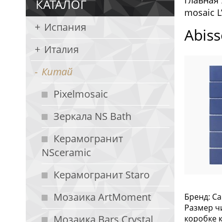
Главная
КАТАЛОГ
mosaic L
Испания
Abiss
Италия
Китай
Pixelmosaic
Зеркала NS Bath
Керамогранит
NSceramic
Керамогранит Staro
Мозаика ArtMoment
Бренд: Ca
Размер чи
Мозаика Bars Crystal
коробке кг