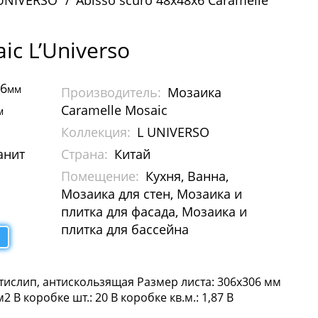
UNIVERSO
Abisso scuro 48х48х6 Caramelle
ic L’Universo
06
мм
Производитель:
Мозаика
Caramelle Mosaic
м
Коллекция:
L UNIVERSO
анит
Страна:
Китай
Помещение:
Кухня, Ванна,
Мозаика для стен, Мозаика и
плитка для фасада, Мозаика и
плитка для бассейна
тислип, антискользящая Размер листа: 306х306 мм
В коробке шт.: 20 В коробке кв.м.: 1,87 В