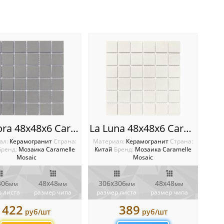
Meteora 48х48х6 Caramelle mosaic L’Universo
La Luna 48х48х6 Caramelle mosaic L’Universo
ал:
Керамогранит
Cтрана:
Материал:
Керамогранит
Cтрана:
Бренд:
Мозаика Caramelle
Китай
Бренд:
Мозаика Caramelle
Mosaic
Mosaic
306
48х48
306х306
48х48
мм
мм
мм
мм
 листа
размер чипа
размер листа
размер чипа
422
389
руб/шт
руб/шт