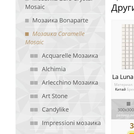
Друг
Mosaic
Мозаика Bonaparte
Мозаика Caramelle
Mosaic
Acquarelle Мозаика
Alchimia
Arlecchino Мозаика
Материал:
Китай
Бре
Art Stone
Candylike
300x300
размер л
Impressioni мозаика
3