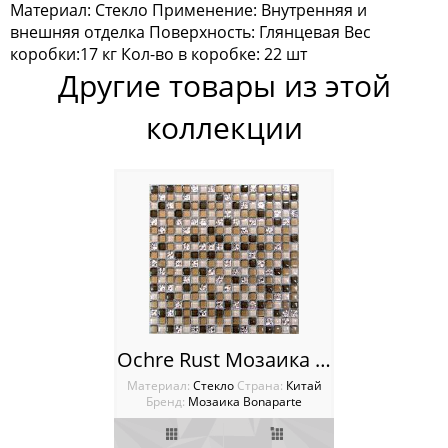
Материал: Стекло Применение: Внутренняя и
Мозаика Keramograd
внешняя отделка Поверхность: Глянцевая Вес
коробки:17 кг Кол-во в коробке: 22 шт
Мозаика Mir Mosaic
Другие товары из этой
Мозаика NSmosaic
коллекции
Мозаика Orro Mosaic
Мозаика Rose Mosaic
Мозаика Sekitei
Мозаика Starmosaic
Мозаика Tonomosaic
Ochre Rust Мозаика Bonaparte
Мозаика Опера Декора
Материал:
Стекло
Cтрана:
Китай
Бренд:
Мозаика Bonaparte
Россия