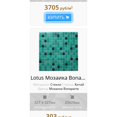
3705
2
руб/м
КУПИТЬ
Lotus Мозаика Bonaparte
Материал:
Стекло
Cтрана:
Китай
Бренд:
Мозаика Bonaparte
327 x 327
20х20
мм
мм
размер листа
размер чипа
303