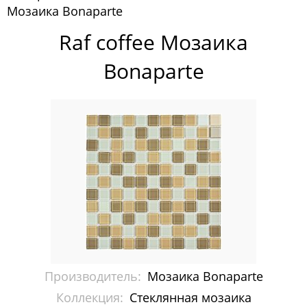
Мозаика Bonaparte
Pixelmosaic
Raf coffee Мозаика
Зеркала NS Bath
Bonaparte
Керамогранит NSceramic
Керамогранит Staro
Мозаика ArtMoment
Мозаика Bars Crystal Mosaic
Мозаика Bonaparte
Каменная мозаика
Керамическая мозаика
Производитель:
Мозаика Bonaparte
Керамогранит
Коллекция:
Стеклянная мозаика