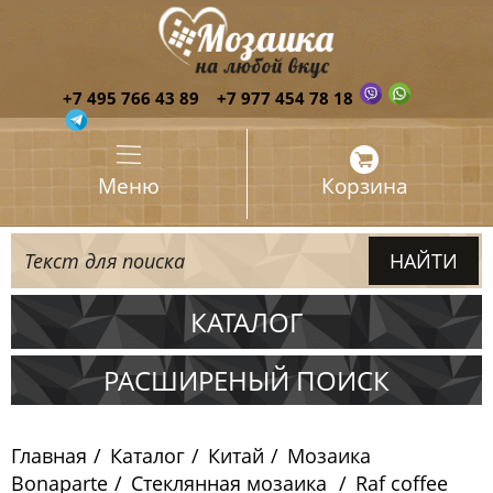
+7 495 766 43 89
+7 977 454 78 18
Меню
Корзина
КАТАЛОГ
Испания
РАСШИРЕНЫЙ ПОИСК
Италия
Главная
Каталог
Китай
Мозаика
Китай
Bonaparte
Стеклянная мозаика
Raf coffee