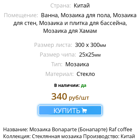
Страна:
Китай
Металлическая мозаика
Помещение:
Ванна, Мозаика для пола, Мозаика
Мозаика стеклянная с камнем
для стен, Мозаика и плитка для бассейна,
Мозаика для Хамам
Панно
Размер листа:
300 x 300
мм
Растяжки из мозаики
Размер чипа:
25x25
мм
Тип:
Мозаика
Стеклянная мозаика
Материал:
Стекло
Мозаика Caramelle Mosaic
В наличии:
да
Мозаика Dao
340
руб/шт
Мозаика Decor-mosaic
КУПИТЬ
Мозаика Imagine Mosaic
Название: Мозаика Bonaparte (Бонапарте) Raf coffee
Мозаика Irida
Коллекция: Стеклянная мозаика Производство: Китай