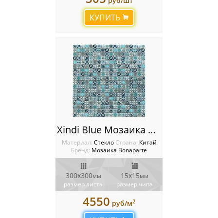
руб/шт
КУПИТЬ
Xindi Blue Мозаика Bonaparte
Материал:
Стекло
Cтрана:
Китай
Бренд:
Мозаика Bonaparte
300х300
15х15
мм
мм
размер листа
размер чипа
4550
2
руб/м