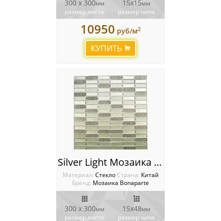
300 x 300
15х15
мм
мм
размер листа
размер чипа
10950
2
руб/м
КУПИТЬ
Silver Light Мозаика Bonaparte
Материал:
Стекло
Cтрана:
Китай
Бренд:
Мозаика Bonaparte
300 x 300
15х48
мм
мм
размер листа
размер чипа