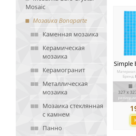
Mosaic
Мозаика Bonaparte
Каменная мозаика
Керамическая
мозаика
Керамогранит
Материал
Бренд:
Металлическая
мозаика
327 x 32
размер л
Мозаика стеклянная
1
с камнем
Панно