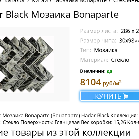
Каталог
Китай
Мозаика Bonaparte
Стеклянн
r Black Мозаика Bonaparte
Размер листа:
286 x 
Размер чипа:
30х98
м
Тип:
Мозаика
Материал:
Стекло
В наличии:
да
8104
2
руб/м
КУПИТЬ
: Мозаика Bonaparte (Бонапарте) Hadar Black Коллекция
 Стекло Поверхность: Глянцевая Вес коробки: 15,26 Кол-
ие товары из этой коллекции