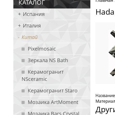
Главная
КАТАЛОГ
Hada
Испания
Италия
Китай
Pixelmosaic
Зеркала NS Bath
Керамогранит
NSceramic
Керамогранит Staro
Название
Материал:
Мозаика ArtMoment
Друг
Мозаика Bars Crystal