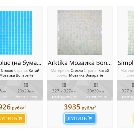
Simple blue (на бумаге) Мозаика Bonaparte
Arktika Мозаика Bonaparte
:
Стекло
Cтрана:
Китай
Материал:
Стекло
Cтрана:
Китай
Матери
Мозаика Bonaparte
Бренд:
Мозаика Bonaparte
Бре
7
20х20
327 x 327
20х20
327 x
мм
мм
мм
мм
иста
размер чипа
размер листа
размер чипа
размер
926
3935
2
2
руб/м
руб/м
КУПИТЬ
КУПИТЬ