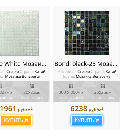
Simple White Мозаика Bonaparte
Bondi black-25 Мозаика Bonaparte
ал:
Стекло
Cтрана:
Китай
Материал:
Стекло
Cтрана:
Китай
нд:
Мозаика Bonaparte
Бренд:
Мозаика Bonaparte
 327
20х20
300 x 300
25х25
мм
мм
мм
мм
 листа
размер чипа
размер листа
размер чипа
1961
6238
2
2
руб/м
руб/м
КУПИТЬ
КУПИТЬ