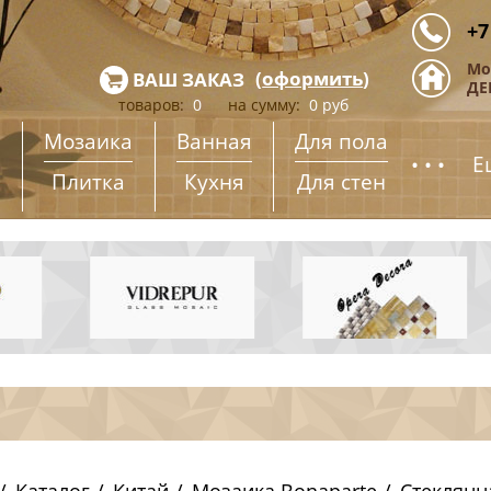
+7
Мо
(
оформить
)
ВАШ ЗАКАЗ
ДЕ
товаров:
0
на сумму:
0
руб
Мозаика
Ванная
Для пола
...
Е
Плитка
Кухня
Для стен