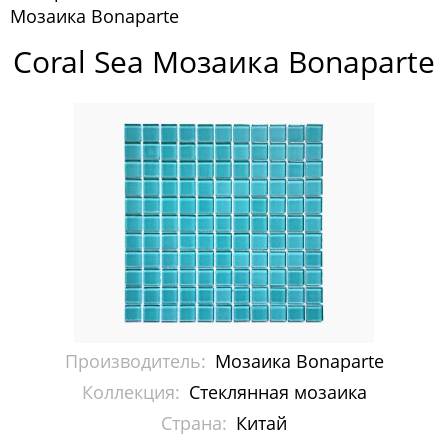
Мозаика Bonaparte
Pixelmosaic
Coral Sea Мозаика Bonaparte
Зеркала NS Bath
Керамогранит NSceramic
Керамогранит Staro
Мозаика ArtMoment
Мозаика Bars Crystal Mosaic
Мозаика Bonaparte
Каменная мозаика
Производитель:
Мозаика Bonaparte
Керамическая мозаика
Коллекция:
Стеклянная мозаика
Страна:
Китай
Керамогранит