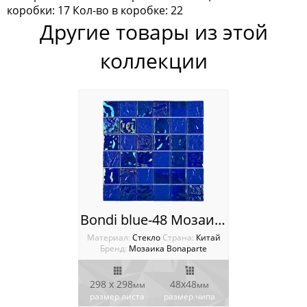
коробки: 17 Кол-во в коробке: 22
Мозаика Keramograd
Другие товары из этой
Мозаика Mir Mosaic
коллекции
Мозаика NSmosaic
Мозаика Orro Mosaic
Мозаика Rose Mosaic
Мозаика Sekitei
Мозаика Starmosaic
Bondi blue-48 Мозаика Bonaparte
Мозаика Tonomosaic
Материал:
Стекло
Cтрана:
Китай
Бренд:
Мозаика Bonaparte
Мозаика Опера Декора
298 x 298
48х48
мм
мм
Россия
размер листа
размер чипа