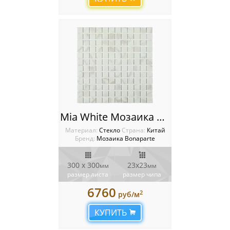
Mia White Мозаика Bonaparte
Материал:
Стекло
Cтрана:
Китай
Бренд:
Мозаика Bonaparte
300 x 300
23х23
мм
мм
размер листа
размер чипа
6760
2
руб/м
КУПИТЬ