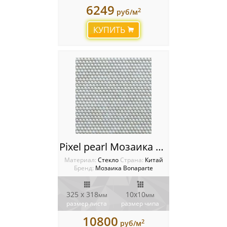
6249
2
руб/м
КУПИТЬ
Pixel pearl Мозаика Bonaparte
Материал:
Стекло
Cтрана:
Китай
Бренд:
Мозаика Bonaparte
325 x 318
10х10
мм
мм
размер листа
размер чипа
10800
2
руб/м