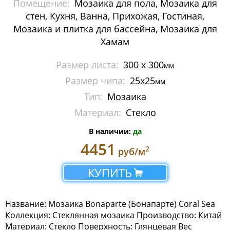
Помещение:
Мозаика для пола, Мозаика для
Металлическая мозаика
стен, Кухня, Ванна, Прихожая, Гостиная,
Мозаика и плитка для бассейна, Мозаика для
Мозаика стеклянная с камнем
Хамам
Панно
Размер листа:
300 x 300
мм
Размер чипа:
25х25
Растяжки из мозаики
мм
Тип:
Мозаика
Стеклянная мозаика
Материал:
Стекло
Мозаика Caramelle Mosaic
В наличии:
да
4451
2
руб/м
Мозаика Dao
КУПИТЬ
Мозаика Decor-mosaic
Мозаика Imagine Mosaic
Название: Мозаика Bonaparte (Бонапарте) Coral Sea
Коллекция: Стеклянная мозаика Производство: Китай
Мозаика Irida
Материал: Стекло Поверхность: Глянцевая Вес