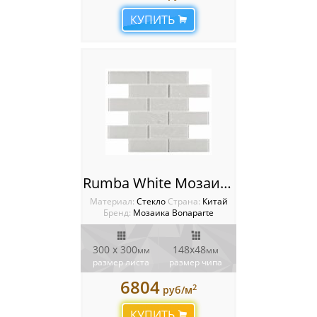
КУПИТЬ
Rumba White Мозаика Bonaparte
Материал:
Стекло
Cтрана:
Китай
Бренд:
Мозаика Bonaparte
300 x 300
148х48
мм
мм
размер листа
размер чипа
6804
2
руб/м
КУПИТЬ