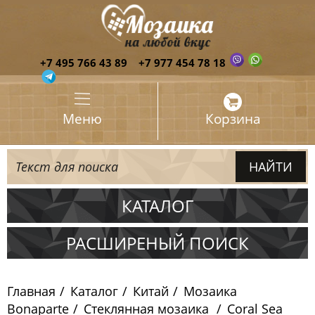
+7 495 766 43 89
+7 977 454 78 18
Меню
Корзина
КАТАЛОГ
Испания
РАСШИРЕНЫЙ ПОИСК
Италия
Главная
Каталог
Китай
Мозаика
Китай
Bonaparte
Стеклянная мозаика
Coral Sea