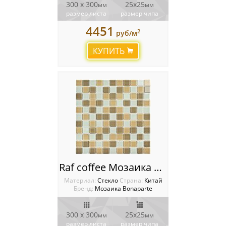
300 x 300
25х25
мм
мм
размер листа
размер чипа
4451
2
руб/м
КУПИТЬ
Raf coffee Мозаика Bonaparte
Материал:
Стекло
Cтрана:
Китай
Бренд:
Мозаика Bonaparte
300 x 300
25x25
мм
мм
размер листа
размер чипа