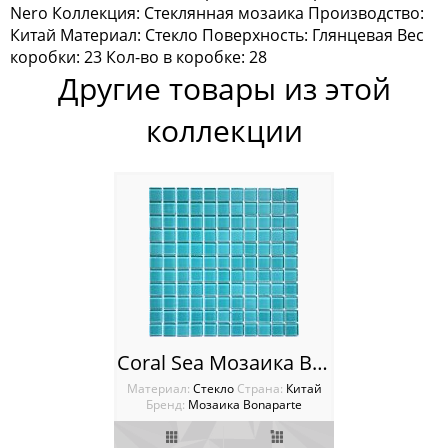
Nero Коллекция: Стеклянная мозаика Производство:
Мозаика Keramograd
Китай Материал: Стекло Поверхность: Глянцевая Вес
коробки: 23 Кол-во в коробке: 28
Мозаика Mir Mosaic
Другие товары из этой
Мозаика NSmosaic
коллекции
Мозаика Orro Mosaic
Мозаика Rose Mosaic
Мозаика Sekitei
Мозаика Starmosaic
Мозаика Tonomosaic
Coral Sea Мозаика Bonaparte
Мозаика Опера Декора
Материал:
Стекло
Cтрана:
Китай
Бренд:
Мозаика Bonaparte
Россия