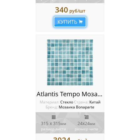
340
руб/шт
КУПИТЬ
Atlantis Tempo Мозаика Bonaparte
Материал:
Стекло
Cтрана:
Китай
Бренд:
Мозаика Bonaparte
315 x 315
24х24
мм
мм
размер листа
размер чипа
3024
2