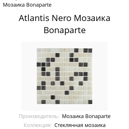
Мозаика Bonaparte
Pixelmosaic
Atlantis Nero Мозаика
Зеркала NS Bath
Bonaparte
Керамогранит NSceramic
Керамогранит Staro
Мозаика ArtMoment
Мозаика Bars Crystal Mosaic
Мозаика Bonaparte
Каменная мозаика
Керамическая мозаика
Производитель:
Мозаика Bonaparte
Керамогранит
Коллекция:
Стеклянная мозаика