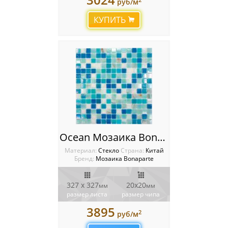
руб/м
КУПИТЬ
Ocean Мозаика Bonaparte
Материал:
Стекло
Cтрана:
Китай
Бренд:
Мозаика Bonaparte
327 x 327
20х20
мм
мм
размер листа
размер чипа
3895
2
руб/м