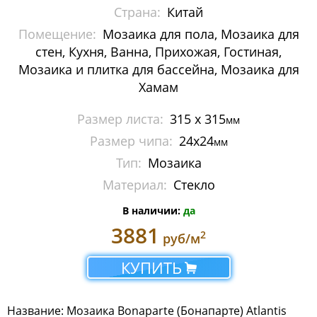
Страна:
Китай
Металлическая мозаика
Помещение:
Мозаика для пола, Мозаика для
Мозаика стеклянная с камнем
стен, Кухня, Ванна, Прихожая, Гостиная,
Мозаика и плитка для бассейна, Мозаика для
Панно
Хамам
Растяжки из мозаики
Размер листа:
315 x 315
мм
Размер чипа:
24х24
мм
Стеклянная мозаика
Тип:
Мозаика
Мозаика Caramelle Mosaic
Материал:
Стекло
Мозаика Dao
В наличии:
да
3881
2
руб/м
Мозаика Decor-mosaic
КУПИТЬ
Мозаика Imagine Mosaic
Мозаика Irida
Название: Мозаика Bonaparte (Бонапарте) Atlantis