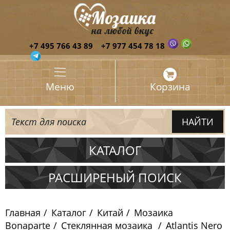
+7 495 766 43 89
+7 977 454 78 18
Меню
Корзина
КАТАЛОГ
Испания
РАСШИРЕНЫЙ ПОИСК
Италия
Главная
Каталог
Китай
Мозаика
Китай
Bonaparte
Стеклянная мозаика
Atlantis Nero