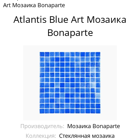
Art Мозаика Bonaparte
Pixelmosaic
Atlantis Blue Art Мозаика
Зеркала NS Bath
Bonaparte
Керамогранит NSceramic
Керамогранит Staro
Мозаика ArtMoment
Мозаика Bars Crystal Mosaic
Мозаика Bonaparte
Каменная мозаика
Керамическая мозаика
Производитель:
Мозаика Bonaparte
Керамогранит
Коллекция:
Стеклянная мозаика