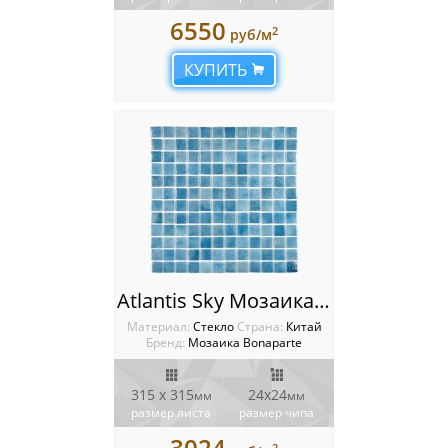
6550
2
руб/м
КУПИТЬ
Atlantis Sky Мозаика Bonaparte
Материал:
Стекло
Cтрана:
Китай
Бренд:
Мозаика Bonaparte
315 x 315
24х24
мм
мм
размер листа
размер чипа
3024
2