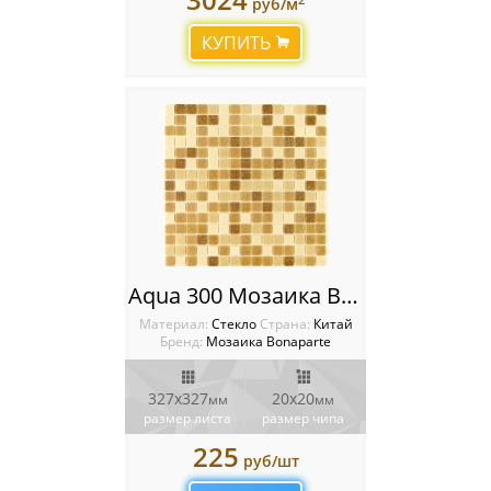
руб/м
КУПИТЬ
Aqua 300 Мозаика Bonaparte бумага
Материал:
Стекло
Cтрана:
Китай
Бренд:
Мозаика Bonaparte
327х327
20х20
мм
мм
размер листа
размер чипа
225
руб/шт