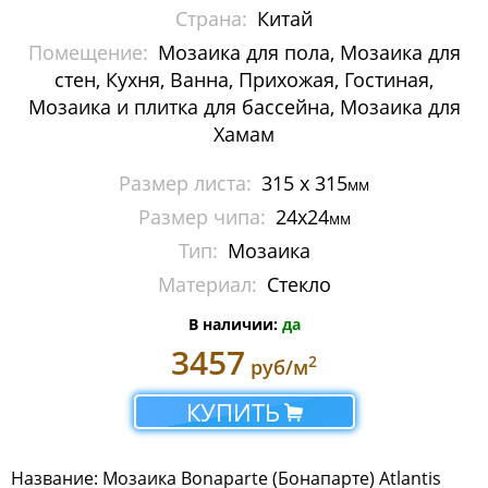
Страна:
Китай
Металлическая мозаика
Помещение:
Мозаика для пола, Мозаика для
Мозаика стеклянная с камнем
стен, Кухня, Ванна, Прихожая, Гостиная,
Мозаика и плитка для бассейна, Мозаика для
Панно
Хамам
Растяжки из мозаики
Размер листа:
315 x 315
мм
Размер чипа:
24х24
мм
Стеклянная мозаика
Тип:
Мозаика
Мозаика Caramelle Mosaic
Материал:
Стекло
Мозаика Dao
В наличии:
да
3457
2
руб/м
Мозаика Decor-mosaic
КУПИТЬ
Мозаика Imagine Mosaic
Мозаика Irida
Название: Мозаика Bonaparte (Бонапарте) Atlantis