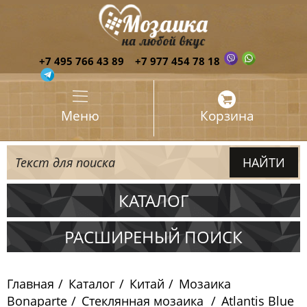
+7 495 766 43 89
+7 977 454 78 18
Меню
Корзина
КАТАЛОГ
Испания
РАСШИРЕНЫЙ ПОИСК
Италия
Главная
Каталог
Китай
Мозаика
Китай
Bonaparte
Стеклянная мозаика
Atlantis Blue