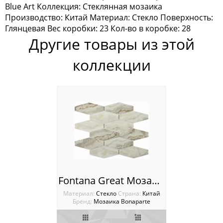
Blue Art Коллекция: Стеклянная мозаика
Мозаика Keramograd
Производство: Китай Материал: Стекло Поверхность:
Глянцевая Вес коробки: 23 Кол-во в коробке: 28
Мозаика Mir Mosaic
Другие товары из этой
Мозаика NSmosaic
коллекции
Мозаика Orro Mosaic
Мозаика Rose Mosaic
Мозаика Sekitei
Мозаика Starmosaic
Мозаика Tonomosaic
Fontana Great Мозаика Bonaparte
Мозаика Опера Декора
Материал:
Стекло
Cтрана:
Китай
Бренд:
Мозаика Bonaparte
Россия