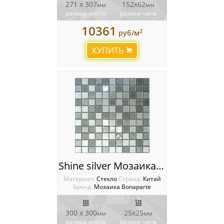
271 x 307
152х62
мм
мм
размер листа
размер чипа
10361
2
руб/м
КУПИТЬ
Shine silver Мозаика Bonaparte
Материал:
Стекло
Cтрана:
Китай
Бренд:
Мозаика Bonaparte
300 x 300
25х25
мм
мм
размер листа
размер чипа