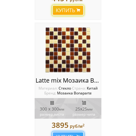
КУПИТЬ
Latte mix Мозаика Bonaparte
Материал:
Стекло
Cтрана:
Китай
Бренд:
Мозаика Bonaparte
300 x 300
25х25
мм
мм
размер листа
размер чипа
3895
2
руб/м