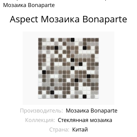
Мозаика Bonaparte
Pixelmosaic
Aspect Мозаика Bonaparte
Зеркала NS Bath
Керамогранит NSceramic
Керамогранит Staro
Мозаика ArtMoment
Мозаика Bars Crystal Mosaic
Мозаика Bonaparte
Каменная мозаика
Производитель:
Мозаика Bonaparte
Керамическая мозаика
Коллекция:
Стеклянная мозаика
Страна:
Китай
Керамогранит