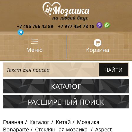
+7 495 766 43 89
+7 977 454 78 18
Меню
Корзина
КАТАЛОГ
Испания
РАСШИРЕНЫЙ ПОИСК
Италия
Главная
Каталог
Китай
Мозаика
Китай
Bonaparte
Стеклянная мозаика
Aspect