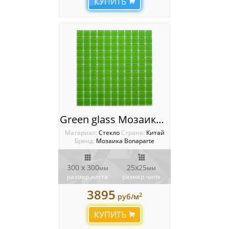
КУПИТЬ
Green glass Мозаика Bonaparte
Материал:
Стекло
Cтрана:
Китай
Бренд:
Мозаика Bonaparte
300 x 300
25х25
мм
мм
размер листа
размер чипа
3895
2
руб/м
КУПИТЬ