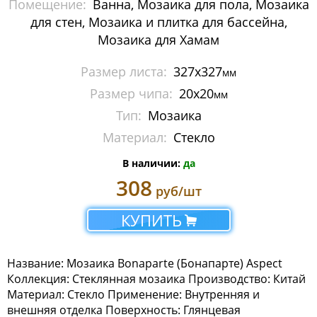
Помещение:
Ванна, Мозаика для пола, Мозаика
Металлическая мозаика
для стен, Мозаика и плитка для бассейна,
Мозаика для Хамам
Мозаика стеклянная с камнем
Размер листа:
327x327
мм
Панно
Размер чипа:
20x20
мм
Растяжки из мозаики
Тип:
Мозаика
Материал:
Стекло
Стеклянная мозаика
В наличии:
да
Мозаика Caramelle Mosaic
308
руб/шт
Мозаика Dao
КУПИТЬ
Мозаика Decor-mosaic
Название: Мозаика Bonaparte (Бонапарте) Aspect
Мозаика Imagine Mosaic
Коллекция: Стеклянная мозаика Производство: Китай
Материал: Стекло Применение: Внутренняя и
Мозаика Irida
внешняя отделка Поверхность: Глянцевая