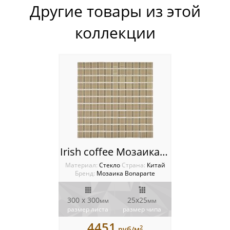
Другие товары из этой
Мозаика Keramograd
коллекции
Мозаика Mir Mosaic
Мозаика NSmosaic
Мозаика Orro Mosaic
Мозаика Rose Mosaic
Мозаика Sekitei
Irish coffee Мозаика Bonaparte
Мозаика Starmosaic
Материал:
Стекло
Cтрана:
Китай
Бренд:
Мозаика Bonaparte
Мозаика Tonomosaic
Мозаика Опера Декора
300 x 300
25х25
мм
мм
размер листа
размер чипа
Россия
4451
2
руб/м