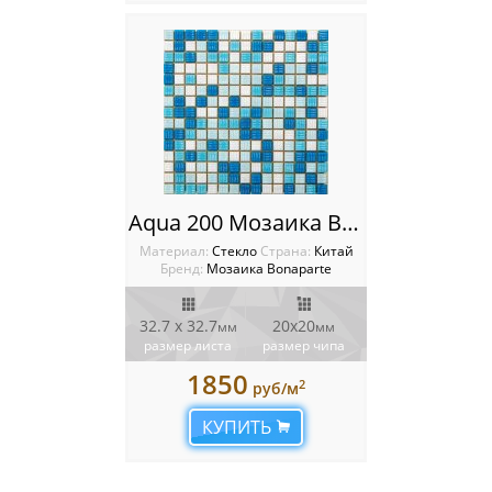
Aqua 200 Мозаика Bonaparte
Материал:
Стекло
Cтрана:
Китай
Бренд:
Мозаика Bonaparte
32.7 x 32.7
20х20
мм
мм
размер листа
размер чипа
1850
2
руб/м
КУПИТЬ