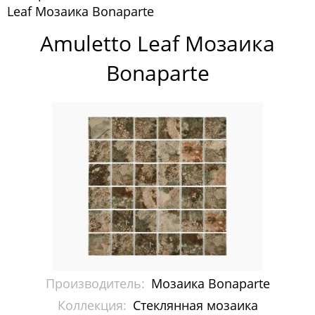
Leaf Мозаика Bonaparte
Pixelmosaic
Amuletto Leaf Мозаика
Зеркала NS Bath
Bonaparte
Керамогранит NSceramic
Керамогранит Staro
Мозаика ArtMoment
Мозаика Bars Crystal Mosaic
Мозаика Bonaparte
Каменная мозаика
Керамическая мозаика
Производитель:
Мозаика Bonaparte
Керамогранит
Коллекция:
Стеклянная мозаика