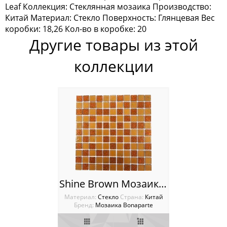
Leaf Коллекция: Стеклянная мозаика Производство:
Мозаика Keramograd
Китай Материал: Стекло Поверхность: Глянцевая Вес
коробки: 18,26 Кол-во в коробке: 20
Мозаика Mir Mosaic
Другие товары из этой
Мозаика NSmosaic
коллекции
Мозаика Orro Mosaic
Мозаика Rose Mosaic
Мозаика Sekitei
Мозаика Starmosaic
Мозаика Tonomosaic
Shine Brown Мозаика Bonaparte
Мозаика Опера Декора
Материал:
Стекло
Cтрана:
Китай
Бренд:
Мозаика Bonaparte
Россия