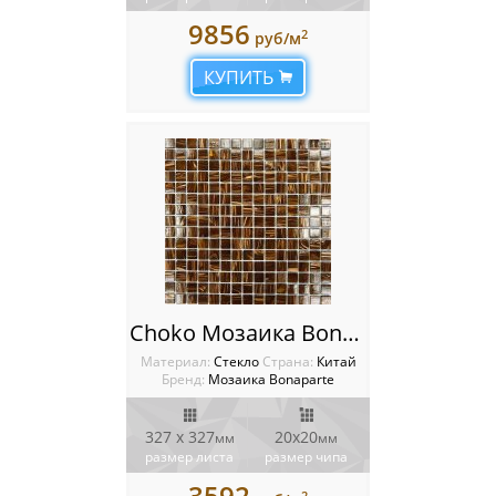
9856
2
руб/м
КУПИТЬ
Choko Мозаика Bonaparte
Материал:
Стекло
Cтрана:
Китай
Бренд:
Мозаика Bonaparte
327 x 327
20х20
мм
мм
размер листа
размер чипа
3592
2