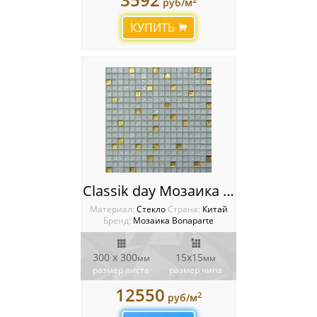
руб/м
КУПИТЬ
Classik day Мозаика Bonaparte
Материал:
Стекло
Cтрана:
Китай
Бренд:
Мозаика Bonaparte
300 x 300
15х15
мм
мм
размер листа
размер чипа
12550
2
руб/м