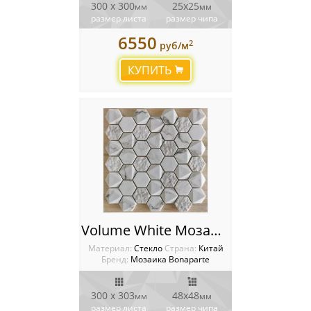
300 x 300
25х25
мм
мм
размер листа
размер чипа
6550
2
руб/м
КУПИТЬ
Volume White Мозаика Bonaparte
Материал:
Стекло
Cтрана:
Китай
Бренд:
Мозаика Bonaparte
300 x 303
48х48
мм
мм
размер листа
размер чипа