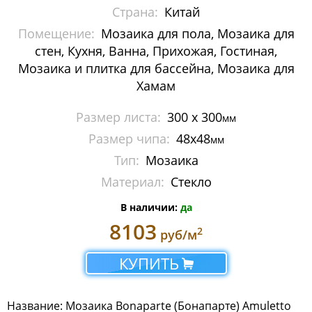
Страна:
Китай
Металлическая мозаика
Помещение:
Мозаика для пола, Мозаика для
Мозаика стеклянная с камнем
стен, Кухня, Ванна, Прихожая, Гостиная,
Мозаика и плитка для бассейна, Мозаика для
Панно
Хамам
Растяжки из мозаики
Размер листа:
300 x 300
мм
Размер чипа:
48х48
мм
Стеклянная мозаика
Тип:
Мозаика
Мозаика Caramelle Mosaic
Материал:
Стекло
Мозаика Dao
В наличии:
да
8103
2
руб/м
Мозаика Decor-mosaic
КУПИТЬ
Мозаика Imagine Mosaic
Мозаика Irida
Название: Мозаика Bonaparte (Бонапарте) Amuletto