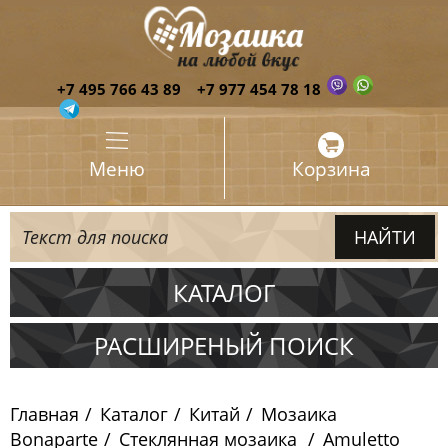
+7 495 766 43 89
+7 977 454 78 18
Меню
Корзина
КАТАЛОГ
Испания
РАСШИРЕНЫЙ ПОИСК
Италия
Главная
Каталог
Китай
Мозаика
Китай
Bonaparte
Стеклянная мозаика
Amuletto