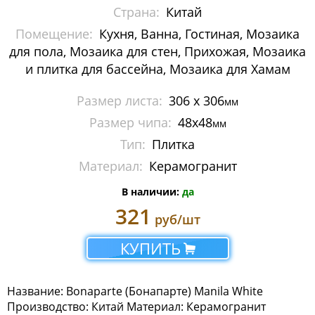
Страна:
Китай
Металлическая мозаика
Помещение:
Кухня, Ванна, Гостиная, Мозаика
Мозаика стеклянная с камнем
для пола, Мозаика для стен, Прихожая, Мозаика
и плитка для бассейна, Мозаика для Хамам
Панно
Размер листа:
306 x 306
мм
Растяжки из мозаики
Размер чипа:
48x48
мм
Тип:
Плитка
Стеклянная мозаика
Материал:
Керамогранит
Мозаика Caramelle Mosaic
В наличии:
да
Мозаика Dao
321
руб/шт
Мозаика Decor-mosaic
КУПИТЬ
Мозаика Imagine Mosaic
Название: Bonaparte (Бонапарте) Manila White
Мозаика Irida
Производство: Китай Материал: Керамогранит