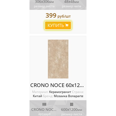
306х306
48х48
мм
мм
размер листа
размер чипа
399
руб/шт
КУПИТЬ
CRONO NOCE 60x120 Плитка Bonaparte Porcelain Tile
Материал:
Керамогранит
Cтрана:
Китай
Бренд:
Мозаика Bonaparte
CRONO NOCE 60x120
600х1200
мм
артикул
размер листа