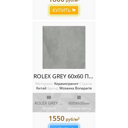
руб/м
КУПИТЬ
ROLEX GREY 60x60 Плитка Bonaparte Porcelain Tile
Материал:
Керамогранит
Cтрана:
Китай
Бренд:
Мозаика Bonaparte
ROLEX GREY 60x60
600х600
мм
артикул
размер листа
1550
2
руб/м