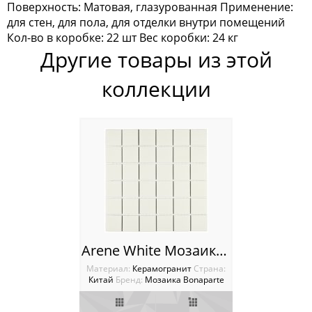
Поверхность: Матовая, глазурованная Применение:
Мозаика Keramograd
для стен, для пола, для отделки внутри помещений
Кол-во в коробке: 22 шт Вес коробки: 24 кг
Мозаика Mir Mosaic
Другие товары из этой
Мозаика NSmosaic
коллекции
Мозаика Orro Mosaic
Мозаика Rose Mosaic
Мозаика Sekitei
Мозаика Starmosaic
Мозаика Tonomosaic
Arene White Мозаика Bonaparte
Мозаика Опера Декора
Материал:
Керамогранит
Cтрана:
Китай
Бренд:
Мозаика Bonaparte
Россия