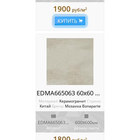
1900
2
руб/м
КУПИТЬ
EDMA665063 60x60 Плитка Bonaparte Porcelain Tile
Материал:
Керамогранит
Cтрана:
Китай
Бренд:
Мозаика Bonaparte
EDMA665063 60x60
600х600
мм
артикул
размер листа
1800
2