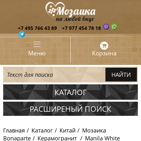
+7 495 766 43 89
+7 977 454 78 18
Меню
Корзина
КАТАЛОГ
Испания
РАСШИРЕНЫЙ ПОИСК
Италия
Главная
Каталог
Китай
Мозаика
Китай
Bonaparte
Керамогранит
Manila White