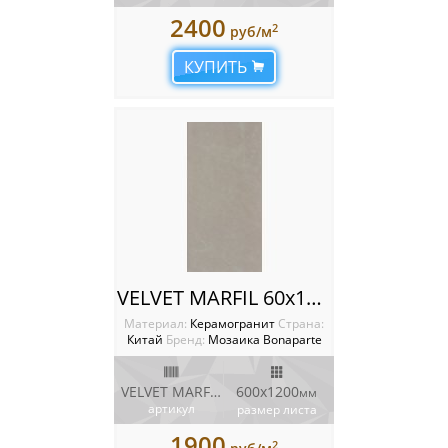
2400
2
руб/м
КУПИТЬ
VELVET MARFIL 60x120 Плитка Bonaparte Porcelain Tile
Материал:
Керамогранит
Cтрана:
Китай
Бренд:
Мозаика Bonaparte
VELVET MARFIL 60x120
600х1200
мм
артикул
размер листа
1900
2