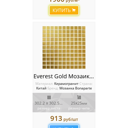
руб/м
КУПИТЬ
Everest Gold Мозаика Bonaparte
Материал:
Керамогранит
Cтрана:
Китай
Бренд:
Мозаика Bonaparte
302.2 x 302.5
25x25
мм
мм
размер листа
размер чипа
913
руб/шт