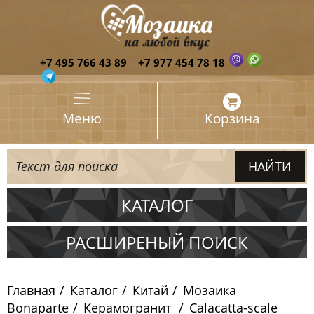
+7 495 766 43 89
+7 977 454 78 18
Меню
Корзина
КАТАЛОГ
Испания
РАСШИРЕНЫЙ ПОИСК
Италия
Главная
Каталог
Китай
Мозаика
Китай
Bonaparte
Керамогранит
Calacatta-scale