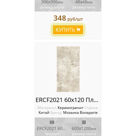
306х306
48х48
мм
мм
размер листа
размер чипа
348
руб/шт
КУПИТЬ
ERCF2021 60x120 Плитка Bonaparte Porcelain Tile
Материал:
Керамогранит
Cтрана:
Китай
Бренд:
Мозаика Bonaparte
ERCF2021 60x120
600х1200
мм
артикул
размер листа