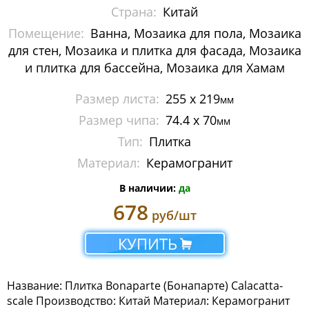
Страна:
Китай
Металлическая мозаика
Помещение:
Ванна, Мозаика для пола, Мозаика
Мозаика стеклянная с камнем
для стен, Мозаика и плитка для фасада, Мозаика
и плитка для бассейна, Мозаика для Хамам
Панно
Размер листа:
255 х 219
мм
Растяжки из мозаики
Размер чипа:
74.4 х 70
мм
Тип:
Плитка
Стеклянная мозаика
Материал:
Керамогранит
Мозаика Caramelle Mosaic
В наличии:
да
Мозаика Dao
678
руб/шт
Мозаика Decor-mosaic
КУПИТЬ
Мозаика Imagine Mosaic
Название: Плитка Bonaparte (Бонапарте) Calacatta-
Мозаика Irida
scale Производство: Китай Материал: Керамогранит