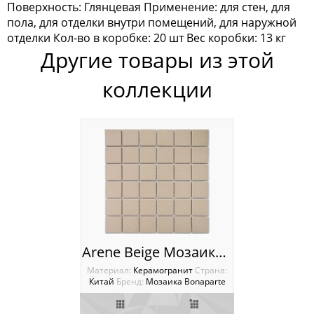
Поверхность: Глянцевая Применение: для стен, для
Мозаика Keramograd
пола, для отделки внутри помещений, для наружной
отделки Кол-во в коробке: 20 шт Вес коробки: 13 кг
Мозаика Mir Mosaic
Другие товары из этой
Мозаика NSmosaic
коллекции
Мозаика Orro Mosaic
Мозаика Rose Mosaic
Мозаика Sekitei
Мозаика Starmosaic
Мозаика Tonomosaic
Arene Beige Мозаика Bonaparte
Мозаика Опера Декора
Материал:
Керамогранит
Cтрана:
Китай
Бренд:
Мозаика Bonaparte
Россия