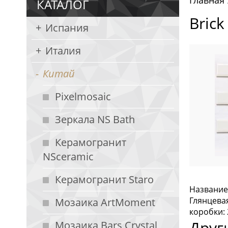
Главная
КАТАЛОГ
Bric
Испания
Италия
Китай
Pixelmosaic
Зеркала NS Bath
Керамогранит
NSceramic
Керамогранит Staro
Название:
Глянцева
Мозаика ArtMoment
коробки: 
Друг
Мозаика Bars Crystal