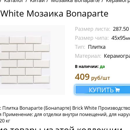
Каталог
Китай
Мозаика Bonaparte
Керамог
k White Мозаика Bonaparte
Размер листа:
287.50
Размер чипа:
45х95
м
Тип:
Плитка
Материал:
Керамогр
В наличии:
да
409
руб/шт
КУПИТЬ
 Плитка Bonaparte (Бонапарте) Brick White Производств
я Применение: для отделки внутри помещений, для наруж
20 кг
ие товары из этой коллекции