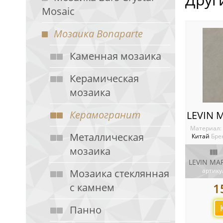
Mosaic
Мозаика Bonaparte
Каменная мозаика
Керамическая
мозаика
Керамогранит
Материал:
Металлическая
Китай
Бре
мозаика
артику
Мозаика стеклянная
1
с камнем
Панно