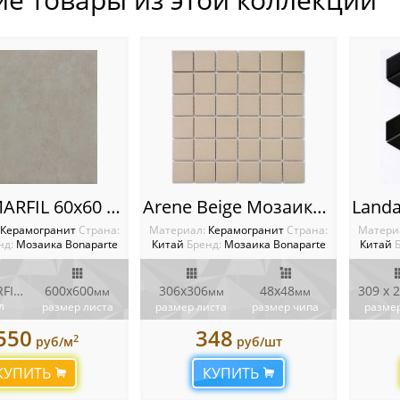
LEVIN MARFIL 60x60 Плитка Bonaparte Porcelain Tile
Arene Beige Мозаика Bonaparte
Керамогранит
Cтрана:
Материал:
Керамогранит
Cтрана:
Матери
нд:
Мозаика Bonaparte
Китай
Бренд:
Мозаика Bonaparte
Китай
LEVIN MARFIL 60x60
600х600
306х306
48х48
309 x 
мм
мм
мм
л
размер листа
размер листа
размер чипа
размер
550
348
2
руб/м
руб/шт
КУПИТЬ
КУПИТЬ