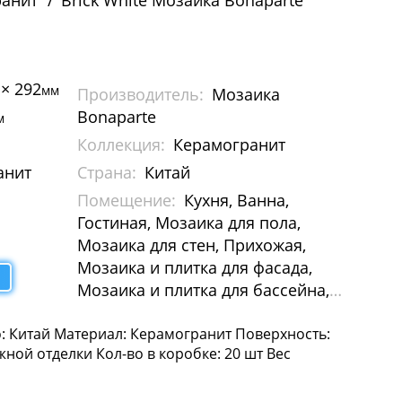
ранит
Brick White Мозаика Bonaparte
 × 292
мм
Производитель:
Мозаика
Bonaparte
м
Коллекция:
Керамогранит
анит
Страна:
Китай
Помещение:
Кухня, Ванна,
Гостиная, Мозаика для пола,
Мозаика для стен, Прихожая,
Мозаика и плитка для фасада,
Мозаика и плитка для бассейна,
Мозаика для Хамам
о: Китай Материал: Керамогранит Поверхность:
ной отделки Кол-во в коробке: 20 шт Вес