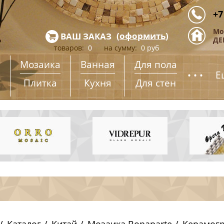
+7
Мо
(
оформить
)
ВАШ ЗАКАЗ
ДЕ
товаров:
0
на сумму:
0
руб
Мозаика
Ванная
Для пола
...
Е
Плитка
Кухня
Для стен