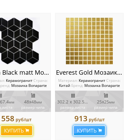
Landa Black matt Мозаика Bonaparte
Everest Gold Мозаика Bonaparte
ал:
Керамогранит
Cтрана:
Материал:
Керамогранит
Cтрана:
Бренд:
Мозаика Bonaparte
Китай
Бренд:
Мозаика Bonaparte
267.4
48x48
302.2 x 302.5
25x25
мм
мм
мм
мм
 листа
размер чипа
размер листа
размер чипа
558
913
руб/шт
руб/шт
КУПИТЬ
КУПИТЬ