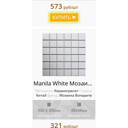
573
руб/шт
КУПИТЬ
Manila White Мозаика Bonaparte
Материал:
Керамогранит
Cтрана:
Китай
Бренд:
Мозаика Bonaparte
306 x 306
48x48
мм
мм
размер листа
размер чипа
321
руб/шт