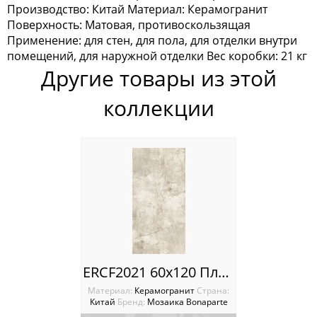
Производство: Китай Материал: Керамогранит
Мозаика Keramograd
Поверхность: Матовая, противоскользящая
Применение: для стен, для пола, для отделки внутри
Мозаика Mir Mosaic
помещений, для наружной отделки Вес коробки: 21 кг
Другие товары из этой
Мозаика NSmosaic
коллекции
Мозаика Orro Mosaic
Мозаика Rose Mosaic
Мозаика Sekitei
Мозаика Starmosaic
Мозаика Tonomosaic
ERCF2021 60x120 Плитка Bonaparte Porcelain Tile
Мозаика Опера Декора
Материал:
Керамогранит
Cтрана:
Китай
Бренд:
Мозаика Bonaparte
Россия