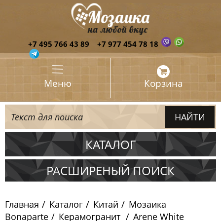
+7 495 766 43 89
+7 977 454 78 18
Меню
Корзина
КАТАЛОГ
Испания
РАСШИРЕНЫЙ ПОИСК
Италия
Главная
Каталог
Китай
Мозаика
Китай
Bonaparte
Керамогранит
Arene White