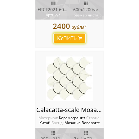
ERCF2021 60x120
600х1200
мм
артикул
размер листа
2400
2
руб/м
КУПИТЬ
Calacatta-scale Мозаика Bonaparte
Материал:
Керамогранит
Cтрана:
Китай
Бренд:
Мозаика Bonaparte
255 х 219
74.4 х 70