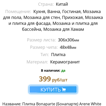
Страна:
Китай
Металлическая мозаика
Помещение:
Кухня, Ванна, Гостиная, Мозаика
Мозаика стеклянная с камнем
для пола, Мозаика для стен, Прихожая, Мозаика
и плитка для фасада, Мозаика и плитка для
Панно
бассейна, Мозаика для Хамам
Растяжки из мозаики
Размер листа:
306х306
мм
Размер чипа:
48х48
мм
Стеклянная мозаика
Тип:
Плитка
Мозаика Caramelle Mosaic
Материал:
Керамогранит
Мозаика Dao
В наличии:
да
399
руб/шт
Мозаика Decor-mosaic
КУПИТЬ
Мозаика Imagine Mosaic
Мозаика Irida
Название: Плитка Bonaparte (Бонапарте) Arene White