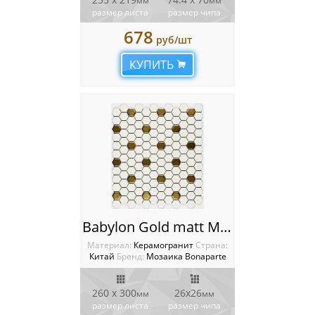
мм
мм
размер листа
размер чипа
678
руб/шт
КУПИТЬ
Babylon Gold matt Мозаика Bonaparte
Материал:
Керамогранит
Cтрана:
Китай
Бренд:
Мозаика Bonaparte
260 x 300
26x26
мм
мм
размер листа
размер чипа