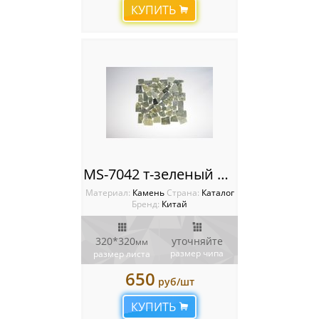
КУПИТЬ
MS-7042 т-зеленый МРАМОР квадрат
Материал:
Камень
Cтрана:
Каталог
Бренд:
Китай
320*320
уточняйте
мм
размер чипа
размер листа
650
руб/шт
КУПИТЬ