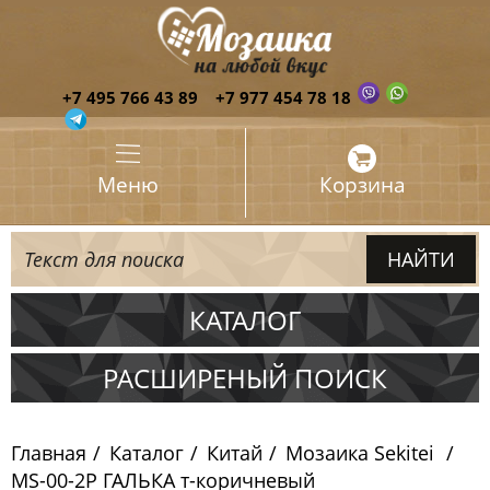
+7 495 766 43 89
+7 977 454 78 18
Меню
Корзина
КАТАЛОГ
Испания
РАСШИРЕНЫЙ ПОИСК
Италия
Главная
Каталог
Китай
Мозаика Sekitei
Китай
MS-00-2P ГАЛЬКА т-коричневый