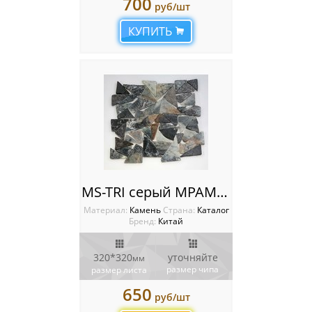
700
руб/шт
КУПИТЬ
MS-TRI серый МРАМОР треугольный
Материал:
Камень
Cтрана:
Каталог
Бренд:
Китай
320*320
уточняйте
мм
размер чипа
размер листа
650
руб/шт