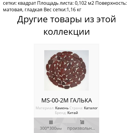
сетки: квадрат Площадь листа: 0,102 м2 Поверхность:
Мозаика Опера Декора
матовая, гладкая Вес сетки:1,16 кг
Другие товары из этой
Россия
коллекции
MS-00-2M ГАЛЬКА
Материал:
Камень
Cтрана:
Каталог
Бренд:
Китай
300*300
произвольный
мм
мм