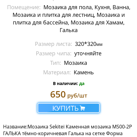
Помещение:
Мозаика для пола, Кухня, Ванна,
Мозаика Imagine Mosaic
Мозаика и плитка для лестниц, Мозаика и
Мозаика Irida
плитка для бассейна, Мозаика для Хамам,
Галька
Мозаика Keramograd
Размер листа:
320*320
мм
Мозаика Mir Mosaic
Размер чипа:
уточняйте
Тип:
Мозаика
Мозаика NSmosaic
Материал:
Камень
Мозаика Orro Mosaic
В наличии:
да
Мозаика Rose Mosaic
650
руб/шт
Мозаика Sekitei
КУПИТЬ
Мозаика Starmosaic
Название:Мозаика Sekitei Каменная мозаика MS00-2P
Мозаика Tonomosaic
ГАЛЬКА тёмно-коричневая Галька на сетке Форма