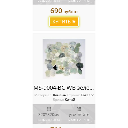
размер листа
размер чипа
690
руб/шт
КУПИТЬ
MS-9004-BC WB зеленый МРАМОР круглый
Материал:
Камень
Cтрана:
Каталог
Бренд:
Китай
320*320
уточняйте
мм
размер чипа
размер листа