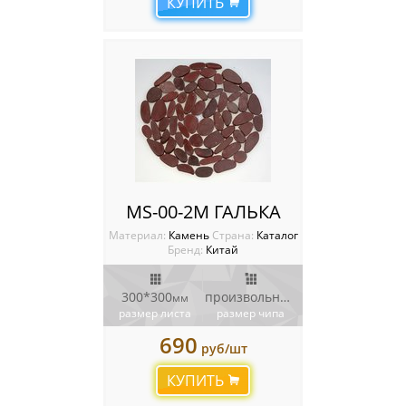
КУПИТЬ
MS-00-2M ГАЛЬКА
Материал:
Камень
Cтрана:
Каталог
Бренд:
Китай
300*300
произвольный
мм
мм
размер листа
размер чипа
690
руб/шт
КУПИТЬ