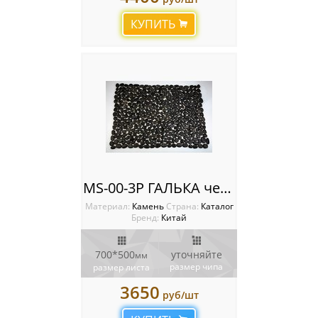
КУПИТЬ
MS-00-3P ГАЛЬКА черная
Материал:
Камень
Cтрана:
Каталог
Бренд:
Китай
700*500
уточняйте
мм
размер чипа
размер листа
3650
руб/шт