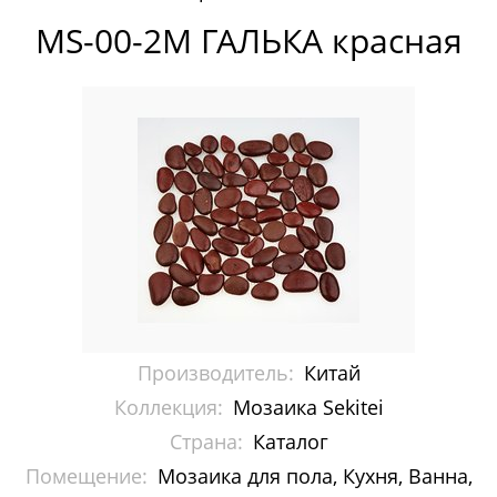
Pixelmosaic
MS-00-2М ГАЛЬКА красная
Зеркала NS Bath
Керамогранит NSceramic
Керамогранит Staro
Мозаика ArtMoment
Мозаика Bars Crystal Mosaic
Мозаика Bonaparte
Производитель:
Китай
Мозаика Caramelle Mosaic
Коллекция:
Мозаика Sekitei
Мозаика Dao
Страна:
Каталог
Помещение:
Мозаика Decor-mosaic
Мозаика для пола, Кухня, Ванна,