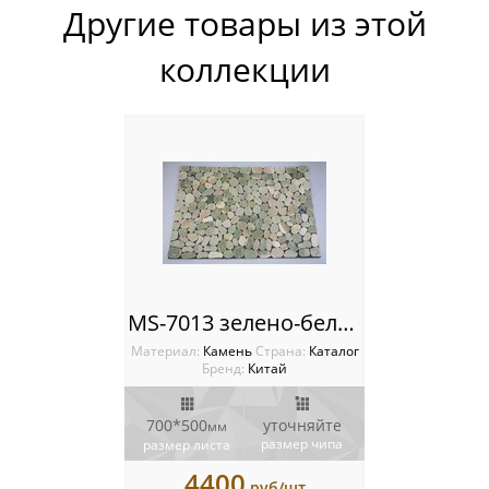
Другие товары из этой
Мозаика Опера Декора
коллекции
Россия
MS-7013 зелено-белый ГАЛЬКА коврик на резине
Материал:
Камень
Cтрана:
Каталог
Бренд:
Китай
700*500
уточняйте
мм
размер чипа
размер листа
4400
руб/шт