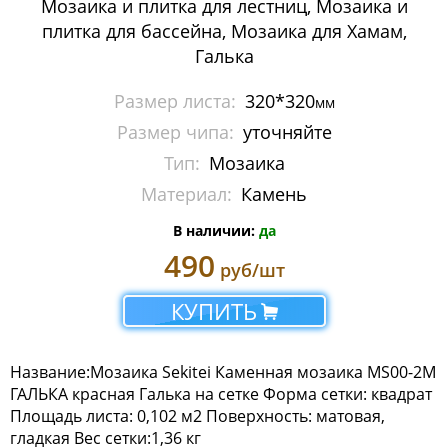
Мозаика и плитка для лестниц, Мозаика и
Мозаика Imagine Mosaic
плитка для бассейна, Мозаика для Хамам,
Галька
Мозаика Irida
Размер листа:
320*320
мм
Мозаика Keramograd
Размер чипа:
уточняйте
Мозаика Mir Mosaic
Тип:
Мозаика
Материал:
Камень
Мозаика NSmosaic
В наличии:
да
Мозаика Orro Mosaic
490
руб/шт
Мозаика Rose Mosaic
КУПИТЬ
Мозаика Sekitei
Название:Мозаика Sekitei Каменная мозаика MS00-2М
Мозаика Starmosaic
ГАЛЬКА красная Галька на сетке Форма сетки: квадрат
Площадь листа: 0,102 м2 Поверхность: матовая,
Мозаика Tonomosaic
гладкая Вес сетки:1,36 кг