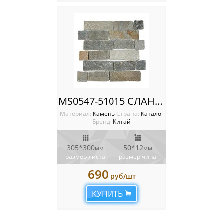
MS0547-51015 СЛАНЕЦ светло-серый
Материал:
Камень
Cтрана:
Каталог
Бренд:
Китай
305*300
50*12
мм
мм
размер листа
размер чипа
690
руб/шт
КУПИТЬ