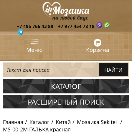
+7 495 766 43 89
+7 977 454 78 18
Меню
Корзина
КАТАЛОГ
Испания
РАСШИРЕНЫЙ ПОИСК
Италия
Главная
Каталог
Китай
Мозаика Sekitei
Китай
MS-00-2М ГАЛЬКА красная