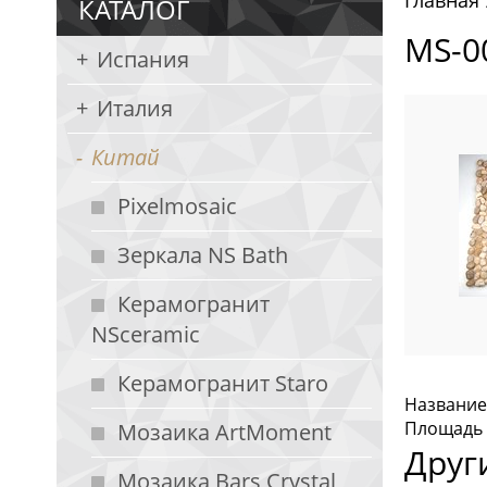
Главная
КАТАЛОГ
MS-0
Испания
Италия
Китай
Pixelmosaic
Зеркала NS Bath
Керамогранит
NSceramic
Керамогранит Staro
Название:
Площадь л
Мозаика ArtMoment
Друг
Мозаика Bars Crystal