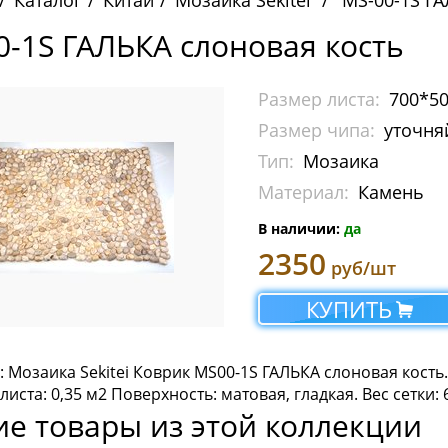
Каталог
Китай
Мозаика Sekitei
MS-00-1S ГА
0-1S ГАЛЬКА слоновая кость
Размер листа:
700*5
Размер чипа:
уточня
Тип:
Мозаика
Материал:
Камень
В наличии:
да
2350
руб/шт
КУПИТЬ
 Мозаика Sekitei Коврик MS00-1S ГАЛЬКА слоновая кость.
иста: 0,35 м2 Поверхность: матовая, гладкая. Вес сетки: 6
ие товары из этой коллекции