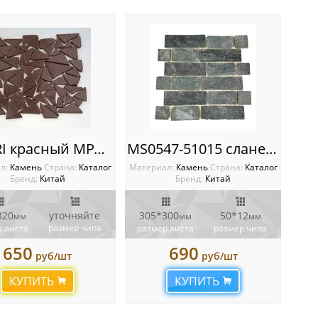
MS-TRI красный МРАМОР треугольник
MS0547-51015 сланец тёмно-серый
л:
Камень
Cтрана:
Каталог
Материал:
Камень
Cтрана:
Каталог
Бренд:
Китай
Бренд:
Китай
320
уточняйте
305*300
50*12
мм
мм
мм
размер чипа
 листа
размер листа
размер чипа
650
690
руб/шт
руб/шт
КУПИТЬ
КУПИТЬ