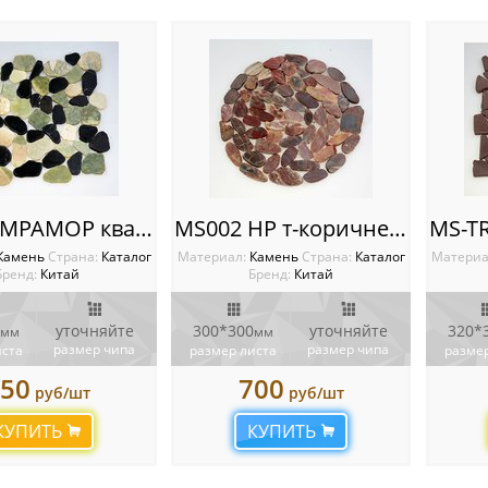
MS-WB МРАМОР квадрат зелено-белый
MS002 HP т-коричневый на КРУГЕ ГАЛЬКА овал
Камень
Cтрана:
Каталог
Материал:
Камень
Cтрана:
Каталог
Материа
Бренд:
Китай
Бренд:
Китай
уточняйте
300*300
уточняйте
320*
мм
мм
размер чипа
размер чипа
иста
размер листа
размер
50
700
руб/шт
руб/шт
КУПИТЬ
КУПИТЬ