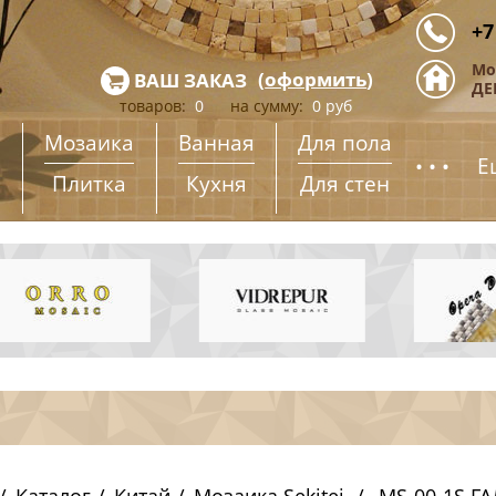
+7
Мо
(
оформить
)
ВАШ ЗАКАЗ
ДЕ
товаров:
0
на сумму:
0
руб
Мозаика
Ванная
Для пола
...
Е
Плитка
Кухня
Для стен