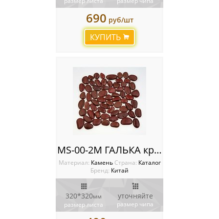
размер листа
размер чипа
690
руб/шт
КУПИТЬ
MS-00-2М ГАЛЬКА красная
Материал:
Камень
Cтрана:
Каталог
Бренд:
Китай
320*320
уточняйте
мм
размер чипа
размер листа