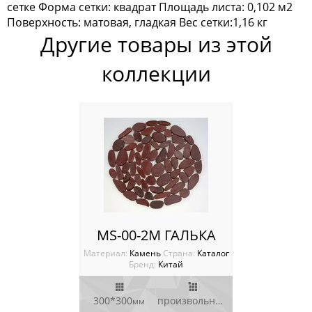
сетке Форма сетки: квадрат Площадь листа: 0,102 м2
Мозаика Опера Декора
Поверхность: матовая, гладкая Вес сетки:1,16 кг
Другие товары из этой
Россия
коллекции
MS-00-2M ГАЛЬКА
Материал:
Камень
Cтрана:
Каталог
Бренд:
Китай
300*300
произвольный
мм
мм