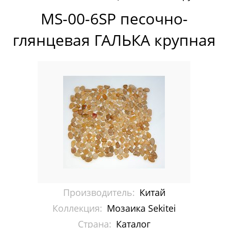
Pixelmosaic
MS-00-6SP песочно-
Зеркала NS Bath
глянцевая ГАЛЬКА крупная
Керамогранит NSceramic
Керамогранит Staro
Мозаика ArtMoment
Мозаика Bars Crystal Mosaic
Мозаика Bonaparte
Мозаика Caramelle Mosaic
Производитель:
Китай
Мозаика Dao
Коллекция:
Мозаика Sekitei
Мозаика Decor-mosaic
Страна:
Каталог