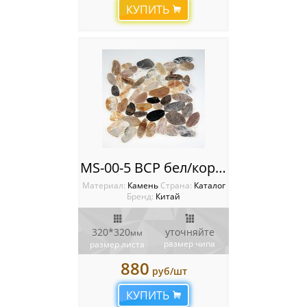
КУПИТЬ
MS-00-5 BCP бел/корич/серый ГАЛЬКА овал
Материал:
Камень
Cтрана:
Каталог
Бренд:
Китай
320*320
уточняйте
мм
размер чипа
размер листа
880
руб/шт
КУПИТЬ