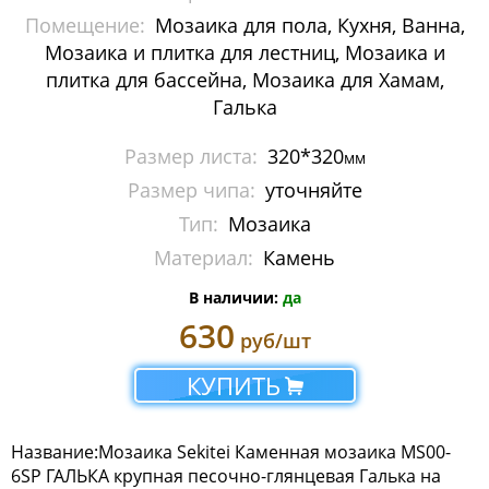
Помещение:
Мозаика для пола, Кухня, Ванна,
Мозаика Imagine Mosaic
Мозаика и плитка для лестниц, Мозаика и
Мозаика Irida
плитка для бассейна, Мозаика для Хамам,
Галька
Мозаика Keramograd
Размер листа:
320*320
мм
Мозаика Mir Mosaic
Размер чипа:
уточняйте
Тип:
Мозаика
Мозаика NSmosaic
Материал:
Камень
Мозаика Orro Mosaic
В наличии:
да
Мозаика Rose Mosaic
630
руб/шт
Мозаика Sekitei
КУПИТЬ
Мозаика Starmosaic
Название:Мозаика Sekitei Каменная мозаика MS00-
Мозаика Tonomosaic
6SP ГАЛЬКА крупная песочно-глянцевая Галька на