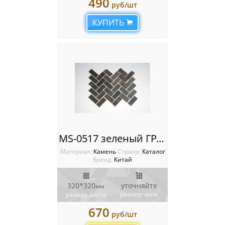
490
руб/шт
КУПИТЬ
MS-0517 зеленый ГРАНИТ кирпич-ёлочка
Материал:
Камень
Cтрана:
Каталог
Бренд:
Китай
320*320
уточняйте
мм
размер чипа
размер листа
670
руб/шт