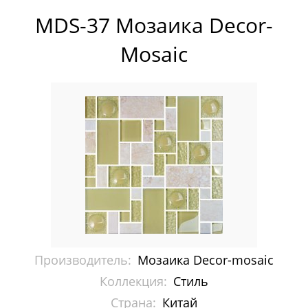
Pixelmosaic
MDS-37 Мозаика Decor-
Зеркала NS Bath
Mosaic
Керамогранит NSceramic
Керамогранит Staro
Мозаика ArtMoment
Мозаика Bars Crystal Mosaic
Мозаика Bonaparte
Мозаика Caramelle Mosaic
Производитель:
Мозаика Decor-mosaic
Мозаика Dao
Коллекция:
Стиль
Мозаика Decor-mosaic
Страна:
Китай