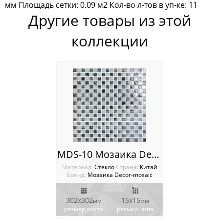
мм Площадь сетки: 0.09 м2 Кол-во л-тов в уп-ке: 11
Мозаика Rose Mosaic
Другие товары из этой
Мозаика Sekitei
коллекции
Мозаика Starmosaic
Мозаика Tonomosaic
Мозаика Опера Декора
Россия
MDS-10 Мозаика Decor-Mosaic
Материал:
Стекло
Cтрана:
Китай
Бренд:
Мозаика Decor-mosaic
302x302
15х15
мм
мм
размер листа
размер чипа