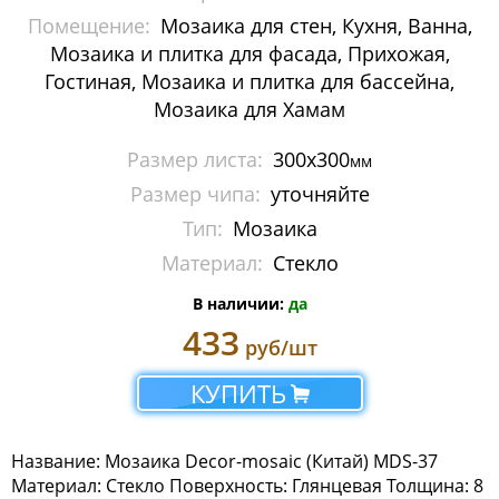
Помещение:
Мозаика для стен, Кухня, Ванна,
Люкс
Мозаика и плитка для фасада, Прихожая,
Премиум
Гостиная, Мозаика и плитка для бассейна,
Мозаика для Хамам
Стиль
Размер листа:
300x300
мм
Фантазия
Размер чипа:
уточняйте
Тип:
Мозаика
Мозаика Imagine Mosaic
Материал:
Стекло
Мозаика Irida
В наличии:
да
Мозаика Keramograd
433
руб/шт
Мозаика Mir Mosaic
КУПИТЬ
Мозаика NSmosaic
Название: Мозаика Decor-mosaic (Китай) MDS-37
Мозаика Orro Mosaic
Материал: Стекло Поверхность: Глянцевая Толщина: 8