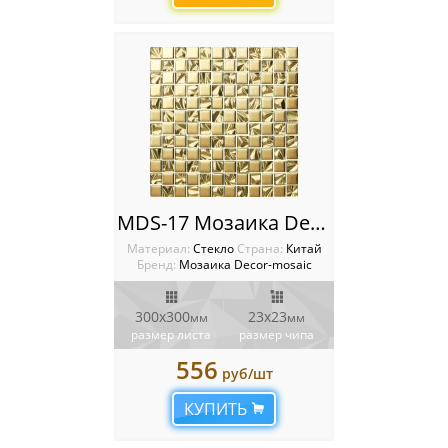
MDS-17 Мозаика Decor-Mosaic
Материал:
Стекло
Cтрана:
Китай
Бренд:
Мозаика Decor-mosaic
300x300
23х23
мм
мм
размер листа
размер чипа
556
руб/шт
КУПИТЬ