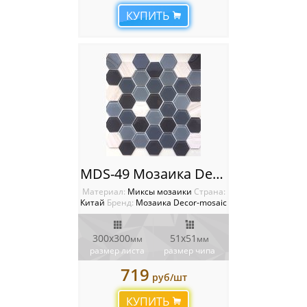
КУПИТЬ
MDS-49 Мозаика Decor-Mosaic
Материал:
Миксы мозаики
Cтрана:
Китай
Бренд:
Мозаика Decor-mosaic
300x300
51х51
мм
мм
размер листа
размер чипа
719
руб/шт
КУПИТЬ