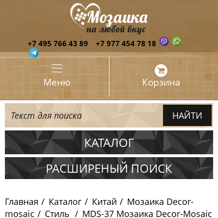
+7 495 766 43 89
+7 977 454 78 18
Меню
Корзина
КАТАЛОГ
Испания
РАСШИРЕНЫЙ ПОИСК
Италия
Главная
Каталог
Китай
Мозаика Decor-
Китай
mosaic
Стиль
MDS-37 Мозаика Decor-Mosaic