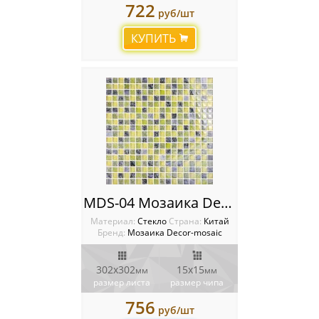
722
руб/шт
КУПИТЬ
MDS-04 Мозаика Decor-Mosaic
Материал:
Стекло
Cтрана:
Китай
Бренд:
Мозаика Decor-mosaic
302x302
15х15
мм
мм
размер листа
размер чипа
756
руб/шт