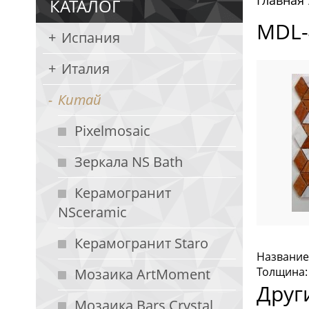
Главная
КАТАЛОГ
MDL-
Испания
Италия
Китай
Pixelmosaic
Зеркала NS Bath
Керамогранит
NSceramic
Керамогранит Staro
Название:
Толщина:
Мозаика ArtMoment
Друг
Мозаика Bars Crystal