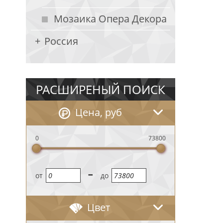
Мозаика Опера Декора
Россия
РАСШИРЕНЫЙ ПОИСК
Цена, руб
0
73800
-
oт
до
Цвет