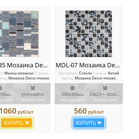
MDL-35 Мозаика Decor-Mosaic
MDL-07 Мозаика Decor-Mosaic
л:
Миксы мозаики
Cтрана:
Материал:
Стекло
Cтрана:
Китай
енд:
Мозаика Decor-mosaic
Бренд:
Мозаика Decor-mosaic
299
уточняйте
300х300
23х23 + 48х48
мм
мм
мм
размер чипа
 листа
размер листа
размер чипа
1060
560
руб/шт
руб/шт
КУПИТЬ
КУПИТЬ