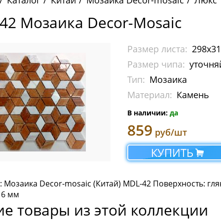
Каталог
Китай
Мозаика Decor-mosaic
Люкс
42 Мозаика Decor-Mosaic
Размер листа:
298х3
Размер чипа:
уточня
Тип:
Мозаика
Материал:
Камень
В наличии:
да
859
руб/шт
КУПИТЬ
 Мозаика Decor-mosaic (Китай) MDL-42 Поверхность: гля
 6 мм
ие товары из этой коллекции