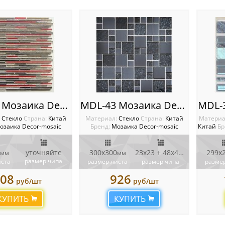
MDL-44 Мозаика Decor-Mosaic
MDL-43 Мозаика Decor-Mosaic
:
Стекло
Cтрана:
Китай
Материал:
Стекло
Cтрана:
Китай
Материа
озаика Decor-mosaic
Бренд:
Мозаика Decor-mosaic
Китай
Бр
уточняйте
300х300
23х23 + 48х48
299х
мм
мм
мм
размер чипа
иста
размер листа
размер чипа
размер
08
926
руб/шт
руб/шт
КУПИТЬ
КУПИТЬ