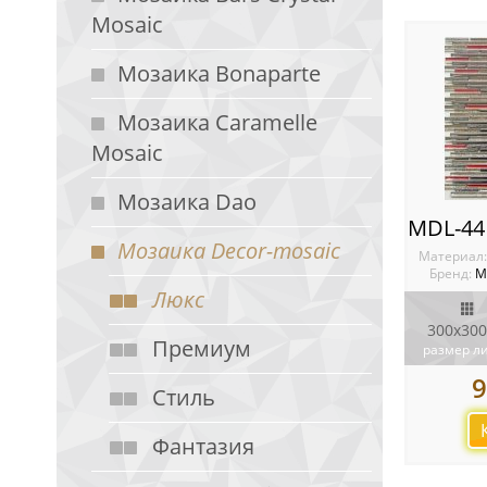
Mosaic
Мозаика Bonaparte
Мозаика Caramelle
Mosaic
Мозаика Dao
Мозаика Decor-mosaic
Материал
Бренд:
М
Люкс
300х300
Премиум
размер л
9
Стиль
Фантазия