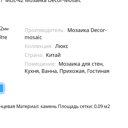
MDL-42 Мозаика Decor-Mosaic
12
мм
Производитель:
Мозаика Decor-
йте
mosaic
Коллекция:
Люкс
Страна:
Китай
Помещение:
Мозаика для стен,
Кухня, Ванна, Прихожая, Гостиная
нцевая Материал: камень Площадь сетки: 0.09 м2