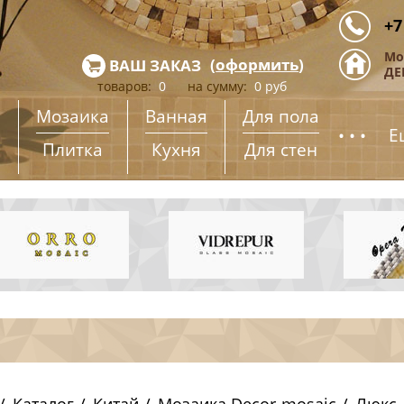
+7
Мо
(
оформить
)
ВАШ ЗАКАЗ
ДЕ
товаров:
0
на сумму:
0
руб
Мозаика
Ванная
Для пола
...
Е
Плитка
Кухня
Для стен